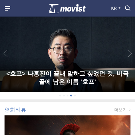
KR
<호프> 나홍진이 끝내 말하고 싶었던 것, 비극
끝에 남은 이름 ‘호프’
영화리뷰
더보기