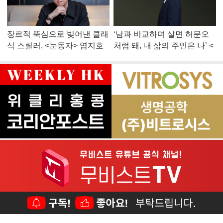
장르적 뚝심으로 빚어낸 클래
‘남과 비교하며 살면 허문오
식 스릴러, <눈동자> 염지호
처럼 돼, 내 삶의 주인은 나’ <
감독
맨 끝줄 소년> 최민식