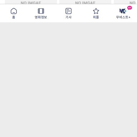
홈
영화정보
기사
피플
무비스트+
철들 무렵
아웃 브레이크
이런 엿같은
2026-09-30
2026-07-22
2026-08-07
가장 많이 본 기사
더보기
‘허투루 연기하는 배우가 아니란 걸 보여주고
파’ 넷플릭스 <동궁> 남주혁
오디세이- IMAX로 부활한 고대 서사, 영웅에
서 인간으로의 귀환
[8월 1주 국내 박스] 5일 만에 338만 모은 <스
파이더맨> 극장가 235% 대반등, <호프>는
400만 돌파