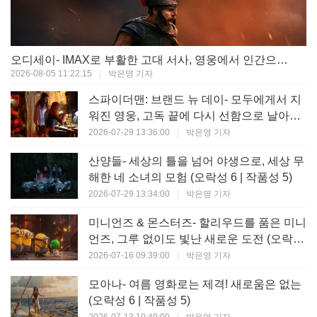
오디세이- IMAX로 부활한 고대 서사, 영웅에서 인간으로의 귀환 (오락성 9 | 작품성 9)
2026-08-05 11:22:15
|
박은영 기자
스파이더맨: 브랜드 뉴 데이- 모두에게서 지
워진 영웅, 고독 끝에 다시 선함으로 날아오
르다 (오락성 8 | 작품성 8)
2026-07-29 13:36:00
|
박은영 기자
산양들- 세상의 틀을 넘어 야생으로, 세상 무
해한 네 소녀의 모험 (오락성 6 | 작품성 5)
2026-07-29 13:34:00
|
박은영 기자
미니언즈 & 몬스터즈- 할리우드를 품은 미니
언즈, 그루 없이도 빛난 새로운 도전 (오락성
7 | 작품성 6)
2026-07-16 09:39:00
|
박은영 기자
모아나- 여름 영화로는 제격! 새로움은 없는
(오락성 6 | 작품성 5)