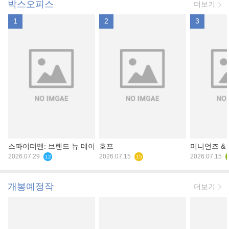
박스오피스
더보기
1
2
3
스파이더맨: 브랜드 뉴 데이
호프
미니언즈 &
2026.07.29
2026.07.15
2026.07.15
12
15
개봉예정작
더보기