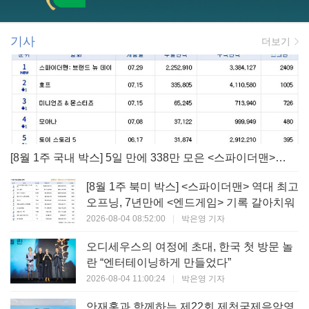
기사
더보기
[8월 1주 국내 박스] 5일 만에 338만 모은 <스파이더맨> 극장가 235% 대반등, <호프>는 400만 돌파
[8월 1주 북미 박스] <스파이더맨> 역대 최고
오프닝, 7년만에 <엔드게임> 기록 갈아치워
2026-08-04 08:52:00
|
박은영 기자
오디세우스의 여정에 초대, 한국 첫 방문 놀
란 “엔터테이닝하게 만들었다”
2026-08-04 11:00:24
|
박은영 기자
안재홍과 함께하는 제22회 제천국제음악영