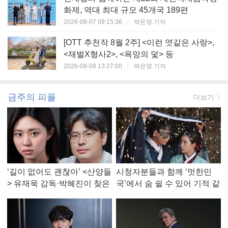
화제, 역대 최대 규모 45개국 189편
2026-08-07 09:15:36
|
박은영 기자
[OTT 추천작 8월 2주] <이런 엿같은 사랑>,
<재벌X형사2>, <욕망의 덫> 등
2026-08-08 13:27:00
|
박은영 기자
금주의 피플
더보기
‘길이 없어도 괜찮아’ <산양들
시청자분들과 함께 ‘멋한민
> 유재욱 감독·박혜진이 찾은
국’에서 숨 쉴 수 있어 기적 같
진짜 ‘안식처’
았다, <멋진 신세계> 강현주
작가