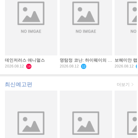
데인저러스 애니멀스
명탐정 코난: 하이웨이의 타
보헤미안 
2026.08.12
천사
2026.08.12
2026.08.12
19
12
최신예고편
더보기