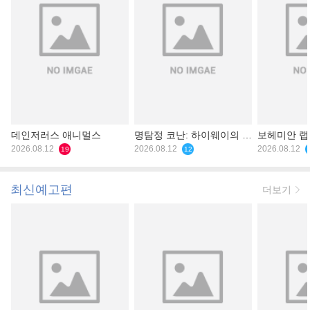
데인저러스 애니멀스
명탐정 코난: 하이웨이의 타
보헤미안 
2026.08.12
천사
2026.08.12
2026.08.12
19
12
최신예고편
더보기