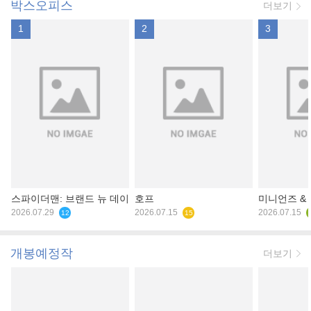
박스오피스
더보기
1
2
3
스파이더맨: 브랜드 뉴 데이
호프
미니언즈 &
2026.07.29
2026.07.15
2026.07.15
12
15
개봉예정작
더보기