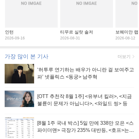
인턴
티무르 실랏 솔저
보헤미안 
2026-09-16
2026-08-31
2026-08-12
가장 많이 본 기사
더보기
‘허투루 연기하는 배우가 아니란 걸 보여주고
파’ 넷플릭스 <동궁> 남주혁
[OTT 추천작 8월 1주] <유부녀 킬러>, <지금
불륜이 문제가 아닙니다>, <와일드 씽> 등
[8월 1주 국내 박스] 5일 만에 338만 모은 <스
파이더맨> 극장가 235% 대반등, <호프>는
400만 돌파