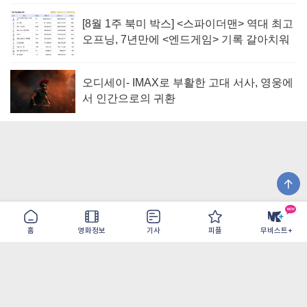
[8월 1주 북미 박스] <스파이더맨> 역대 최고
오프닝, 7년만에 <엔드게임> 기록 갈아치워
오디세이- IMAX로 부활한 고대 서사, 영웅에
서 인간으로의 귀환
홈
영화정보
기사
피플
무비스트+
이용약관
개인정보취급방침
광고/제휴
PC버전
COPYRIGHT ©THE SHANGRILA ALL RIGHTS RESERVED.