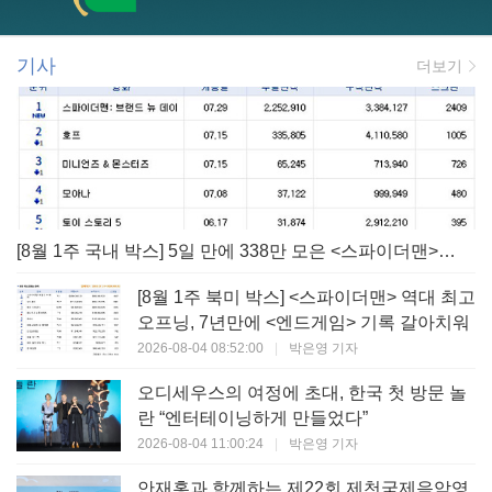
기사
더보기
[8월 1주 국내 박스] 5일 만에 338만 모은 <스파이더맨> 극장가 235% 대반등, <호프>는 400만 돌파
[8월 1주 북미 박스] <스파이더맨> 역대 최고
오프닝, 7년만에 <엔드게임> 기록 갈아치워
2026-08-04 08:52:00
|
박은영 기자
오디세우스의 여정에 초대, 한국 첫 방문 놀
란 “엔터테이닝하게 만들었다”
2026-08-04 11:00:24
|
박은영 기자
안재홍과 함께하는 제22회 제천국제음악영