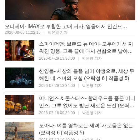
오디세이- IMAX로 부활한 고대 서사, 영웅에서 인간으로의 귀환 (오락성 9 | 작품성 9)
2026-08-05 11:22:15
|
박은영 기자
스파이더맨: 브랜드 뉴 데이- 모두에게서 지
워진 영웅, 고독 끝에 다시 선함으로 날아오
르다 (오락성 8 | 작품성 8)
2026-07-29 13:36:00
|
박은영 기자
산양들- 세상의 틀을 넘어 야생으로, 세상 무
해한 네 소녀의 모험 (오락성 6 | 작품성 5)
2026-07-29 13:34:00
|
박은영 기자
미니언즈 & 몬스터즈- 할리우드를 품은 미니
언즈, 그루 없이도 빛난 새로운 도전 (오락성
7 | 작품성 6)
2026-07-16 09:39:00
|
박은영 기자
모아나- 여름 영화로는 제격! 새로움은 없는
(오락성 6 | 작품성 5)