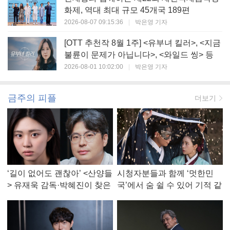
화제, 역대 최대 규모 45개국 189편
2026-08-07 09:15:36
|
박은영 기자
[OTT 추천작 8월 1주] <유부녀 킬러>, <지금
불륜이 문제가 아닙니다>, <와일드 씽> 등
2026-08-01 10:02:00
|
박은영 기자
금주의 피플
더보기
‘길이 없어도 괜찮아’ <산양들
시청자분들과 함께 ‘멋한민
> 유재욱 감독·박혜진이 찾은
국’에서 숨 쉴 수 있어 기적 같
진짜 ‘안식처’
았다, <멋진 신세계> 강현주
작가