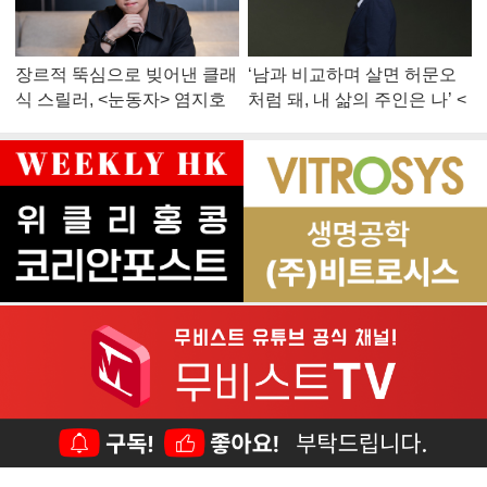
장르적 뚝심으로 빚어낸 클래
‘남과 비교하며 살면 허문오
식 스릴러, <눈동자> 염지호
처럼 돼, 내 삶의 주인은 나’ <
감독
맨 끝줄 소년> 최민식