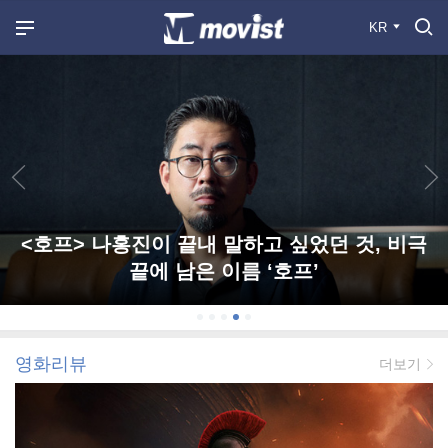
KR
<호프> 나홍진이 끝내 말하고 싶었던 것, 비극
끝에 남은 이름 ‘호프’
영화리뷰
더보기