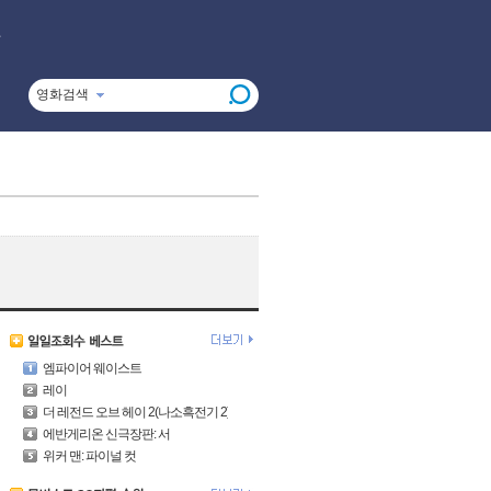
영화검색
엠파이어 웨이스트
레이
더 레전드 오브 헤이 2(나소흑전기 2)
에반게리온 신극장판: 서
위커 맨: 파이널 컷