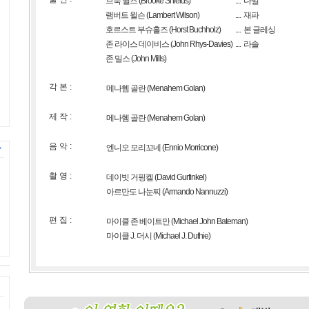
브룩 쉴즈
(Brooke Shields)
....
다일
램버트 윌슨
(Lambert Wilson)
....
재파
호르스트 부슈홀즈
(Horst Buchholz)
....
본 글레싱
존 라이스 데이비스
(John Rhys-Davies)
....
라솔
존 밀스
(John Mills)
각 본 :
메나헴 골란
(Menahem Golan)
제 작 :
메나헴 골란
(Menahem Golan)
음 악 :
엔니오 모리꼬네
(Ennio Morricone)
촬 영 :
데이빗 거핑켈
(David Gurfinkel)
아르만도 나눈찌
(Armando Nannuzzi)
편 집 :
마이클 존 베이트만
(Michael John Bateman)
마이클 J. 더시
(Michael J. Duthie)