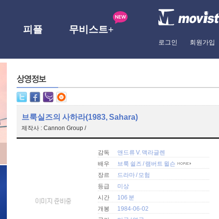
피플
무비스트+
로그인
회원가입
브룩실즈의 사하라(1983, Sahara)
제작사 : Cannon Group /
감독
앤드류 V. 맥라글렌
배우
브룩 쉴즈
/
램버트 윌슨
장르
드라마
/
모험
등급
미상
시간
106 분
개봉
1984-06-02