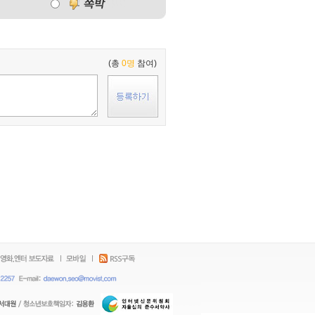
(총
0명
참여)