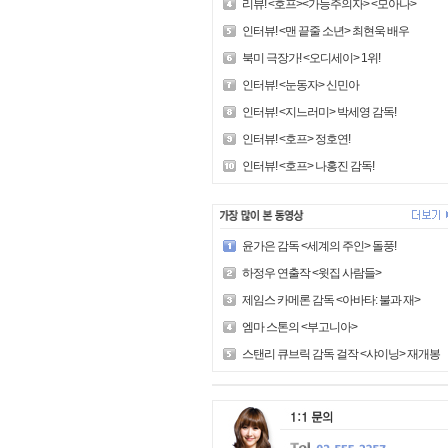
리뷰! <호프><가능주의자> <모아나>
인터뷰! <맨 끝줄 소년> 최현욱 배우
북미 극장가! <오디세이> 1위!
인터뷰! <눈동자> 신민아
인터뷰! <지느러미> 박세영 감독!
인터뷰! <호프> 정호연!
인터뷰! <호프> 나홍진 감독!
윤가은 감독 <세계의 주인> 돌풍!
하정우 연출작 <윗집 사람들>
제임스 카메론 감독 <아바타: 불과 재>
엠마 스톤의 <부고니아>
스탠리 큐브릭 감독 걸작 <샤이닝> 재개봉!