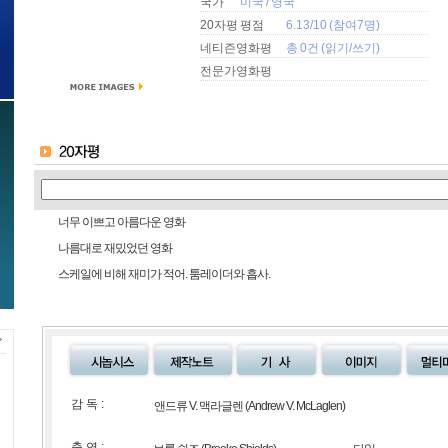
국가
미국
/
영국
20자평 평점
6.13/10 (참여7명)
네티즌영화평
총 0건 (
읽기
/
쓰기
)
전문가영화평
너무 이쁘고 아름다운 영화
나름대로 재밌었던 영화
스케일에 비해 재미가 적어. 툼레이더와 흡사.
감 독 :
앤드류 V. 맥라글렌
(Andrew V. McLaglen)
출 연 :