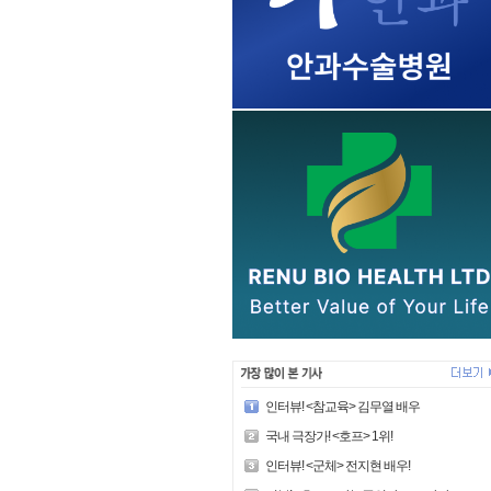
인터뷰! <참교육> 김무열 배우
국내 극장가! <호프> 1위!
인터뷰! <군체> 전지현 배우!