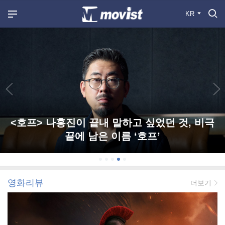
KR
<호프> 나홍진이 끝내 말하고 싶었던 것, 비극
끝에 남은 이름 ‘호프’
영화리뷰
더보기