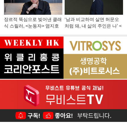
장르적 뚝심으로 빚어낸 클래
‘남과 비교하며 살면 허문오
식 스릴러, <눈동자> 염지호
처럼 돼, 내 삶의 주인은 나’ <
감독
맨 끝줄 소년> 최민식