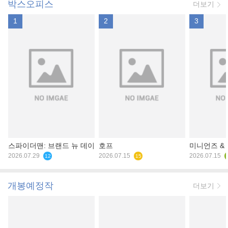
박스오피스
더보기
1
2
3
스파이더맨: 브랜드 뉴 데이
호프
미니언즈 &
2026.07.29
2026.07.15
2026.07.15
12
15
개봉예정작
더보기