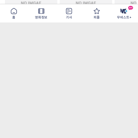
홈
영화정보
기사
피플
무비스트+
철들 무렵
아웃 브레이크
이런 엿같은
2026-09-30
2026-07-22
2026-08-07
가장 많이 본 기사
더보기
‘허투루 연기하는 배우가 아니란 걸 보여주고
파’ 넷플릭스 <동궁> 남주혁
[8월 1주 국내 박스] 5일 만에 338만 모은 <스
파이더맨> 극장가 235% 대반등, <호프>는
400만 돌파
오디세이- IMAX로 부활한 고대 서사, 영웅에
서 인간으로의 귀환