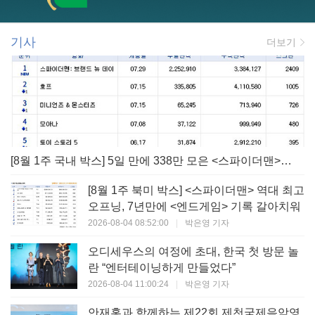
기사
더보기
[8월 1주 국내 박스] 5일 만에 338만 모은 <스파이더맨> 극장가 235% 대반등, <호프>는 400만 돌파
[8월 1주 북미 박스] <스파이더맨> 역대 최고
오프닝, 7년만에 <엔드게임> 기록 갈아치워
2026-08-04 08:52:00
|
박은영 기자
오디세우스의 여정에 초대, 한국 첫 방문 놀
란 “엔터테이닝하게 만들었다”
2026-08-04 11:00:24
|
박은영 기자
안재홍과 함께하는 제22회 제천국제음악영