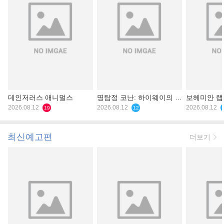
데인저러스 애니멀스
명탐정 코난: 하이웨이의 타
보헤미안 
2026.08.12
천사
2026.08.12
2026.08.12
19
12
최신예고편
더보기