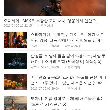
오디세이- IMAX로 부활한 고대 서사, 영웅에서 인간으로의 귀환 (오락성 9 | 작품성 9)
2026-08-05 11:22:15
|
박은영 기자
스파이더맨: 브랜드 뉴 데이- 모두에게서 지
워진 영웅, 고독 끝에 다시 선함으로 날아오
르다 (오락성 8 | 작품성 8)
2026-07-29 13:36:00
|
박은영 기자
산양들- 세상의 틀을 넘어 야생으로, 세상 무
해한 네 소녀의 모험 (오락성 6 | 작품성 5)
2026-07-29 13:34:00
|
박은영 기자
미니언즈 & 몬스터즈- 할리우드를 품은 미니
언즈, 그루 없이도 빛난 새로운 도전 (오락성
7 | 작품성 6)
2026-07-16 09:39:00
|
박은영 기자
모아나- 여름 영화로는 제격! 새로움은 없는
(오락성 6 | 작품성 5)