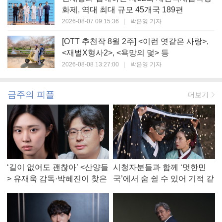
화제, 역대 최대 규모 45개국 189편
2026-08-07 09:15:36
|
박은영 기자
[OTT 추천작 8월 2주] <이런 엿같은 사랑>,
<재벌X형사2>, <욕망의 덫> 등
2026-08-08 13:27:00
|
박은영 기자
금주의 피플
더보기
‘길이 없어도 괜찮아’ <산양들
시청자분들과 함께 ‘멋한민
> 유재욱 감독·박혜진이 찾은
국’에서 숨 쉴 수 있어 기적 같
진짜 ‘안식처’
았다, <멋진 신세계> 강현주
작가