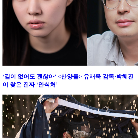
‘길이 없어도 괜찮아’ <산양들> 유재욱 감독·박혜진
이 찾은 진짜 ‘안식처’