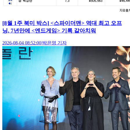
[8월 1주 북미 박스] <스파이더맨> 역대 최고 오프
닝, 7년만에 <엔드게임> 기록 갈아치워
2026-08-04 08:52:00
|
박은영 기자