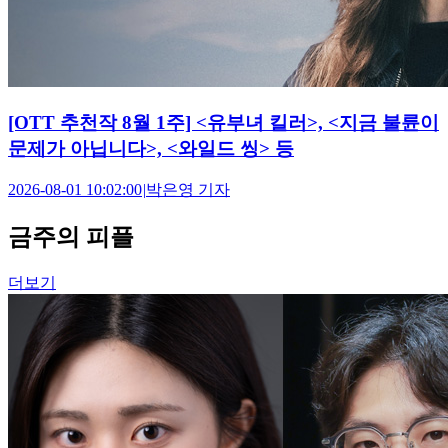
[OTT 추천작 8월 1주] <유부녀 킬러>, <지금 불륜이
문제가 아닙니다>, <와일드 씽> 등
2026-08-01 10:02:00
|
박은영 기자
금주의 피플
더보기