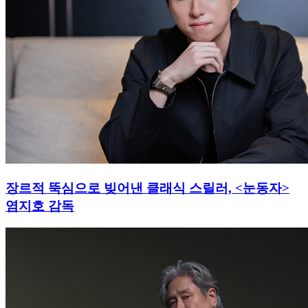
장르적 뚝심으로 빚어낸 클래식 스릴러, <눈동자>
염지호 감독