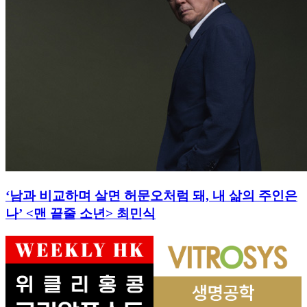
‘남과 비교하며 살면 허문오처럼 돼, 내 삶의 주인은
나’ <맨 끝줄 소년> 최민식