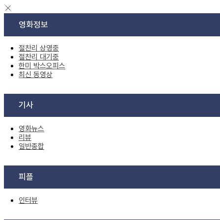
영화정보
절찬리 상영중
절찬리 대기중
한미 박스오피스
최신 동영상
기사
영화뉴스
리뷰
일반종합
피플
인터뷰