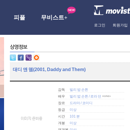
피플
무비스트+
로그인
회원가입
대디 앤 뎀(2001, Daddy and Them)
감독
빌리 밥 손튼
배우
빌리 밥 손튼
/
로라 던
장르
드라마
/
코미디
등급
미상
시간
101 분
개봉
미상
재개봉
미상