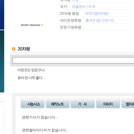
국가
네덜란드
/
미국
20자평 평점
5/10 (참여2명)
네티즌영화평
총 0건 (
읽기
/
쓰기
)
전문가영화평
이런것도 있었구나..
로라 던 너무 좋다
관련기사가 없습니다...
관련멀티미디어가 없습니다...