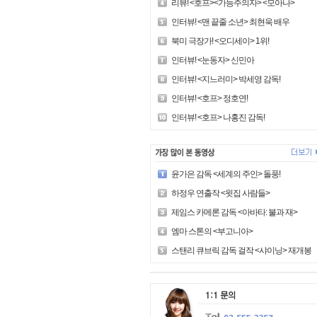
리뷰! <호프><가능주의자> <모아나>
인터뷰! <맨 끝줄 소년> 최현욱 배우
북미 극장가! <오디세이> 1위!
인터뷰! <눈동자> 신민아
인터뷰! <지느러미> 박세영 감독!
인터뷰! <호프> 정호연!
인터뷰! <호프> 나홍진 감독!
윤가은 감독 <세계의 주인> 돌풍!
하정우 연출작 <윗집 사람들>
제임스 카메론 감독 <아바타: 불과 재>
엠마 스톤의 <부고니아>
스탠리 큐브릭 감독 걸작 <샤이닝> 재개봉!