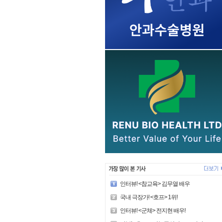
인터뷰! <참교육> 김무열 배우
국내 극장가! <호프> 1위!
인터뷰! <군체> 전지현 배우!