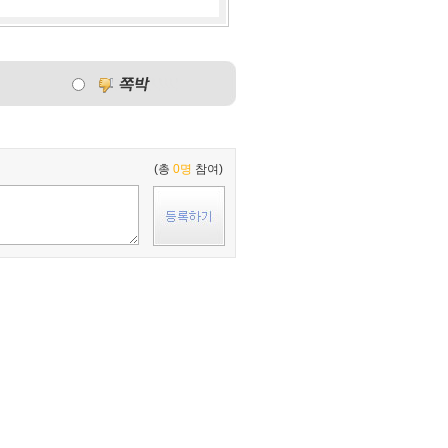
(총
0명
참여)