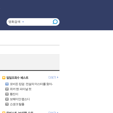
영화검색
포비든 킹덤 : 전설의 마스터를 찾아서
위커 맨: 파이널 컷
황진이
보헤미안 랩소디
쇼생크 탈출