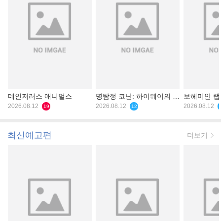
데인저러스 애니멀스
명탐정 코난: 하이웨이의 타
보헤미안 
2026.08.12
천사
2026.08.12
2026.08.12
19
12
최신예고편
더보기