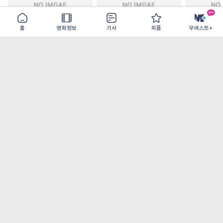
홈
영화정보
기사
피플
무비스트+
철들 무렵
아웃 브레이크
이런 엿같은
2026-09-30
2026-07-22
2026-08-07
가장 많이 본 기사
더보기
‘허투루 연기하는 배우가 아니란 걸 보여주고
파’ 넷플릭스 <동궁> 남주혁
[8월 1주 국내 박스] 5일 만에 338만 모은 <스
파이더맨> 극장가 235% 대반등, <호프>는
400만 돌파
오디세이- IMAX로 부활한 고대 서사, 영웅에
서 인간으로의 귀환