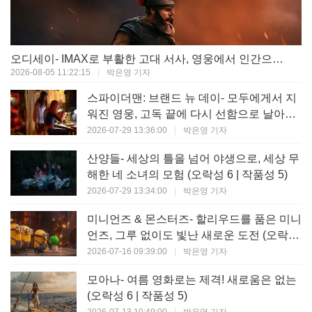
오디세이- IMAX로 부활한 고대 서사, 영웅에서 인간으로의 귀환 (오락성 9 | 작품성 9)
2026-08-05 11:22:15
|
박은영 기자
스파이더맨: 브랜드 뉴 데이- 모두에게서 지
워진 영웅, 고독 끝에 다시 선함으로 날아오
르다 (오락성 8 | 작품성 8)
2026-07-29 13:36:00
|
박은영 기자
산양들- 세상의 틀을 넘어 야생으로, 세상 무
해한 네 소녀의 모험 (오락성 6 | 작품성 5)
2026-07-29 13:34:00
|
박은영 기자
미니언즈 & 몬스터즈- 할리우드를 품은 미니
언즈, 그루 없이도 빛난 새로운 도전 (오락성
7 | 작품성 6)
2026-07-16 09:39:00
|
박은영 기자
모아나- 여름 영화로는 제격! 새로움은 없는
(오락성 6 | 작품성 5)