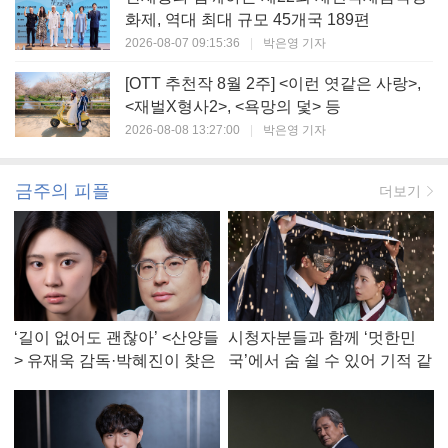
화제, 역대 최대 규모 45개국 189편
2026-08-07 09:15:36
|
박은영 기자
[OTT 추천작 8월 2주] <이런 엿같은 사랑>,
<재벌X형사2>, <욕망의 덫> 등
2026-08-08 13:27:00
|
박은영 기자
금주의 피플
더보기
‘길이 없어도 괜찮아’ <산양들
시청자분들과 함께 ‘멋한민
> 유재욱 감독·박혜진이 찾은
국’에서 숨 쉴 수 있어 기적 같
진짜 ‘안식처’
았다, <멋진 신세계> 강현주
작가