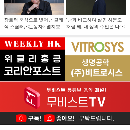
장르적 뚝심으로 빚어낸 클래
‘남과 비교하며 살면 허문오
식 스릴러, <눈동자> 염지호
처럼 돼, 내 삶의 주인은 나’ <
감독
맨 끝줄 소년> 최민식