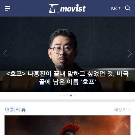
KR
<호프> 나홍진이 끝내 말하고 싶었던 것, 비극
끝에 남은 이름 ‘호프’
영화리뷰
더보기