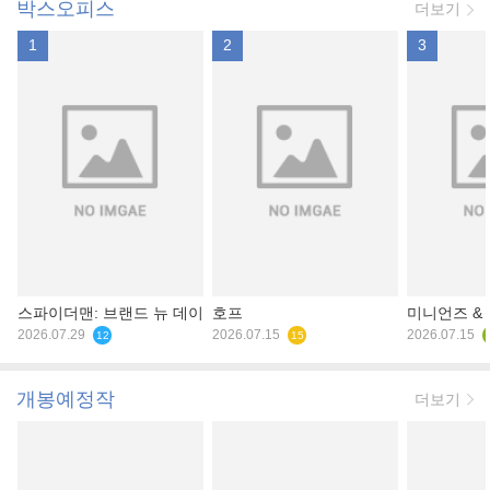
박스오피스
더보기
1
2
3
스파이더맨: 브랜드 뉴 데이
호프
미니언즈 &
2026.07.29
2026.07.15
2026.07.15
12
15
개봉예정작
더보기