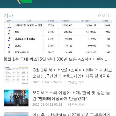
기사
더보기
[8월 1주 국내 박스] 5일 만에 338만 모은 <스파이더맨> 극장가 235% 대반등, <호프>는 400만 돌파
[8월 1주 북미 박스] <스파이더맨> 역대 최고
오프닝, 7년만에 <엔드게임> 기록 갈아치워
2026-08-04 08:52:00
|
박은영 기자
오디세우스의 여정에 초대, 한국 첫 방문 놀
란 “엔터테이닝하게 만들었다”
2026-08-04 11:00:24
|
박은영 기자
안재홍과 함께하는 제22회 제천국제음악영