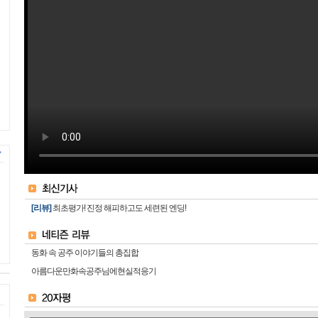
[리뷰]
최초평가! 진정 해피하고도 세련된 엔딩!
동화 속 공주 이야기들의 총집합
아름다운만화속공주님에현실적응기