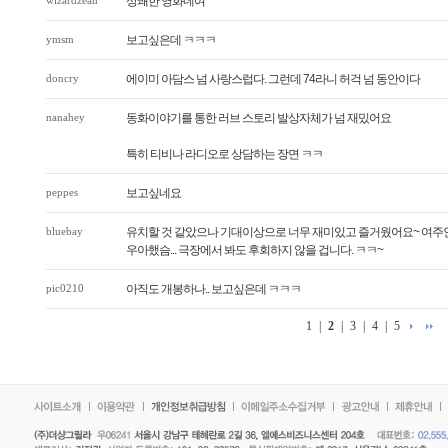
wizardzean
상쾌한 영화네여
ymsm
보고싶은데 ㅋㅋㅋ
doncry
에이미 아담스 넘 사랑스럽다. 그런데 74라니 허걱 넘 동안이다
nanahey
동화이야기를 통한 러브 스토리 발상자체가 넘 재밌어요
특히 티비나 라디오로 상담하는 장면 ㅋㅋ
peppes
보고싶네요
bluebay
유치할 것 같았으나 기대이상으로 너무 재미있고 즐거웠어요~ 여주
우아했슴... 극장에서 봐도 후회하지 않을 겁니다. ㅋㅋ~
pic0210
아직도 개봉하나.. 보고싶은데 ㅋㅋㅋ
1
|
2
|
3
|
4
|
5