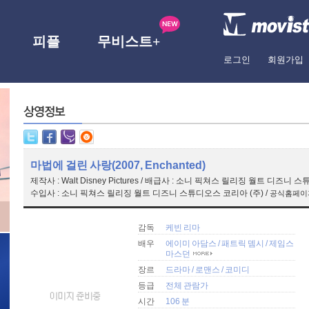
피플
무비스트+
로그인
회원가입
마법에 걸린 사랑(2007, Enchanted)
제작사 : Walt Disney Pictures / 배급사 : 소니 픽쳐스 릴리징 월트 디즈니
수입사 : 소니 픽쳐스 릴리징 월트 디즈니 스튜디오스 코리아 (주) /
공식홈페이지 : 
감독
케빈 리마
배우
에이미 아담스
/
패트릭 뎀시
/
제임스
마스던
장르
드라마
/
로맨스
/
코미디
등급
전체 관람가
시간
106 분