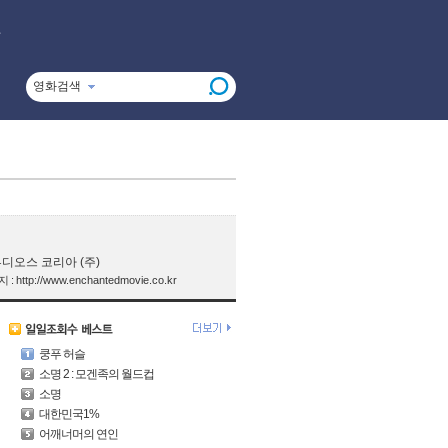
영화검색
 스튜디오스 코리아 (주)
http://www.enchantedmovie.co.kr
쿵푸 허슬
소명 2 : 모겐족의 월드컵
소명
대한민국1%
어깨너머의 연인