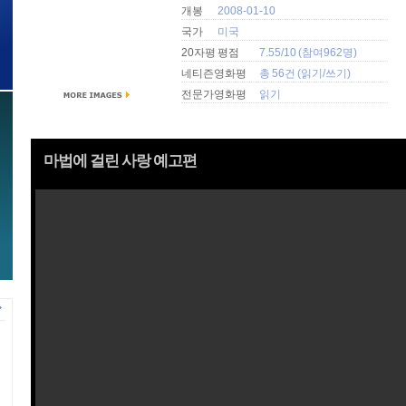
개봉
2008-01-10
국가
미국
20자평 평점
7.55/10 (참여962명)
네티즌영화평
총 56건 (
읽기
/
쓰기
)
전문가영화평
읽기
마법에 걸린 사랑 예고편