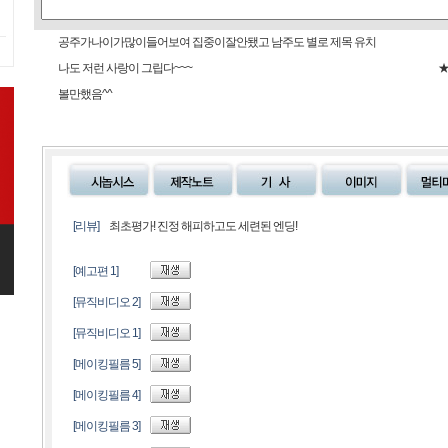
공주가나이가많이들어보여 집중이잘안됐고 남주도 별로 제목 유치
나도 저런 사랑이 그립다~~~
볼만했음^^
[리뷰]
최초평가! 진정 해피하고도 세련된 엔딩!
[예고편 1]
[뮤직비디오 2]
[뮤직비디오 1]
[메이킹필름 5]
[메이킹필름 4]
[메이킹필름 3]