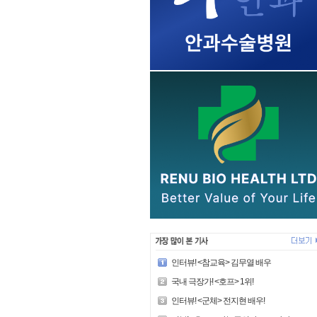
인터뷰! <참교육> 김무열 배우
국내 극장가! <호프> 1위!
인터뷰! <군체> 전지현 배우!