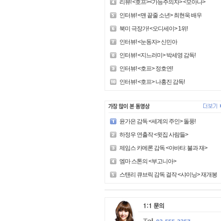
리뷰! <호프><가능주의자> <모아나>
인터뷰! <맨 끝줄 소년> 최현욱 배우
북미 극장가! <오디세이> 1위!
인터뷰! <눈동자> 신민아
인터뷰! <지느러미> 박세영 감독!
인터뷰! <호프> 정호연!
인터뷰! <호프> 나홍진 감독!
윤가은 감독 <세계의 주인> 돌풍!
하정우 연출작 <윗집 사람들>
제임스 카메론 감독 <아바타: 불과 재>
엠마 스톤의 <부고니아>
스탠리 큐브릭 감독 걸작 <샤이닝> 재개봉!