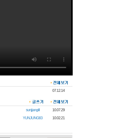
07.12.14
sunjjangill
10.07.29
YUNJUNG83
10.02.21