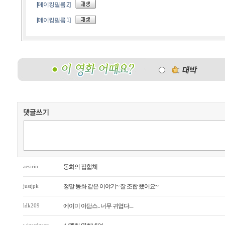
[메이킹필름 2]
[메이킹필름 1]
aesirin
동화의 집합체
justjpk
정말 동화 같은 이야기~ 잘 조합 했어요~
ldk209
에이미 아담스.. 너무 귀엽다....