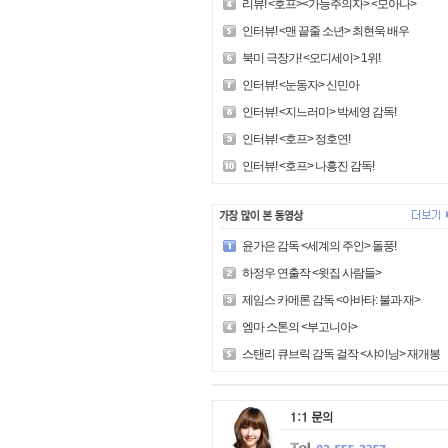
리뷰! <호프><가능주의자> <모아나>
인터뷰! <맨 끝줄 소년> 최현욱 배우
북미 극장가! <오디세이> 1위!
인터뷰! <눈동자> 신민아
인터뷰! <지느러미> 박세영 감독!
인터뷰! <호프> 정호연!
인터뷰! <호프> 나홍진 감독!
윤가은 감독 <세계의 주인> 돌풍!
하정우 연출작 <윗집 사람들>
제임스 카메론 감독 <아바타: 불과 재>
엠마 스톤의 <부고니아>
스탠리 큐브릭 감독 걸작 <샤이닝> 재개봉!