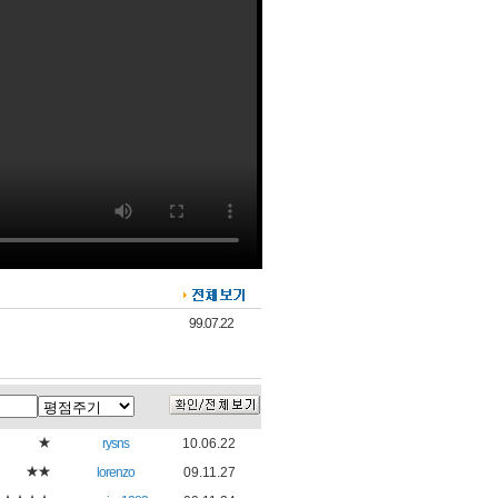
99.07.22
★
rysns
10.06.22
★★
lorenzo
09.11.27