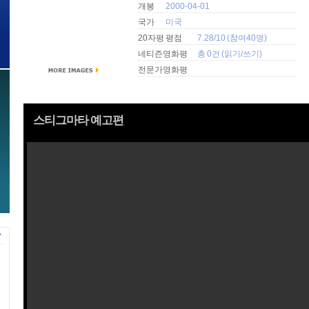
개봉
2000-04-01
국가
미국
20자평 평점
7.28/10 (참여40명)
네티즌영화평
총 0건 (
읽기
/
쓰기
)
전문가영화평
스티그마타 예고편