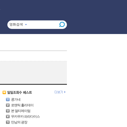
영화검색
콩가네
로맨틱 홀리데이
본 얼티메이텀
무카무카 파라다이스
만남의 광장