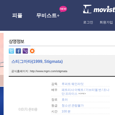
피플
무비스트+
로그인
회원가입
스티그마타(1999, Stigmata)
공식홈페이지 : http://www.mgm.com/stigmata
감독
루퍼트 웨인라잇
배우
패트리샤 아퀘트
/
가브리엘 번
/
조나
단 프라이스
장르
호러
등급
청소년 관람불가
시간
100 분