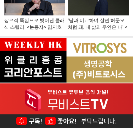
장르적 뚝심으로 빚어낸 클래
‘남과 비교하며 살면 허문오
식 스릴러, <눈동자> 염지호
처럼 돼, 내 삶의 주인은 나’ <
감독
맨 끝줄 소년> 최민식