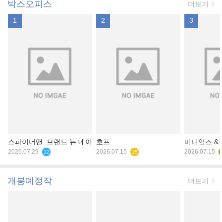
박스오피스
더보기
1
2
3
스파이더맨: 브랜드 뉴 데이
호프
미니언즈 &
2026.07.29
2026.07.15
2026.07.15
12
15
개봉예정작
더보기