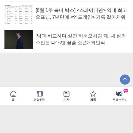
[8월 1주 북미 박스] <스파이더맨> 역대 최고
오프닝, 7년만에 <엔드게임> 기록 갈아치워
‘남과 비교하며 살면 허문오처럼 돼, 내 삶의
주인은 나’ <맨 끝줄 소년> 최민식
홈
영화정보
기사
피플
무비스트+
이용약관
개인정보취급방침
광고/제휴
PC버전
COPYRIGHT ©THE SHANGRILA ALL RIGHTS RESERVED.