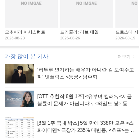
모추어리 어시스턴트
드라큘라: 러브 테일
드로스테 저
2026-08-28
2026-08-26
2026-08-19
가장 많이 본 기사
더보기
‘허투루 연기하는 배우가 아니란 걸 보여주고
파’ 넷플릭스 <동궁> 남주혁
[OTT 추천작 8월 1주] <유부녀 킬러>, <지금
불륜이 문제가 아닙니다>, <와일드 씽> 등
[8월 1주 국내 박스] 5일 만에 338만 모은 <스
파이더맨> 극장가 235% 대반등, <호프>는
400만 돌파