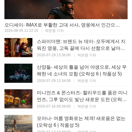
오디세이- IMAX로 부활한 고대 서사, 영웅에서 인간으로의 귀환 (오락성 9 | 작품성 9)
2026-08-05 11:22:15
|
박은영 기자
스파이더맨: 브랜드 뉴 데이- 모두에게서 지
워진 영웅, 고독 끝에 다시 선함으로 날아오
르다 (오락성 8 | 작품성 8)
2026-07-29 13:36:00
|
박은영 기자
산양들- 세상의 틀을 넘어 야생으로, 세상 무
해한 네 소녀의 모험 (오락성 6 | 작품성 5)
2026-07-29 13:34:00
|
박은영 기자
미니언즈 & 몬스터즈- 할리우드를 품은 미니
언즈, 그루 없이도 빛난 새로운 도전 (오락성
7 | 작품성 6)
2026-07-16 09:39:00
|
박은영 기자
모아나- 여름 영화로는 제격! 새로움은 없는
(오락성 6 | 작품성 5)