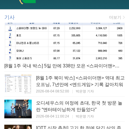
기사
더보기
[8월 1주 국내 박스] 5일 만에 338만 모은 <스파이더맨> 극장가 235% 대반등, <호프>는 400만 돌파
[8월 1주 북미 박스] <스파이더맨> 역대 최고
오프닝, 7년만에 <엔드게임> 기록 갈아치워
2026-08-04 08:52:00
|
박은영 기자
오디세우스의 여정에 초대, 한국 첫 방문 놀
란 “엔터테이닝하게 만들었다”
2026-08-04 11:00:24
|
박은영 기자
[OTT 신작 추천] 고기 한 점에 담긴 삶의 존