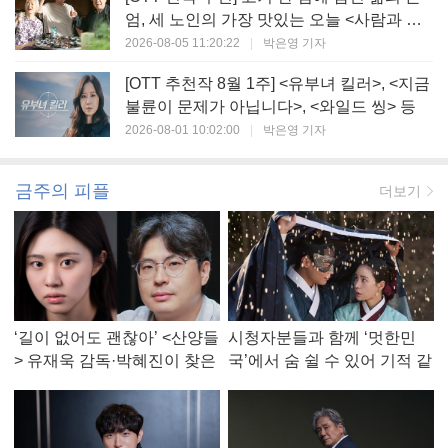
엄, 세 노인의 가장 맛있는 오늘 <사람과 고
기>
2026-08-05 11:20:22
|
박은영 기자
[OTT 추천작 8월 1주] <유부녀 킬러>, <지금
불륜이 문제가 아닙니다>, <와일드 씽> 등
2026-08-01 10:02:00
|
박은영 기자
금주의 피플
더보기
‘길이 없어도 괜찮아’ <산양들
시청자분들과 함께 ‘멋한민
> 유재욱 감독·박혜진이 찾은
국’에서 숨 쉴 수 있어 기적 같
진짜 ‘안식처’
았다, <멋진 신세계> 강현주
작가