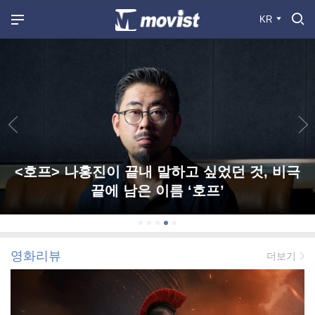
KR
<호프> 나홍진이 끝내 말하고 싶었던 것, 비극
끝에 남은 이름 ‘호프’
영화리뷰
더보기