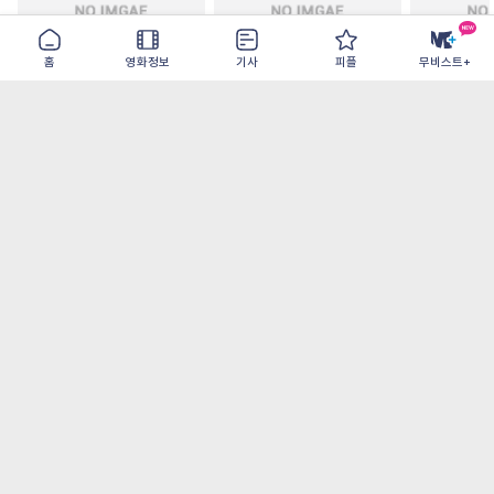
홈
영화정보
기사
피플
무비스트+
철들 무렵
아웃 브레이크
이런 엿같은
2026-09-30
2026-07-22
2026-08-07
가장 많이 본 기사
더보기
‘허투루 연기하는 배우가 아니란 걸 보여주고
파’ 넷플릭스 <동궁> 남주혁
오디세이- IMAX로 부활한 고대 서사, 영웅에
서 인간으로의 귀환
[8월 1주 국내 박스] 5일 만에 338만 모은 <스
파이더맨> 극장가 235% 대반등, <호프>는
400만 돌파