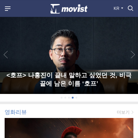
KR
<호프> 나홍진이 끝내 말하고 싶었던 것, 비극
끝에 남은 이름 ‘호프’
영화리뷰
더보기