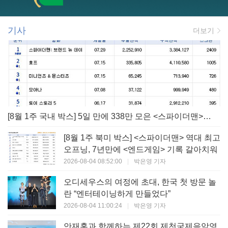
기사
더보기
[8월 1주 국내 박스] 5일 만에 338만 모은 <스파이더맨> 극장가 235% 대반등, <호프>는 400만 돌파
[8월 1주 북미 박스] <스파이더맨> 역대 최고
오프닝, 7년만에 <엔드게임> 기록 갈아치워
2026-08-04 08:52:00
|
박은영 기자
오디세우스의 여정에 초대, 한국 첫 방문 놀
란 “엔터테이닝하게 만들었다”
2026-08-04 11:00:24
|
박은영 기자
안재홍과 함께하는 제22회 제천국제음악영