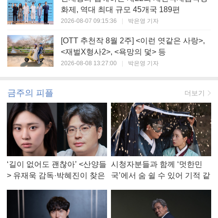
화제, 역대 최대 규모 45개국 189편
2026-08-07 09:15:36
|
박은영 기자
[OTT 추천작 8월 2주] <이런 엿같은 사랑>,
<재벌X형사2>, <욕망의 덫> 등
2026-08-08 13:27:00
|
박은영 기자
금주의 피플
더보기
‘길이 없어도 괜찮아’ <산양들
시청자분들과 함께 ‘멋한민
> 유재욱 감독·박혜진이 찾은
국’에서 숨 쉴 수 있어 기적 같
진짜 ‘안식처’
았다, <멋진 신세계> 강현주
작가