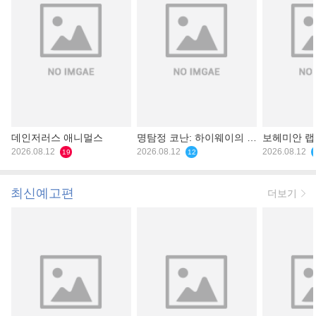
데인저러스 애니멀스
명탐정 코난: 하이웨이의 타
보헤미안 
2026.08.12
천사
2026.08.12
2026.08.12
19
12
최신예고편
더보기