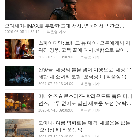
오디세이- IMAX로 부활한 고대 서사, 영웅에서 인간으로의 귀환 (오락성 9 | 작품성 9)
2026-08-05 11:22:15
|
박은영 기자
스파이더맨: 브랜드 뉴 데이- 모두에게서 지
워진 영웅, 고독 끝에 다시 선함으로 날아오
르다 (오락성 8 | 작품성 8)
2026-07-29 13:36:00
|
박은영 기자
산양들- 세상의 틀을 넘어 야생으로, 세상 무
해한 네 소녀의 모험 (오락성 6 | 작품성 5)
2026-07-29 13:34:00
|
박은영 기자
미니언즈 & 몬스터즈- 할리우드를 품은 미니
언즈, 그루 없이도 빛난 새로운 도전 (오락성
7 | 작품성 6)
2026-07-16 09:39:00
|
박은영 기자
모아나- 여름 영화로는 제격! 새로움은 없는
(오락성 6 | 작품성 5)