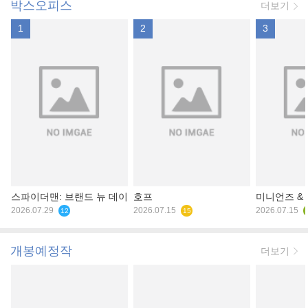
박스오피스
더보기
1
2
3
스파이더맨: 브랜드 뉴 데이
호프
미니언즈 &
2026.07.29
2026.07.15
2026.07.15
12
15
개봉예정작
더보기