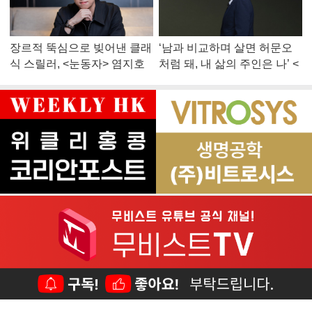
장르적 뚝심으로 빚어낸 클래
‘남과 비교하며 살면 허문오
식 스릴러, <눈동자> 염지호
처럼 돼, 내 삶의 주인은 나’ <
감독
맨 끝줄 소년> 최민식