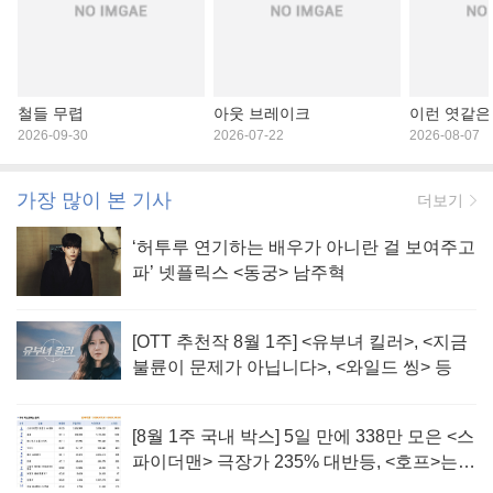
철들 무렵
아웃 브레이크
이런 엿같은
2026-09-30
2026-07-22
2026-08-07
가장 많이 본 기사
더보기
‘허투루 연기하는 배우가 아니란 걸 보여주고
파’ 넷플릭스 <동궁> 남주혁
[OTT 추천작 8월 1주] <유부녀 킬러>, <지금
불륜이 문제가 아닙니다>, <와일드 씽> 등
[8월 1주 국내 박스] 5일 만에 338만 모은 <스
파이더맨> 극장가 235% 대반등, <호프>는
400만 돌파