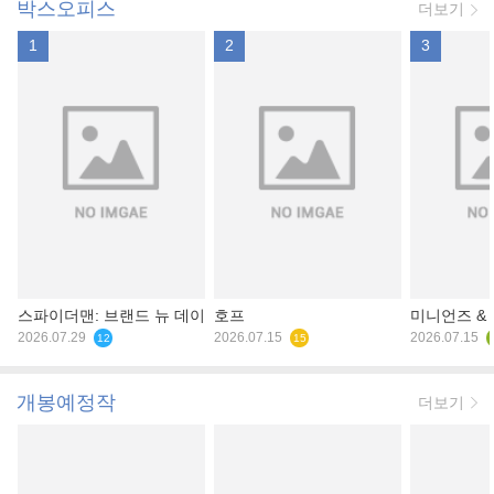
박스오피스
더보기
1
2
3
스파이더맨: 브랜드 뉴 데이
호프
미니언즈 &
2026.07.29
2026.07.15
2026.07.15
12
15
개봉예정작
더보기