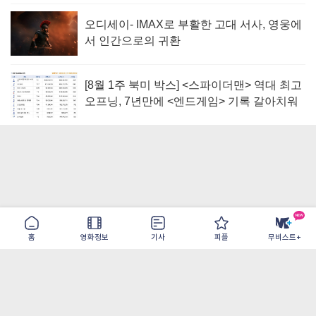
오디세이- IMAX로 부활한 고대 서사, 영웅에
서 인간으로의 귀환
[8월 1주 북미 박스] <스파이더맨> 역대 최고
오프닝, 7년만에 <엔드게임> 기록 갈아치워
홈
영화정보
기사
피플
무비스트+
이용약관
개인정보취급방침
광고/제휴
PC버전
COPYRIGHT ©THE SHANGRILA ALL RIGHTS RESERVED.