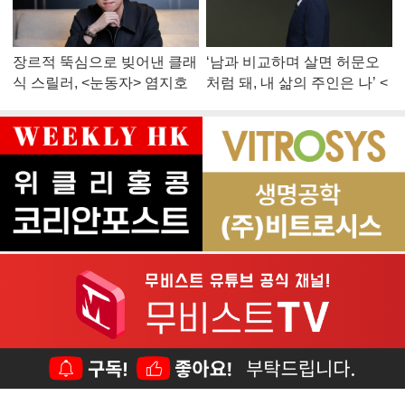
장르적 뚝심으로 빚어낸 클래
‘남과 비교하며 살면 허문오
식 스릴러, <눈동자> 염지호
처럼 돼, 내 삶의 주인은 나’ <
감독
맨 끝줄 소년> 최민식