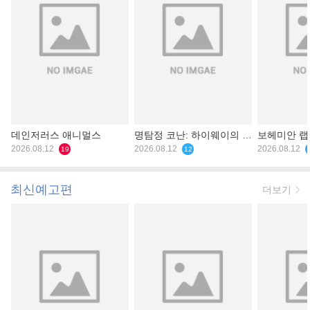
데인저러스 애니멀스
명탐정 코난: 하이웨이의 타
보헤미안 
2026.08.12
천사
2026.08.12
2026.08.12
19
12
최신예고편
더보기