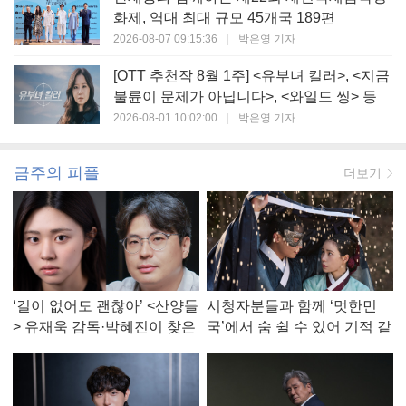
화제, 역대 최대 규모 45개국 189편
2026-08-07 09:15:36
|
박은영 기자
[OTT 추천작 8월 1주] <유부녀 킬러>, <지금
불륜이 문제가 아닙니다>, <와일드 씽> 등
2026-08-01 10:02:00
|
박은영 기자
금주의 피플
더보기
‘길이 없어도 괜찮아’ <산양들
시청자분들과 함께 ‘멋한민
> 유재욱 감독·박혜진이 찾은
국’에서 숨 쉴 수 있어 기적 같
진짜 ‘안식처’
았다, <멋진 신세계> 강현주
작가