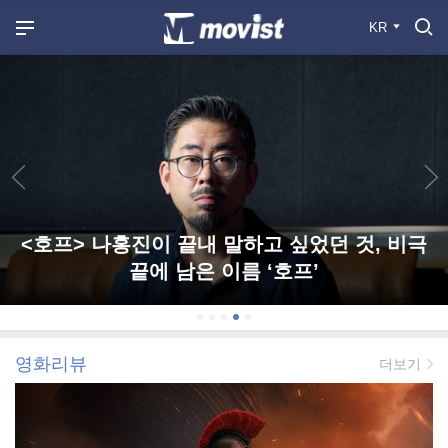
KR
<호프> 나홍진이 끝내 말하고 싶었던 것, 비극
끝에 남은 이름 ‘호프’
영화리뷰
더보기