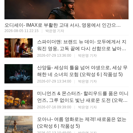
오디세이- IMAX로 부활한 고대 서사, 영웅에서 인간으로의 귀환 (오락성 9 | 작품성 9)
2026-08-05 11:22:15
|
박은영 기자
스파이더맨: 브랜드 뉴 데이- 모두에게서 지
워진 영웅, 고독 끝에 다시 선함으로 날아오
르다 (오락성 8 | 작품성 8)
2026-07-29 13:36:00
|
박은영 기자
산양들- 세상의 틀을 넘어 야생으로, 세상 무
해한 네 소녀의 모험 (오락성 6 | 작품성 5)
2026-07-29 13:34:00
|
박은영 기자
미니언즈 & 몬스터즈- 할리우드를 품은 미니
언즈, 그루 없이도 빛난 새로운 도전 (오락성
7 | 작품성 6)
2026-07-16 09:39:00
|
박은영 기자
모아나- 여름 영화로는 제격! 새로움은 없는
(오락성 6 | 작품성 5)