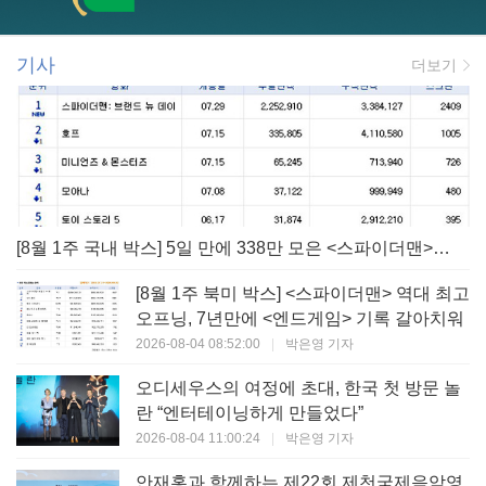
기사
더보기
[8월 1주 국내 박스] 5일 만에 338만 모은 <스파이더맨> 극장가 235% 대반등, <호프>는 400만 돌파
[8월 1주 북미 박스] <스파이더맨> 역대 최고
오프닝, 7년만에 <엔드게임> 기록 갈아치워
2026-08-04 08:52:00
|
박은영 기자
오디세우스의 여정에 초대, 한국 첫 방문 놀
란 “엔터테이닝하게 만들었다”
2026-08-04 11:00:24
|
박은영 기자
안재홍과 함께하는 제22회 제천국제음악영