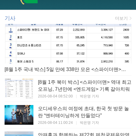
기사
더보기
[8월 1주 국내 박스] 5일 만에 338만 모은 <스파이더맨> 극장가 235% 대반등, <호프>는 400만 돌파
[8월 1주 북미 박스] <스파이더맨> 역대 최고
오프닝, 7년만에 <엔드게임> 기록 갈아치워
2026-08-04 08:52:00
|
박은영 기자
오디세우스의 여정에 초대, 한국 첫 방문 놀
란 “엔터테이닝하게 만들었다”
2026-08-04 11:00:24
|
박은영 기자
안재홍과 함께하는 제22회 제천국제음악영