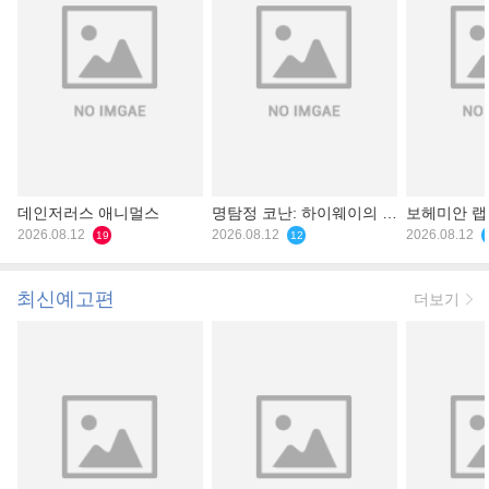
데인저러스 애니멀스
명탐정 코난: 하이웨이의 타
보헤미안 
2026.08.12
천사
2026.08.12
2026.08.12
19
12
최신예고편
더보기