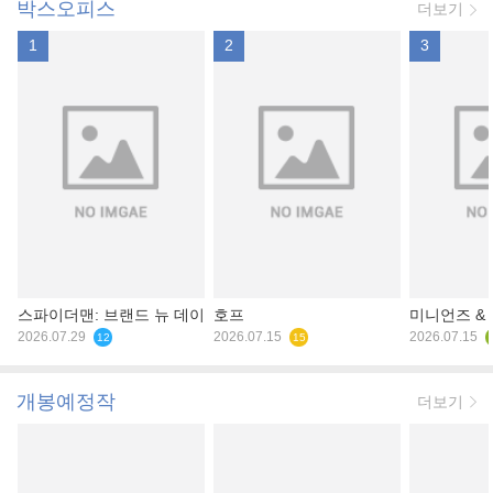
박스오피스
더보기
1
2
3
스파이더맨: 브랜드 뉴 데이
호프
미니언즈 &
2026.07.29
2026.07.15
2026.07.15
12
15
개봉예정작
더보기