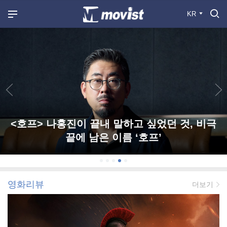
KR
<호프> 나홍진이 끝내 말하고 싶었던 것, 비극
끝에 남은 이름 ‘호프’
영화리뷰
더보기