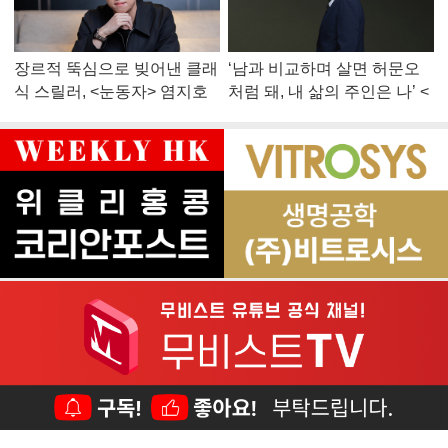
장르적 뚝심으로 빚어낸 클래
‘남과 비교하며 살면 허문오
식 스릴러, <눈동자> 염지호
처럼 돼, 내 삶의 주인은 나’ <
감독
맨 끝줄 소년> 최민식