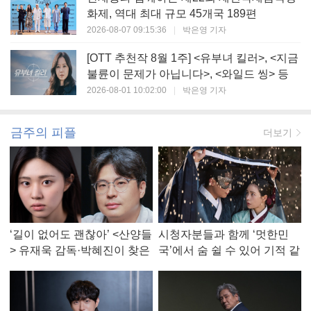
화제, 역대 최대 규모 45개국 189편
2026-08-07 09:15:36
|
박은영 기자
[OTT 추천작 8월 1주] <유부녀 킬러>, <지금
불륜이 문제가 아닙니다>, <와일드 씽> 등
2026-08-01 10:02:00
|
박은영 기자
금주의 피플
더보기
‘길이 없어도 괜찮아’ <산양들
시청자분들과 함께 ‘멋한민
> 유재욱 감독·박혜진이 찾은
국’에서 숨 쉴 수 있어 기적 같
진짜 ‘안식처’
았다, <멋진 신세계> 강현주
작가