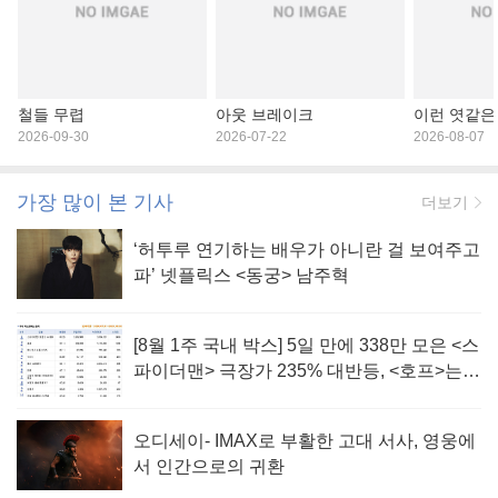
철들 무렵
아웃 브레이크
이런 엿같은
2026-09-30
2026-07-22
2026-08-07
가장 많이 본 기사
더보기
‘허투루 연기하는 배우가 아니란 걸 보여주고
파’ 넷플릭스 <동궁> 남주혁
[8월 1주 국내 박스] 5일 만에 338만 모은 <스
파이더맨> 극장가 235% 대반등, <호프>는
400만 돌파
오디세이- IMAX로 부활한 고대 서사, 영웅에
서 인간으로의 귀환