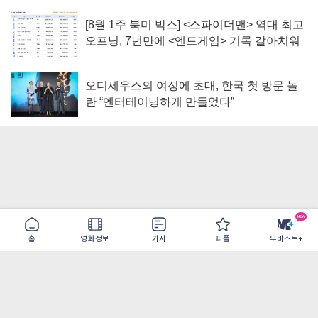
[8월 1주 북미 박스] <스파이더맨> 역대 최고
오프닝, 7년만에 <엔드게임> 기록 갈아치워
오디세우스의 여정에 초대, 한국 첫 방문 놀
란 “엔터테이닝하게 만들었다”
홈
영화정보
기사
피플
무비스트+
이용약관
개인정보취급방침
광고/제휴
PC버전
COPYRIGHT ©THE SHANGRILA ALL RIGHTS RESERVED.