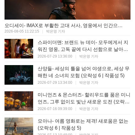
오디세이- IMAX로 부활한 고대 서사, 영웅에서 인간으로의 귀환 (오락성 9 | 작품성 9)
2026-08-05 11:22:15
|
박은영 기자
스파이더맨: 브랜드 뉴 데이- 모두에게서 지
워진 영웅, 고독 끝에 다시 선함으로 날아오
르다 (오락성 8 | 작품성 8)
2026-07-29 13:36:00
|
박은영 기자
산양들- 세상의 틀을 넘어 야생으로, 세상 무
해한 네 소녀의 모험 (오락성 6 | 작품성 5)
2026-07-29 13:34:00
|
박은영 기자
미니언즈 & 몬스터즈- 할리우드를 품은 미니
언즈, 그루 없이도 빛난 새로운 도전 (오락성
7 | 작품성 6)
2026-07-16 09:39:00
|
박은영 기자
모아나- 여름 영화로는 제격! 새로움은 없는
(오락성 6 | 작품성 5)