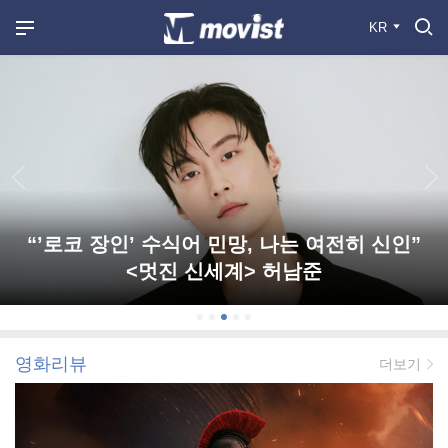
KR
“’로코 장인’ 수식어 민망, 나는 여전히 신인”
<멋진 신세계> 허남준
영화리뷰
더보기