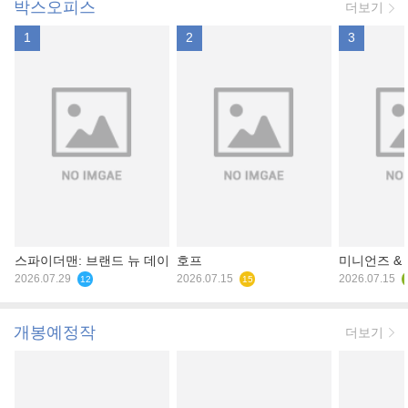
박스오피스
더보기
1
2
3
스파이더맨: 브랜드 뉴 데이
호프
미니언즈 &
2026.07.29
2026.07.15
2026.07.15
12
15
개봉예정작
더보기