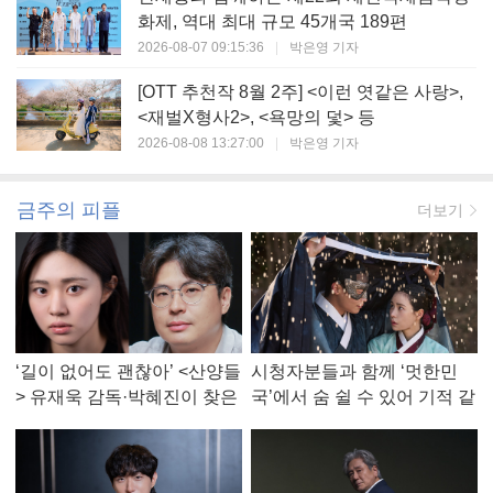
화제, 역대 최대 규모 45개국 189편
2026-08-07 09:15:36
|
박은영 기자
[OTT 추천작 8월 2주] <이런 엿같은 사랑>,
<재벌X형사2>, <욕망의 덫> 등
2026-08-08 13:27:00
|
박은영 기자
금주의 피플
더보기
‘길이 없어도 괜찮아’ <산양들
시청자분들과 함께 ‘멋한민
> 유재욱 감독·박혜진이 찾은
국’에서 숨 쉴 수 있어 기적 같
진짜 ‘안식처’
았다, <멋진 신세계> 강현주
작가