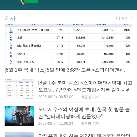
기사
더보기
[8월 1주 국내 박스] 5일 만에 338만 모은 <스파이더맨> 극장가 235% 대반등, <호프>는 400만 돌파
[8월 1주 북미 박스] <스파이더맨> 역대 최고
오프닝, 7년만에 <엔드게임> 기록 갈아치워
2026-08-04 08:52:00
|
박은영 기자
오디세우스의 여정에 초대, 한국 첫 방문 놀
란 “엔터테이닝하게 만들었다”
2026-08-04 11:00:24
|
박은영 기자
안재홍과 함께하는 제22회 제천국제음악영