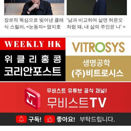
장르적 뚝심으로 빚어낸 클래
‘남과 비교하며 살면 허문오
식 스릴러, <눈동자> 염지호
처럼 돼, 내 삶의 주인은 나’ <
감독
맨 끝줄 소년> 최민식