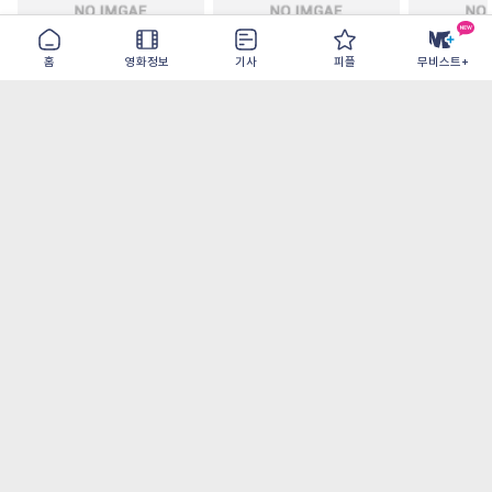
홈
영화정보
기사
피플
무비스트+
철들 무렵
아웃 브레이크
이런 엿같은
2026-09-30
2026-07-22
2026-08-07
가장 많이 본 기사
더보기
‘허투루 연기하는 배우가 아니란 걸 보여주고
파’ 넷플릭스 <동궁> 남주혁
오디세이- IMAX로 부활한 고대 서사, 영웅에
서 인간으로의 귀환
[8월 1주 국내 박스] 5일 만에 338만 모은 <스
파이더맨> 극장가 235% 대반등, <호프>는
400만 돌파