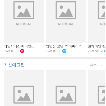
데인저러스 애니멀스
명탐정 코난: 하이웨이의 타
보헤미안 
2026.08.12
천사
2026.08.12
2026.08.12
19
12
최신예고편
더보기