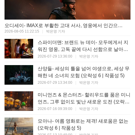
오디세이- IMAX로 부활한 고대 서사, 영웅에서 인간으로의 귀환 (오락성 9 | 작품성 9)
2026-08-05 11:22:15
|
박은영 기자
스파이더맨: 브랜드 뉴 데이- 모두에게서 지
워진 영웅, 고독 끝에 다시 선함으로 날아오
르다 (오락성 8 | 작품성 8)
2026-07-29 13:36:00
|
박은영 기자
산양들- 세상의 틀을 넘어 야생으로, 세상 무
해한 네 소녀의 모험 (오락성 6 | 작품성 5)
2026-07-29 13:34:00
|
박은영 기자
미니언즈 & 몬스터즈- 할리우드를 품은 미니
언즈, 그루 없이도 빛난 새로운 도전 (오락성
7 | 작품성 6)
2026-07-16 09:39:00
|
박은영 기자
모아나- 여름 영화로는 제격! 새로움은 없는
(오락성 6 | 작품성 5)