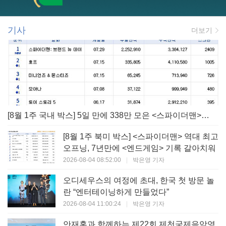
기사
더보기
[8월 1주 국내 박스] 5일 만에 338만 모은 <스파이더맨> 극장가 235% 대반등, <호프>는 400만 돌파
[8월 1주 북미 박스] <스파이더맨> 역대 최고
오프닝, 7년만에 <엔드게임> 기록 갈아치워
2026-08-04 08:52:00
|
박은영 기자
오디세우스의 여정에 초대, 한국 첫 방문 놀
란 “엔터테이닝하게 만들었다”
2026-08-04 11:00:24
|
박은영 기자
안재홍과 함께하는 제22회 제천국제음악영