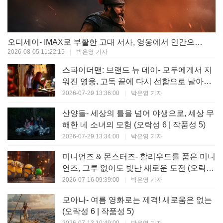
오디세이- IMAX로 부활한 고대 서사, 영웅에서 인간으로의 귀환 (오락성 9 | 작품성 9)
2026-08-05 11:22:15
|
박은영 기자
스파이더맨: 브랜드 뉴 데이- 모두에게서 지
워진 영웅, 고독 끝에 다시 선함으로 날아오
르다 (오락성 8 | 작품성 8)
2026-07-29 13:36:00
|
박은영 기자
산양들- 세상의 틀을 넘어 야생으로, 세상 무
해한 네 소녀의 모험 (오락성 6 | 작품성 5)
2026-07-29 13:34:00
|
박은영 기자
미니언즈 & 몬스터즈- 할리우드를 품은 미니
언즈, 그루 없이도 빛난 새로운 도전 (오락성
7 | 작품성 6)
2026-07-16 09:39:00
|
박은영 기자
모아나- 여름 영화로는 제격! 새로움은 없는
(오락성 6 | 작품성 5)