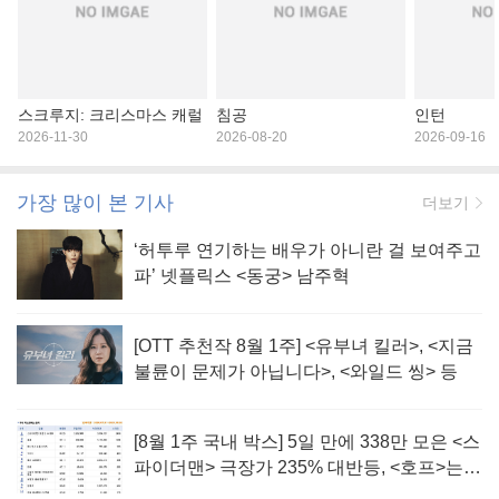
스크루지: 크리스마스 캐럴
침공
인턴
2026-11-30
2026-08-20
2026-09-16
가장 많이 본 기사
더보기
‘허투루 연기하는 배우가 아니란 걸 보여주고
파’ 넷플릭스 <동궁> 남주혁
[OTT 추천작 8월 1주] <유부녀 킬러>, <지금
불륜이 문제가 아닙니다>, <와일드 씽> 등
[8월 1주 국내 박스] 5일 만에 338만 모은 <스
파이더맨> 극장가 235% 대반등, <호프>는
400만 돌파