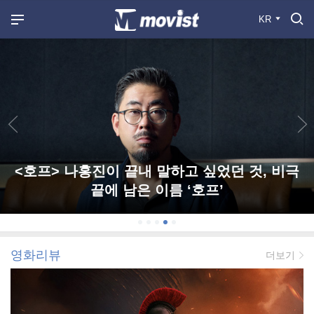
KR
<호프> 나홍진이 끝내 말하고 싶었던 것, 비극
끝에 남은 이름 ‘호프’
영화리뷰
더보기