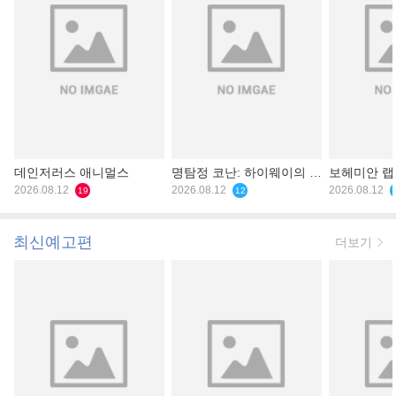
데인저러스 애니멀스
명탐정 코난: 하이웨이의 타
보헤미안 
2026.08.12
천사
2026.08.12
2026.08.12
19
12
최신예고편
더보기