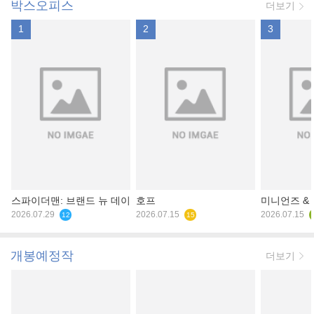
박스오피스
더보기
1
2
3
스파이더맨: 브랜드 뉴 데이
호프
미니언즈 &
2026.07.29
2026.07.15
2026.07.15
12
15
개봉예정작
더보기