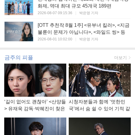
화제, 역대 최대 규모 45개국 189편
2026-08-07 09:15:36
|
박은영 기자
[OTT 추천작 8월 1주] <유부녀 킬러>, <지금
불륜이 문제가 아닙니다>, <와일드 씽> 등
2026-08-01 10:02:00
|
박은영 기자
금주의 피플
더보기
‘길이 없어도 괜찮아’ <산양들
시청자분들과 함께 ‘멋한민
> 유재욱 감독·박혜진이 찾은
국’에서 숨 쉴 수 있어 기적 같
진짜 ‘안식처’
았다, <멋진 신세계> 강현주
작가