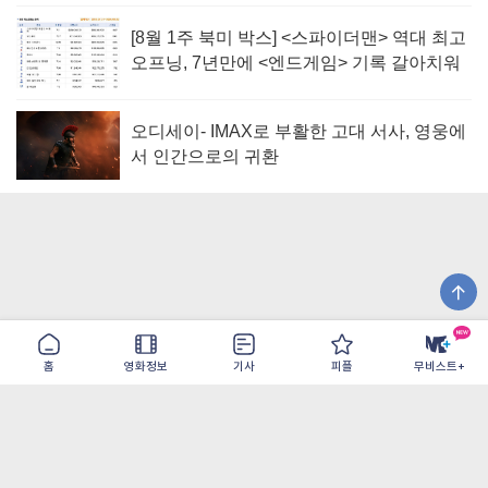
[8월 1주 북미 박스] <스파이더맨> 역대 최고
오프닝, 7년만에 <엔드게임> 기록 갈아치워
오디세이- IMAX로 부활한 고대 서사, 영웅에
서 인간으로의 귀환
홈
영화정보
기사
피플
무비스트+
이용약관
개인정보취급방침
광고/제휴
PC버전
COPYRIGHT ©THE SHANGRILA ALL RIGHTS RESERVED.