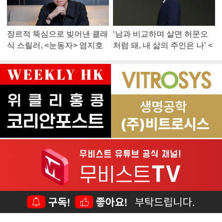
장르적 뚝심으로 빚어낸 클래
‘남과 비교하며 살면 허문오
식 스릴러, <눈동자> 염지호
처럼 돼, 내 삶의 주인은 나’ <
감독
맨 끝줄 소년> 최민식