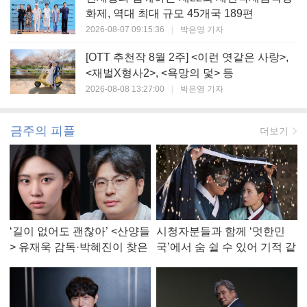
화제, 역대 최대 규모 45개국 189편
2026-08-07 09:15:36
|
박은영 기자
[OTT 추천작 8월 2주] <이런 엿같은 사랑>,
<재벌X형사2>, <욕망의 덫> 등
2026-08-08 13:27:00
|
박은영 기자
금주의 피플
더보기
‘길이 없어도 괜찮아’ <산양들
시청자분들과 함께 ‘멋한민
> 유재욱 감독·박혜진이 찾은
국’에서 숨 쉴 수 있어 기적 같
진짜 ‘안식처’
았다, <멋진 신세계> 강현주
작가