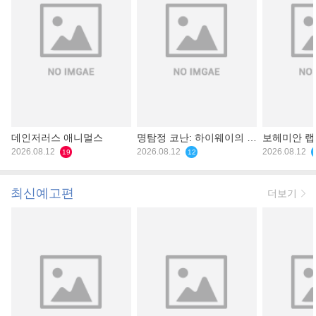
데인저러스 애니멀스
명탐정 코난: 하이웨이의 타
보헤미안 
2026.08.12
천사
2026.08.12
2026.08.12
19
12
최신예고편
더보기