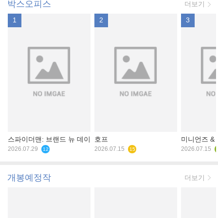
박스오피스
더보기
1
2
3
스파이더맨: 브랜드 뉴 데이
호프
미니언즈 &
2026.07.29
2026.07.15
2026.07.15
12
15
개봉예정작
더보기