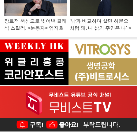
장르적 뚝심으로 빚어낸 클래
‘남과 비교하며 살면 허문오
식 스릴러, <눈동자> 염지호
처럼 돼, 내 삶의 주인은 나’ <
감독
맨 끝줄 소년> 최민식