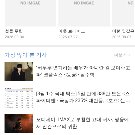
철들 무렵
아웃 브레이크
이런 엿같은
2026-09-30
2026-07-22
2026-08-07
가장 많이 본 기사
더보기
‘허투루 연기하는 배우가 아니란 걸 보여주고
파’ 넷플릭스 <동궁> 남주혁
[8월 1주 국내 박스] 5일 만에 338만 모은 <스
파이더맨> 극장가 235% 대반등, <호프>는
400만 돌파
오디세이- IMAX로 부활한 고대 서사, 영웅에
서 인간으로의 귀환