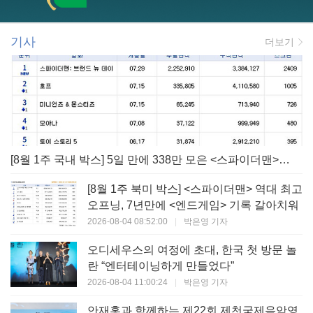
기사
더보기
[8월 1주 국내 박스] 5일 만에 338만 모은 <스파이더맨> 극장가 235% 대반등, <호프>는 400만 돌파
[8월 1주 북미 박스] <스파이더맨> 역대 최고
오프닝, 7년만에 <엔드게임> 기록 갈아치워
2026-08-04 08:52:00
|
박은영 기자
오디세우스의 여정에 초대, 한국 첫 방문 놀
란 “엔터테이닝하게 만들었다”
2026-08-04 11:00:24
|
박은영 기자
안재홍과 함께하는 제22회 제천국제음악영