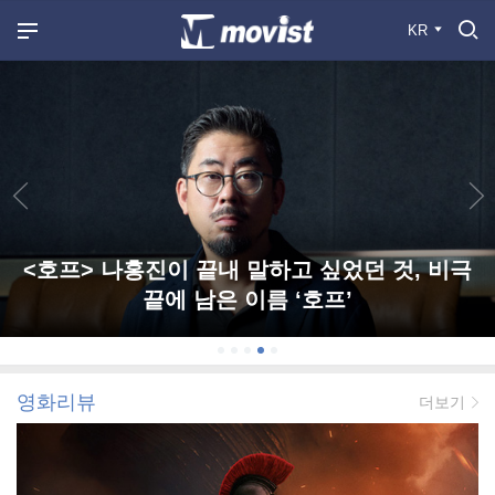
KR
<호프> 나홍진이 끝내 말하고 싶었던 것, 비극
끝에 남은 이름 ‘호프’
영화리뷰
더보기