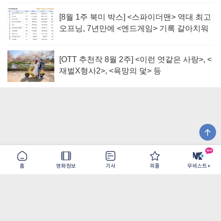
[8월 1주 북미 박스] <스파이더맨> 역대 최고
오프닝, 7년만에 <엔드게임> 기록 갈아치워
[OTT 추천작 8월 2주] <이런 엿같은 사랑>, <
재벌X형사2>, <욕망의 덫> 등
홈
영화정보
기사
피플
무비스트+
이용약관
개인정보취급방침
광고/제휴
PC버전
COPYRIGHT ©THE SHANGRILA ALL RIGHTS RESERVED.