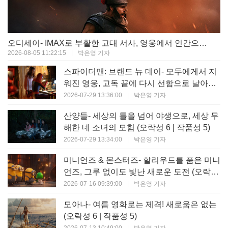
오디세이- IMAX로 부활한 고대 서사, 영웅에서 인간으로의 귀환 (오락성 9 | 작품성 9)
2026-08-05 11:22:15
|
박은영 기자
스파이더맨: 브랜드 뉴 데이- 모두에게서 지
워진 영웅, 고독 끝에 다시 선함으로 날아오
르다 (오락성 8 | 작품성 8)
2026-07-29 13:36:00
|
박은영 기자
산양들- 세상의 틀을 넘어 야생으로, 세상 무
해한 네 소녀의 모험 (오락성 6 | 작품성 5)
2026-07-29 13:34:00
|
박은영 기자
미니언즈 & 몬스터즈- 할리우드를 품은 미니
언즈, 그루 없이도 빛난 새로운 도전 (오락성
7 | 작품성 6)
2026-07-16 09:39:00
|
박은영 기자
모아나- 여름 영화로는 제격! 새로움은 없는
(오락성 6 | 작품성 5)