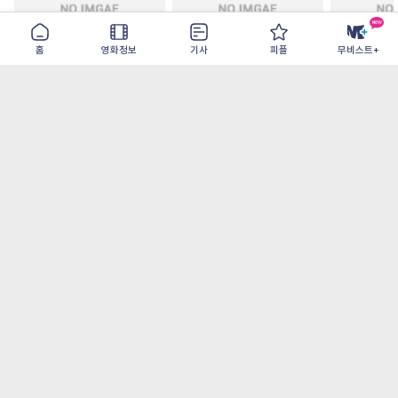
홈
영화정보
기사
피플
무비스트+
더 드라마
뉴 브리드
스크루지: 
2026-09-09
2026-09-30
2026-11-30
가장 많이 본 기사
더보기
‘허투루 연기하는 배우가 아니란 걸 보여주고
파’ 넷플릭스 <동궁> 남주혁
[OTT 추천작 8월 1주] <유부녀 킬러>, <지금
불륜이 문제가 아닙니다>, <와일드 씽> 등
[8월 1주 국내 박스] 5일 만에 338만 모은 <스
파이더맨> 극장가 235% 대반등, <호프>는
400만 돌파