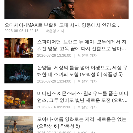
오디세이- IMAX로 부활한 고대 서사, 영웅에서 인간으로의 귀환 (오락성 9 | 작품성 9)
2026-08-05 11:22:15
|
박은영 기자
스파이더맨: 브랜드 뉴 데이- 모두에게서 지
워진 영웅, 고독 끝에 다시 선함으로 날아오
르다 (오락성 8 | 작품성 8)
2026-07-29 13:36:00
|
박은영 기자
산양들- 세상의 틀을 넘어 야생으로, 세상 무
해한 네 소녀의 모험 (오락성 6 | 작품성 5)
2026-07-29 13:34:00
|
박은영 기자
미니언즈 & 몬스터즈- 할리우드를 품은 미니
언즈, 그루 없이도 빛난 새로운 도전 (오락성
7 | 작품성 6)
2026-07-16 09:39:00
|
박은영 기자
모아나- 여름 영화로는 제격! 새로움은 없는
(오락성 6 | 작품성 5)