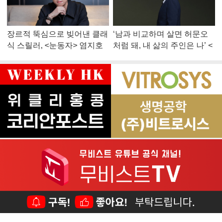
장르적 뚝심으로 빚어낸 클래
‘남과 비교하며 살면 허문오
식 스릴러, <눈동자> 염지호
처럼 돼, 내 삶의 주인은 나’ <
감독
맨 끝줄 소년> 최민식