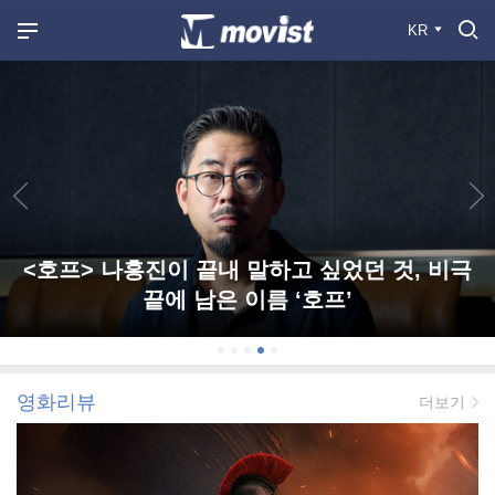
KR
<호프> 나홍진이 끝내 말하고 싶었던 것, 비극
끝에 남은 이름 ‘호프’
영화리뷰
더보기