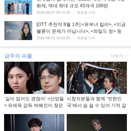
화제, 역대 최대 규모 45개국 189편
2026-08-07 09:15:36
|
박은영 기자
[OTT 추천작 8월 1주] <유부녀 킬러>, <지금
불륜이 문제가 아닙니다>, <와일드 씽> 등
2026-08-01 10:02:00
|
박은영 기자
금주의 피플
더보기
‘길이 없어도 괜찮아’ <산양들
시청자분들과 함께 ‘멋한민
> 유재욱 감독·박혜진이 찾은
국’에서 숨 쉴 수 있어 기적 같
진짜 ‘안식처’
았다, <멋진 신세계> 강현주
작가