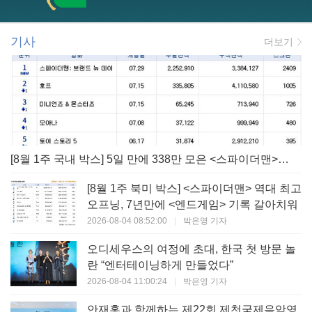
기사
더보기
[8월 1주 국내 박스] 5일 만에 338만 모은 <스파이더맨> 극장가 235% 대반등, <호프>는 400만 돌파
[8월 1주 북미 박스] <스파이더맨> 역대 최고
오프닝, 7년만에 <엔드게임> 기록 갈아치워
2026-08-04 08:52:00
|
박은영 기자
오디세우스의 여정에 초대, 한국 첫 방문 놀
란 “엔터테이닝하게 만들었다”
2026-08-04 11:00:24
|
박은영 기자
안재홍과 함께하는 제22회 제천국제음악영