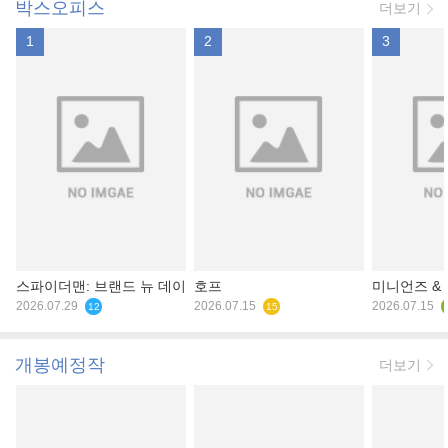
박스오피스
더보기
1
2
3
스파이더맨: 브랜드 뉴 데이
호프
미니언즈 &
2026.07.29
2026.07.15
2026.07.15
12
15
개봉예정작
더보기