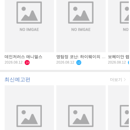
데인저러스 애니멀스
명탐정 코난: 하이웨이의 타
보헤미안 
2026.08.12
천사
2026.08.12
2026.08.12
19
12
최신예고편
더보기