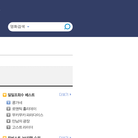
영화검색
콩가네
로맨틱 홀리데이
무카무카 파라다이스
만남의 광장
고스트 라이더