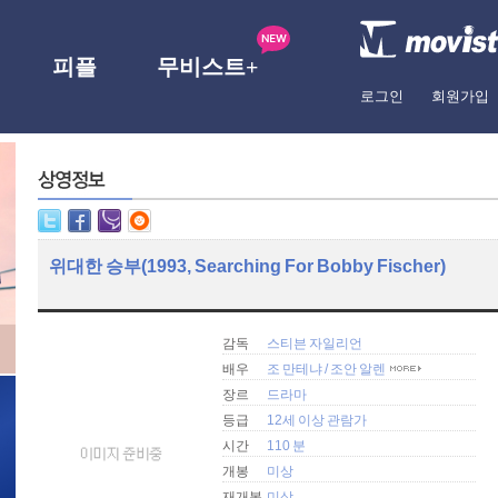
피플
무비스트+
로그인
회원가입
위대한 승부(1993, Searching For Bobby Fischer)
감독
스티븐 자일리언
배우
조 만테냐
/
조안 알렌
장르
드라마
등급
12세 이상 관람가
시간
110 분
개봉
미상
재개봉
미상