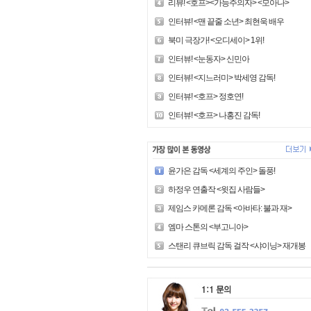
리뷰! <호프><가능주의자> <모아나>
인터뷰! <맨 끝줄 소년> 최현욱 배우
북미 극장가! <오디세이> 1위!
인터뷰! <눈동자> 신민아
인터뷰! <지느러미> 박세영 감독!
인터뷰! <호프> 정호연!
인터뷰! <호프> 나홍진 감독!
윤가은 감독 <세계의 주인> 돌풍!
하정우 연출작 <윗집 사람들>
제임스 카메론 감독 <아바타: 불과 재>
엠마 스톤의 <부고니아>
스탠리 큐브릭 감독 걸작 <샤이닝> 재개봉!