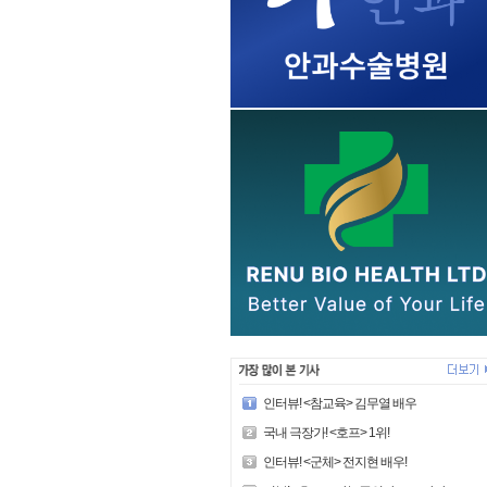
인터뷰! <참교육> 김무열 배우
국내 극장가! <호프> 1위!
인터뷰! <군체> 전지현 배우!