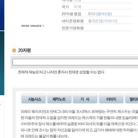
국가
미국
20자평 평점
8/10 (참여1명)
네티즌영화평
총 0건 (
읽기
/
쓰기
)
전문가영화평
천재적 재능은 타고 나지만 혼자서 천재로 성장할 수는 없다
프레드 웨이츠킨(조 만테그나)의 아들 조시(맥스 포메랑)는 우연히 체스두는 것을
한 아들의 천재적 소질을 감지한 프레드는 체스계의 거물 판돌피니(벤 킹슬리)에
수비위주의 정식 체스를 배우며 실종된 바비 피셔의 뒤를 이을 재목으로 커간다.
피니로 인해 조시는 점차 자신감을 잃어가게 되고, 급기야 패배에 대한 두려움이 
에 프레드는 불같이 화를 내는데...