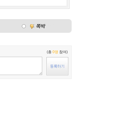
(총
0명
참여)