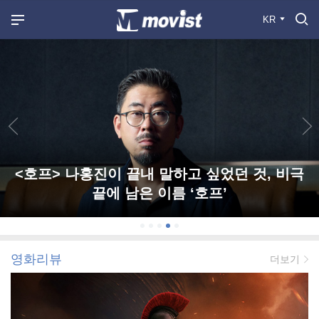
KR
<호프> 나홍진이 끝내 말하고 싶었던 것, 비극
끝에 남은 이름 ‘호프’
영화리뷰
더보기