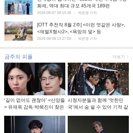
화제, 역대 최대 규모 45개국 189편
2026-08-07 09:15:36
|
박은영 기자
[OTT 추천작 8월 2주] <이런 엿같은 사랑>,
<재벌X형사2>, <욕망의 덫> 등
2026-08-08 13:27:00
|
박은영 기자
금주의 피플
더보기
‘길이 없어도 괜찮아’ <산양들
시청자분들과 함께 ‘멋한민
> 유재욱 감독·박혜진이 찾은
국’에서 숨 쉴 수 있어 기적 같
진짜 ‘안식처’
았다, <멋진 신세계> 강현주
작가