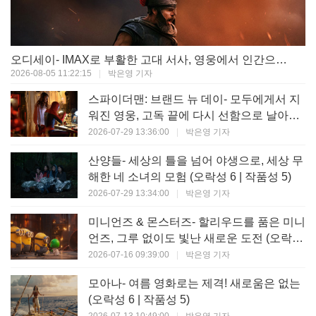
오디세이- IMAX로 부활한 고대 서사, 영웅에서 인간으로의 귀환 (오락성 9 | 작품성 9)
2026-08-05 11:22:15
|
박은영 기자
스파이더맨: 브랜드 뉴 데이- 모두에게서 지
워진 영웅, 고독 끝에 다시 선함으로 날아오
르다 (오락성 8 | 작품성 8)
2026-07-29 13:36:00
|
박은영 기자
산양들- 세상의 틀을 넘어 야생으로, 세상 무
해한 네 소녀의 모험 (오락성 6 | 작품성 5)
2026-07-29 13:34:00
|
박은영 기자
미니언즈 & 몬스터즈- 할리우드를 품은 미니
언즈, 그루 없이도 빛난 새로운 도전 (오락성
7 | 작품성 6)
2026-07-16 09:39:00
|
박은영 기자
모아나- 여름 영화로는 제격! 새로움은 없는
(오락성 6 | 작품성 5)