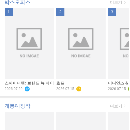
박스오피스
더보기
1
2
3
스파이더맨: 브랜드 뉴 데이
호프
미니언즈 &
2026.07.29
2026.07.15
2026.07.15
12
15
개봉예정작
더보기