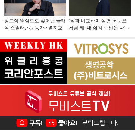
장르적 뚝심으로 빚어낸 클래
‘남과 비교하며 살면 허문오
식 스릴러, <눈동자> 염지호
처럼 돼, 내 삶의 주인은 나’ <
감독
맨 끝줄 소년> 최민식