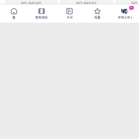
홈
영화정보
기사
피플
무비스트+
철들 무렵
아웃 브레이크
이런 엿같은
2026-09-30
2026-07-22
2026-08-07
가장 많이 본 기사
더보기
‘허투루 연기하는 배우가 아니란 걸 보여주고
파’ 넷플릭스 <동궁> 남주혁
오디세이- IMAX로 부활한 고대 서사, 영웅에
서 인간으로의 귀환
[8월 1주 국내 박스] 5일 만에 338만 모은 <스
파이더맨> 극장가 235% 대반등, <호프>는
400만 돌파