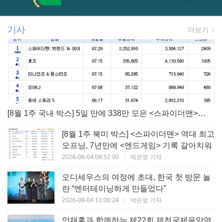
기사
더보기
[8월 1주 국내 박스] 5일 만에 338만 모은 <스파이더맨> 극장가 235% 대반등, <호프>는 400만 돌파
[8월 1주 북미 박스] <스파이더맨> 역대 최고
오프닝, 7년만에 <엔드게임> 기록 갈아치워
2026-08-04 08:52:00
|
박은영 기자
오디세우스의 여정에 초대, 한국 첫 방문 놀
란 “엔터테이닝하게 만들었다”
2026-08-04 11:00:24
|
박은영 기자
안재홍과 함께하는 제22회 제천국제음악영