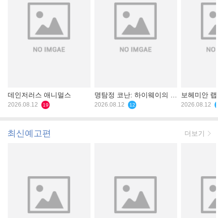
데인저러스 애니멀스
명탐정 코난: 하이웨이의 타
보헤미안 
2026.08.12
천사
2026.08.12
2026.08.12
19
12
최신예고편
더보기