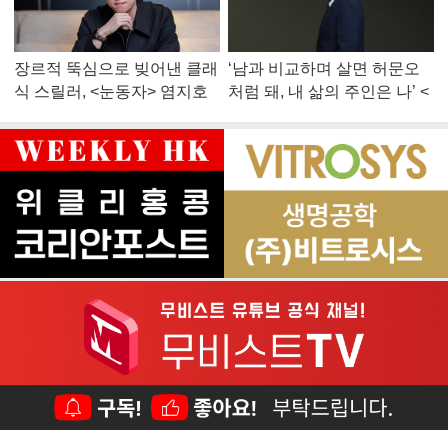
장르적 뚝심으로 빚어낸 클래
‘남과 비교하며 살면 허문오
식 스릴러, <눈동자> 염지호
처럼 돼, 내 삶의 주인은 나’ <
감독
맨 끝줄 소년> 최민식