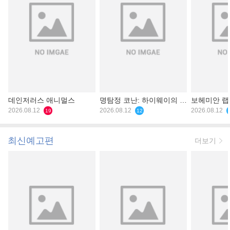
데인저러스 애니멀스
명탐정 코난: 하이웨이의 타
보헤미안 
2026.08.12
천사
2026.08.12
2026.08.12
19
12
최신예고편
더보기