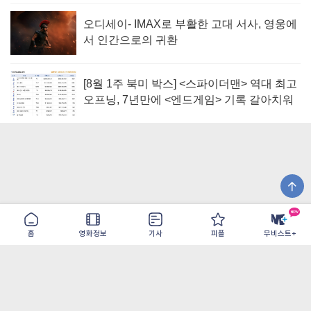
오디세이- IMAX로 부활한 고대 서사, 영웅에
서 인간으로의 귀환
[8월 1주 북미 박스] <스파이더맨> 역대 최고
오프닝, 7년만에 <엔드게임> 기록 갈아치워
홈
영화정보
기사
피플
무비스트+
이용약관
개인정보취급방침
광고/제휴
PC버전
COPYRIGHT ©THE SHANGRILA ALL RIGHTS RESERVED.