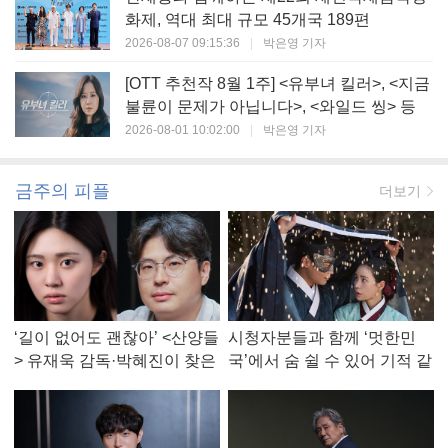
화제, 역대 최대 규모 45개국 189편
2026-08-07 09:15:36
|
박은영 기자
[OTT 추천작 8월 1주] <유부녀 킬러>, <지금
불륜이 문제가 아닙니다>, <와일드 씽> 등
2026-08-01 10:02:00
|
박은영 기자
금주의 피플
더보기
‘길이 없어도 괜찮아’ <산양들
시청자분들과 함께 ‘멋한민
> 유재욱 감독·박혜진이 찾은
국’에서 숨 쉴 수 있어 기적 같
진짜 ‘안식처’
았다, <멋진 신세계> 강현주
작가