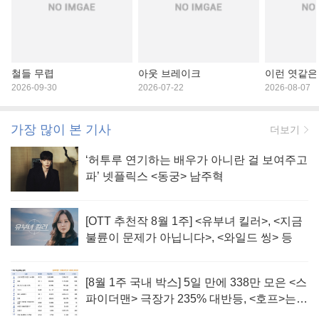
철들 무렵
아웃 브레이크
이런 엿같은
2026-09-30
2026-07-22
2026-08-07
가장 많이 본 기사
더보기
‘허투루 연기하는 배우가 아니란 걸 보여주고
파’ 넷플릭스 <동궁> 남주혁
[OTT 추천작 8월 1주] <유부녀 킬러>, <지금
불륜이 문제가 아닙니다>, <와일드 씽> 등
[8월 1주 국내 박스] 5일 만에 338만 모은 <스
파이더맨> 극장가 235% 대반등, <호프>는
400만 돌파