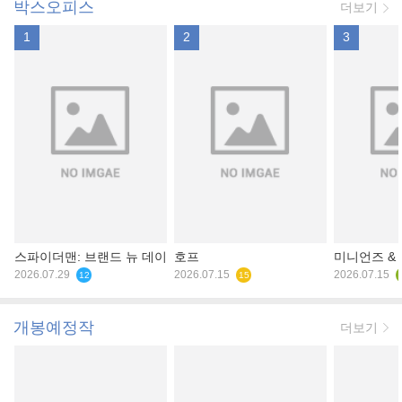
박스오피스
더보기
1
2
3
스파이더맨: 브랜드 뉴 데이
호프
미니언즈 &
2026.07.29
2026.07.15
2026.07.15
12
15
개봉예정작
더보기