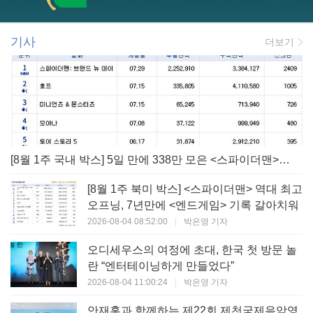
기사
더보기
[8월 1주 국내 박스] 5일 만에 338만 모은 <스파이더맨> 극장가 235% 대반등, <호프>는 400만 돌파
[8월 1주 북미 박스] <스파이더맨> 역대 최고
오프닝, 7년만에 <엔드게임> 기록 갈아치워
2026-08-04 08:52:00
|
박은영 기자
오디세우스의 여정에 초대, 한국 첫 방문 놀
란 “엔터테이닝하게 만들었다”
2026-08-04 11:00:24
|
박은영 기자
안재홍과 함께하는 제22회 제천국제음악영