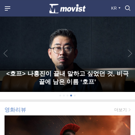
KR
<호프> 나홍진이 끝내 말하고 싶었던 것, 비극
끝에 남은 이름 ‘호프’
영화리뷰
더보기