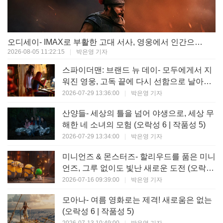
오디세이- IMAX로 부활한 고대 서사, 영웅에서 인간으로의 귀환 (오락성 9 | 작품성 9)
2026-08-05 11:22:15
|
박은영 기자
스파이더맨: 브랜드 뉴 데이- 모두에게서 지
워진 영웅, 고독 끝에 다시 선함으로 날아오
르다 (오락성 8 | 작품성 8)
2026-07-29 13:36:00
|
박은영 기자
산양들- 세상의 틀을 넘어 야생으로, 세상 무
해한 네 소녀의 모험 (오락성 6 | 작품성 5)
2026-07-29 13:34:00
|
박은영 기자
미니언즈 & 몬스터즈- 할리우드를 품은 미니
언즈, 그루 없이도 빛난 새로운 도전 (오락성
7 | 작품성 6)
2026-07-16 09:39:00
|
박은영 기자
모아나- 여름 영화로는 제격! 새로움은 없는
(오락성 6 | 작품성 5)