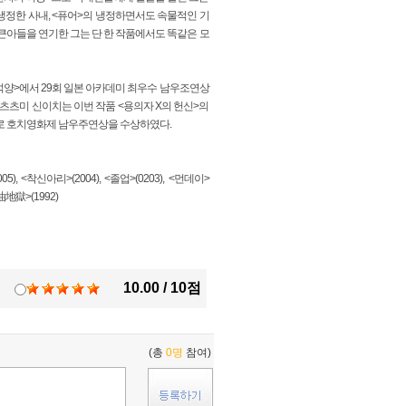
냉정한 사내, <퓨어>의 냉정하면서도 속물적인 기
는 큰아들을 연기한 그는 단 한 작품에서도 똑같은 모
메의 석양>에서 29회 일본 아카데미 최우수 남우조연상
 츠츠미 신이치는 이번 작품 <용의자 X의 헌신>의
로 호치영화제 남우주연상을 수상하였다.
, <착신아리>(2004), <졸업>(0203), <먼데이>
油地獄>(1992)
10.00 / 10점
(총
0명
참여)