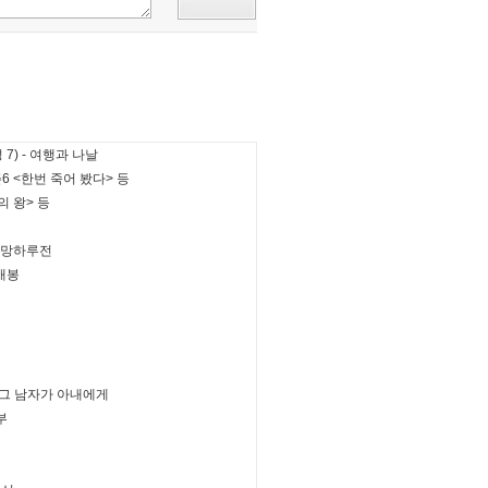
7) - 여행과 나날
6 <한번 죽어 봤다> 등
의 왕> 등
본패망하루전
개봉
 그 남자가 아내에게
부