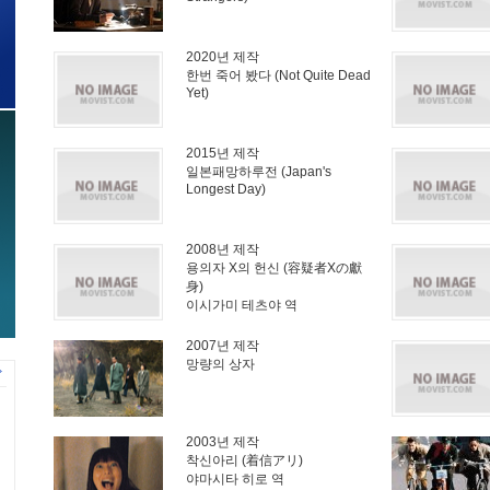
2020년 제작
한번 죽어 봤다 (Not Quite Dead
Yet)
2015년 제작
일본패망하루전 (Japan's
Longest Day)
2008년 제작
용의자 X의 헌신 (容疑者Xの獻
身)
이시가미 테츠야 역
2007년 제작
망량의 상자
2003년 제작
착신아리 (着信アリ)
야마시타 히로 역