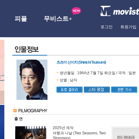
피플
무비스트+
로그인
회원가입
츠츠미 신이치 (Shinichi Tsutsumi)
+
생년월일 : 1964년 7월 7일 화요일 / 국적 : 일본
+
성별 : 남자
출 연
2025년 제작
여행과 나날 (Two Seasons, Two
Strangers)