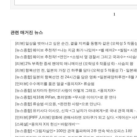
1
관련 매거진 뉴스
[리뷰]
일상을 벗어나고 싶은 순간, 곁을 지켜줄 동행자 같은 (오락성 5 작품성 
[뉴스종합]
웨이브 추천작! <나는 지금 화가 나있어> <벨 에어2> <씰팀> 시즌
[뉴스종합]
웨이브 추천작! <연인> <소방서 옆 경찰서 그리고 국과수> <사슴
[리뷰]
2% 부족한 중세 팬데믹 애니메이션 (오락성 6 작품성 6) - 사슴의 왕
[리뷰]
항복선언 전, 일본의 가장 긴 하루를 담다 (오락성 5 작품성 7) - 일
[뉴스종합]
일본의 항복선언 전 24시간을 담은 영화 <일본패망하루전> 8월 
[인터뷰]
수수께끼를 품은 얼굴 <용의자X> 류승범
[뉴스종합]
보자마자 한마디! 사랑이 어떻게 그래요. <용의자X>
[뉴스종합]
제16회 PiFan, 호러영화 <무서운 이야기>로 문 연다
[뉴스종합]
류승범-이요원, <완전한 사랑>으로 만난다.
[뉴스종합]
유키사다 이사오, 신작 <그 남자가 아내에게>로 국내 관객 재회 -
[인터뷰]
[PIFF 人터뷰] 영화에 관해서라면 오타쿠가 되고 싶다. <게어선> 사
[스페셜]
<용의자 X의 헌신> 바람개비~~
[뉴스종합]
<그림자살인> 100만 관객 돌파하며 2주 연속 박스오피스 1위!