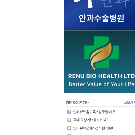
인터뷰! <참교육> 김무열 배우
국내 극장가! <호프> 1위!
인터뷰! <군체> 전지현 배우!