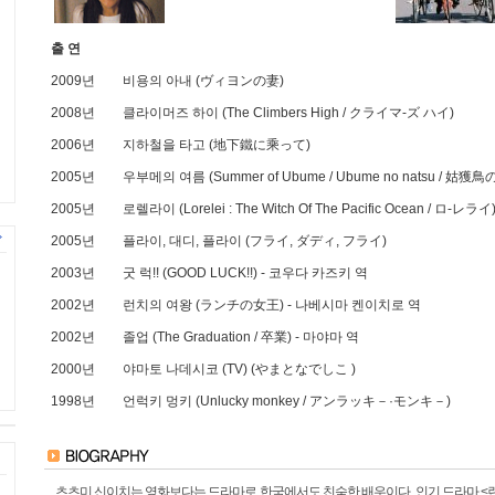
출 연
2009년
비용의 아내 (ヴィヨンの妻)
2008년
클라이머즈 하이 (The Climbers High / クライマ-ズ ハイ)
2006년
지하철을 타고 (地下鐵に乘って)
2005년
우부메의 여름 (Summer of Ubume / Ubume no natsu / 姑獲鳥
2005년
로렐라이 (Lorelei : The Witch Of The Pacific Ocean / ロ-レライ
2005년
플라이, 대디, 플라이 (フライ, ダディ, フライ)
2003년
굿 럭!! (GOOD LUCK!!)
- 코우다 카즈키 역
2002년
런치의 여왕 (ランチの女王)
- 나베시마 켄이치로 역
2002년
졸업 (The Graduation / 卒業)
- 마야마 역
2000년
야마토 나데시코 (TV) (やまとなでしこ )
1998년
언럭키 멍키 (Unlucky monkey / アンラッキ－·モンキ－)
츠츠미 신이치는 영화보다는 드라마로 한국에서도 친숙한 배우이다. 인기 드라마 <