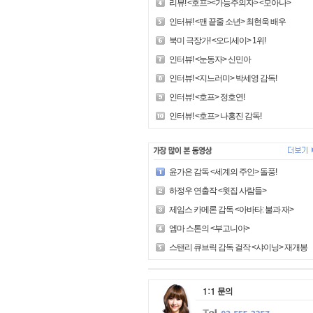
리뷰! <호프><가능주의자> <모아나>
인터뷰! <맨 끝줄 소년> 최현욱 배우
북미 극장가! <오디세이> 1위!
인터뷰! <눈동자> 신민아
인터뷰! <지느러미> 박세영 감독!
인터뷰! <호프> 정호연!
인터뷰! <호프> 나홍진 감독!
윤가은 감독 <세계의 주인> 돌풍!
하정우 연출작 <윗집 사람들>
제임스 카메론 감독 <아바타: 불과 재>
엠마 스톤의 <부고니아>
스탠리 큐브릭 감독 걸작 <샤이닝> 재개봉!