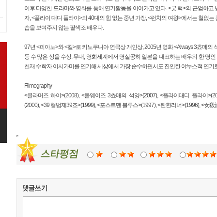
이후 다양한 드라마와 영화를 통해 연기활동을 이어가고 있다. <굿 럭>의 근엄하고 
자, <플라이 대디 플라이>의 40대의 힘 없는 중년 가장, <런치의 여왕>에서는 철없
습을 보여주지 않는 팔색조 배우다.
97년 <피아노>와 <킬>로 키노쿠니야 연극상 개인상, 2005년 영화 <Always 3쵸
등 수 많은 상을 수상. 무대, 영화세계에서 명실공히 일본을 대표하는 배우의 한 명인
천재 수학자 이시가미를 연기해 세상에서 가장 순수하면서도 잔인한 야누스적 연기
Filmography
<클라머즈 하이>(2008), <올웨이즈 3쵸매의 석양>(2007), <플라이대디 플라이>(2005)
(2000), <39 형법제39조>(1999), <포스트맨 블루스>(1997), <탄환러너>(1996), <女殺