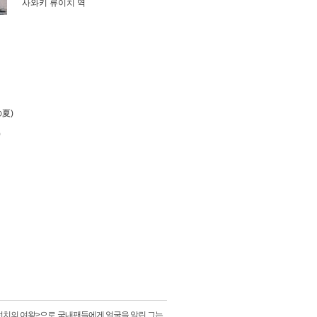
사와키 류이치 역
の夏)
)
런치의 여왕>으로 국내팬들에게 얼굴을 알린 그는