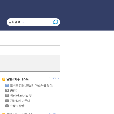
영화검색
포비든 킹덤 : 전설의 마스터를 찾아서
황진이
위커 맨: 파이널 컷
천하장사 마돈나
쇼생크 탈출