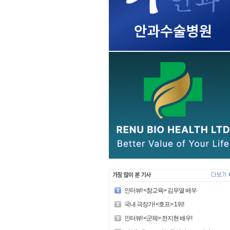
인터뷰! <참교육> 김무열 배우
국내 극장가! <호프> 1위!
인터뷰! <군체> 전지현 배우!