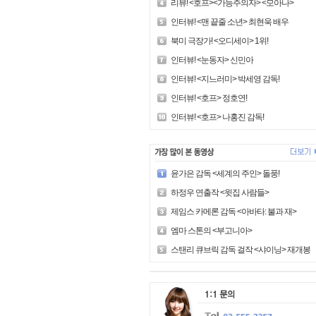
리뷰! <호프><가능주의자> <모아나>
인터뷰! <맨 끝줄 소년> 최현욱 배우
북미 극장가! <오디세이> 1위!
인터뷰! <눈동자> 신민아
인터뷰! <지느러미> 박세영 감독!
인터뷰! <호프> 정호연!
인터뷰! <호프> 나홍진 감독!
윤가은 감독 <세계의 주인> 돌풍!
하정우 연출작 <윗집 사람들>
제임스 카메론 감독 <아바타: 불과 재>
엠마 스톤의 <부고니아>
스탠리 큐브릭 감독 걸작 <샤이닝> 재개봉!