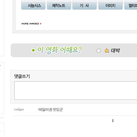
codger
테일러권 멋있군
1