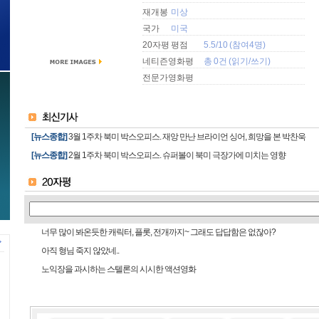
재개봉
미상
국가
미국
20자평 평점
5.5/10 (참여4명)
네티즌영화평
총 0건 (
읽기
/
쓰기
)
전문가영화평
[뉴스종합]
3월 1주차 북미 박스오피스. 재앙 만난 브라이언 싱어, 희망을 본 박찬욱
[뉴스종합]
2월 1주차 북미 박스오피스. 슈퍼볼이 북미 극장가에 미치는 영향
너무 많이 봐온듯한 캐릭터, 플롯, 전개까지~ 그래도 답답함은 없잖아?
아직 형님 죽지 않았네..
노익장을 과시하는 스텔론의 시시한 액션영화