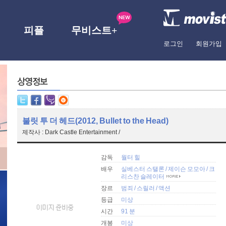
피플
무비스트+
로그인
회원가입
불릿 투 더 헤드(2012, Bullet to the Head)
제작사 : Dark Castle Entertainment /
감독
월터 힐
배우
실베스터 스탤론
/
제이슨 모모아
/
크
리스찬 슬레이터
장르
범죄
/
스릴러
/
액션
등급
미상
시간
91 분
개봉
미상