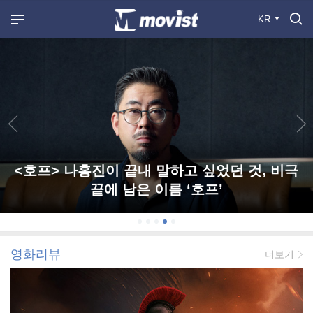
KR
<호프> 나홍진이 끝내 말하고 싶었던 것, 비극
끝에 남은 이름 ‘호프’
영화리뷰
더보기