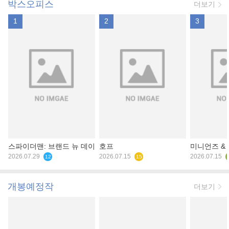
박스오피스
더보기
1
2
3
스파이더맨: 브랜드 뉴 데이
호프
미니언즈 &
2026.07.29
2026.07.15
2026.07.15
12
15
개봉예정작
더보기