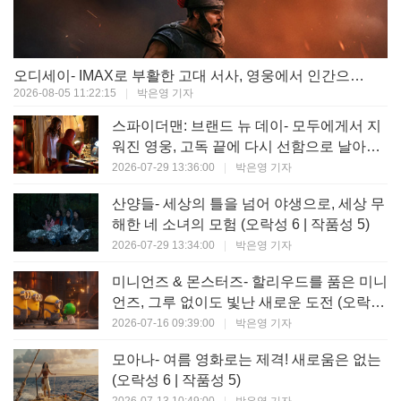
오디세이- IMAX로 부활한 고대 서사, 영웅에서 인간으로의 귀환 (오락성 9 | 작품성 9)
2026-08-05 11:22:15
|
박은영 기자
스파이더맨: 브랜드 뉴 데이- 모두에게서 지
워진 영웅, 고독 끝에 다시 선함으로 날아오
르다 (오락성 8 | 작품성 8)
2026-07-29 13:36:00
|
박은영 기자
산양들- 세상의 틀을 넘어 야생으로, 세상 무
해한 네 소녀의 모험 (오락성 6 | 작품성 5)
2026-07-29 13:34:00
|
박은영 기자
미니언즈 & 몬스터즈- 할리우드를 품은 미니
언즈, 그루 없이도 빛난 새로운 도전 (오락성
7 | 작품성 6)
2026-07-16 09:39:00
|
박은영 기자
모아나- 여름 영화로는 제격! 새로움은 없는
(오락성 6 | 작품성 5)