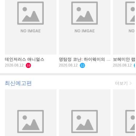
데인저러스 애니멀스
명탐정 코난: 하이웨이의 타
보헤미안 
2026.08.12
천사
2026.08.12
2026.08.12
19
12
최신예고편
더보기