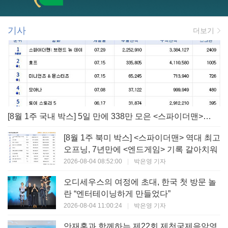
기사
더보기
[8월 1주 국내 박스] 5일 만에 338만 모은 <스파이더맨> 극장가 235% 대반등, <호프>는 400만 돌파
[8월 1주 북미 박스] <스파이더맨> 역대 최고
오프닝, 7년만에 <엔드게임> 기록 갈아치워
2026-08-04 08:52:00
|
박은영 기자
오디세우스의 여정에 초대, 한국 첫 방문 놀
란 “엔터테이닝하게 만들었다”
2026-08-04 11:00:24
|
박은영 기자
안재홍과 함께하는 제22회 제천국제음악영