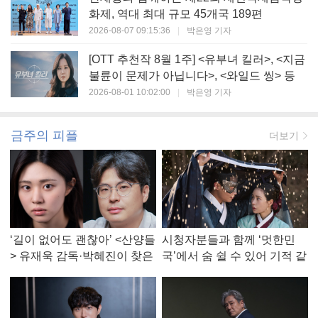
화제, 역대 최대 규모 45개국 189편
2026-08-07 09:15:36
|
박은영 기자
[OTT 추천작 8월 1주] <유부녀 킬러>, <지금
불륜이 문제가 아닙니다>, <와일드 씽> 등
2026-08-01 10:02:00
|
박은영 기자
금주의 피플
더보기
‘길이 없어도 괜찮아’ <산양들
시청자분들과 함께 ‘멋한민
> 유재욱 감독·박혜진이 찾은
국’에서 숨 쉴 수 있어 기적 같
진짜 ‘안식처’
았다, <멋진 신세계> 강현주
작가