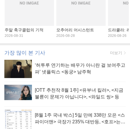
주말 축구클럽의 기적
모추어리 어시스턴트
드라큘라: 
2026-08-31
2026-08-28
2026-08-26
가장 많이 본 기사
더보기
‘허투루 연기하는 배우가 아니란 걸 보여주고
파’ 넷플릭스 <동궁> 남주혁
[OTT 추천작 8월 1주] <유부녀 킬러>, <지금
불륜이 문제가 아닙니다>, <와일드 씽> 등
[8월 1주 국내 박스] 5일 만에 338만 모은 <스
파이더맨> 극장가 235% 대반등, <호프>는
400만 돌파