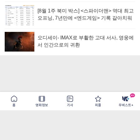
[8월 1주 북미 박스] <스파이더맨> 역대 최고
오프닝, 7년만에 <엔드게임> 기록 갈아치워
오디세이- IMAX로 부활한 고대 서사, 영웅에
서 인간으로의 귀환
홈
영화정보
기사
피플
무비스트+
이용약관
개인정보취급방침
광고/제휴
PC버전
COPYRIGHT ©THE SHANGRILA ALL RIGHTS RESERVED.