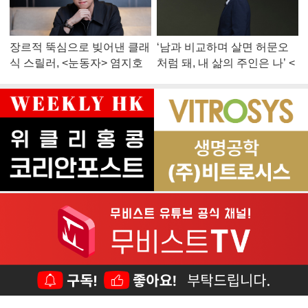
장르적 뚝심으로 빚어낸 클래
‘남과 비교하며 살면 허문오
식 스릴러, <눈동자> 염지호
처럼 돼, 내 삶의 주인은 나’ <
감독
맨 끝줄 소년> 최민식