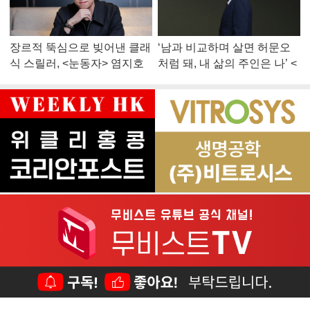
장르적 뚝심으로 빚어낸 클래
‘남과 비교하며 살면 허문오
식 스릴러, <눈동자> 염지호
처럼 돼, 내 삶의 주인은 나’ <
감독
맨 끝줄 소년> 최민식