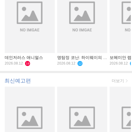
데인저러스 애니멀스
명탐정 코난: 하이웨이의 타
보헤미안 
2026.08.12
천사
2026.08.12
2026.08.12
19
12
최신예고편
더보기