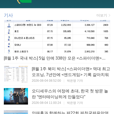
기사
더보기
[8월 1주 국내 박스] 5일 만에 338만 모은 <스파이더맨> 극장가 235% 대반등, <호프>는 400만 돌파
[8월 1주 북미 박스] <스파이더맨> 역대 최고
오프닝, 7년만에 <엔드게임> 기록 갈아치워
2026-08-04 08:52:00
|
박은영 기자
오디세우스의 여정에 초대, 한국 첫 방문 놀
란 “엔터테이닝하게 만들었다”
2026-08-04 11:00:24
|
박은영 기자
안재홍과 함께하는 제22회 제천국제음악영