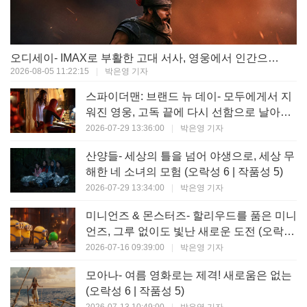
오디세이- IMAX로 부활한 고대 서사, 영웅에서 인간으로의 귀환 (오락성 9 | 작품성 9)
2026-08-05 11:22:15
|
박은영 기자
스파이더맨: 브랜드 뉴 데이- 모두에게서 지
워진 영웅, 고독 끝에 다시 선함으로 날아오
르다 (오락성 8 | 작품성 8)
2026-07-29 13:36:00
|
박은영 기자
산양들- 세상의 틀을 넘어 야생으로, 세상 무
해한 네 소녀의 모험 (오락성 6 | 작품성 5)
2026-07-29 13:34:00
|
박은영 기자
미니언즈 & 몬스터즈- 할리우드를 품은 미니
언즈, 그루 없이도 빛난 새로운 도전 (오락성
7 | 작품성 6)
2026-07-16 09:39:00
|
박은영 기자
모아나- 여름 영화로는 제격! 새로움은 없는
(오락성 6 | 작품성 5)