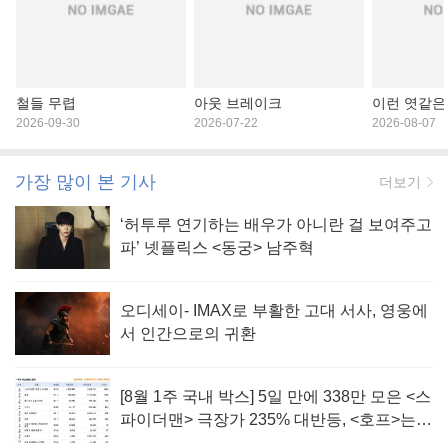
철들 무렵
아웃 브레이크
이런 엿같은
2026-09-30
2026-07-22
2026-08-07
가장 많이 본 기사
더보기
‘허투루 연기하는 배우가 아니란 걸 보여주고
파’ 넷플릭스 <동궁> 남주혁
오디세이- IMAX로 부활한 고대 서사, 영웅에
서 인간으로의 귀환
[8월 1주 국내 박스] 5일 만에 338만 모은 <스
파이더맨> 극장가 235% 대반등, <호프>는
400만 돌파