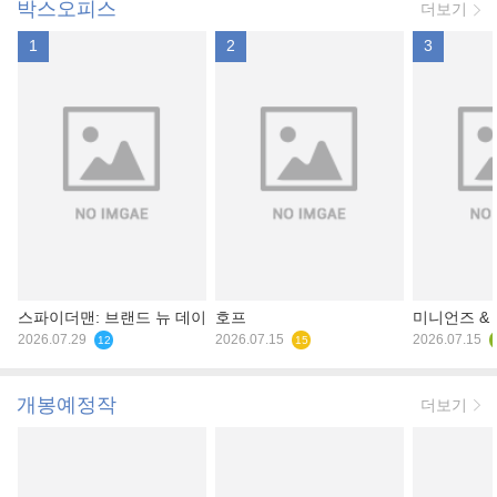
박스오피스
더보기
1
2
3
스파이더맨: 브랜드 뉴 데이
호프
미니언즈 &
2026.07.29
2026.07.15
2026.07.15
12
15
개봉예정작
더보기