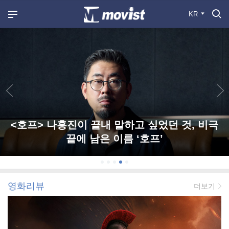
KR
<호프> 나홍진이 끝내 말하고 싶었던 것, 비극
끝에 남은 이름 ‘호프’
영화리뷰
더보기