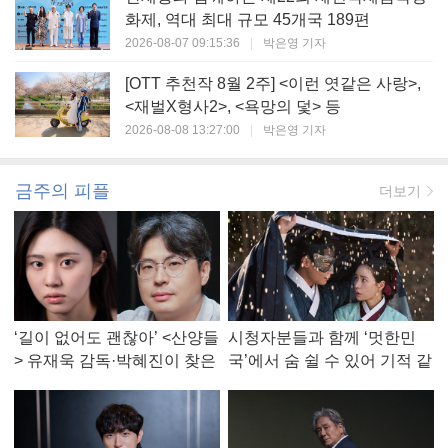
화제, 역대 최대 규모 45개국 189편
2026-08-07 09:15:36
|
박은영 기자
[OTT 추천작 8월 2주] <이런 엿같은 사랑>,
<재벌X형사2>, <욕망의 덫> 등
2026-08-08 13:27:00
|
박은영 기자
금주의 피플
더보기
‘길이 없어도 괜찮아’ <산양들
시청자분들과 함께 ‘멋한민
> 유재욱 감독·박혜진이 찾은
국’에서 숨 쉴 수 있어 기적 같
진짜 ‘안식처’
았다, <멋진 신세계> 강현주
작가