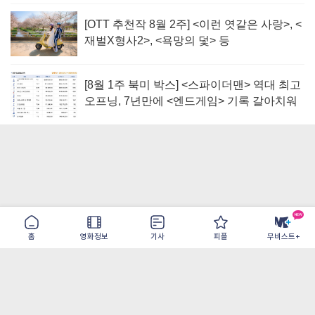
[OTT 추천작 8월 2주] <이런 엿같은 사랑>, <
재벌X형사2>, <욕망의 덫> 등
[8월 1주 북미 박스] <스파이더맨> 역대 최고
오프닝, 7년만에 <엔드게임> 기록 갈아치워
홈
영화정보
기사
피플
무비스트+
이용약관
개인정보취급방침
광고/제휴
PC버전
COPYRIGHT ©THE SHANGRILA ALL RIGHTS RESERVED.