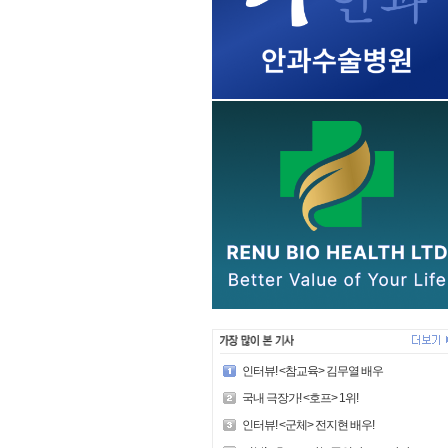
인터뷰! <참교육> 김무열 배우
국내 극장가! <호프> 1위!
인터뷰! <군체> 전지현 배우!