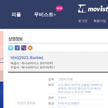
피플
무비스트+
로그인
회원가입
바비(2023, Barbie)
배급사 : 워너브러더스 코리아(주)
수입사 : 워너브러더스 코리아(주) /
감독
그레타 거윅
배우
마고 로비
/
라이언 고슬링
/
아메리카
페레라
/
케이트 맥키넌
/
이사 레이
/
두아 리파
/
시무 리우
장르
드라마
등급
12세 이상 관람가