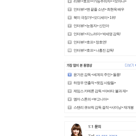
리뷰! <호프><가능주의자> <모아나>
인터뷰! <맨 끝줄 소년> 최현욱 배우
북미 극장가! <오디세이> 1위!
인터뷰! <눈동자> 신민아
인터뷰! <지느러미> 박세영 감독!
인터뷰! <호프> 정호연!
인터뷰! <호프> 나홍진 감독!
윤가은 감독 <세계의 주인> 돌풍!
하정우 연출작 <윗집 사람들>
제임스 카메론 감독 <아바타: 불과 재>
엠마 스톤의 <부고니아>
스탠리 큐브릭 감독 걸작 <샤이닝> 재개봉!