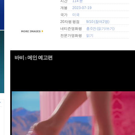
시간
114 분
개봉
2023-07-19
국가
미국
20자평 평점
9/10 (참여2명)
네티즌영화평
총 0건 (
읽기
/
쓰기
)
전문가영화평
읽기
바비 : 메인 예고편