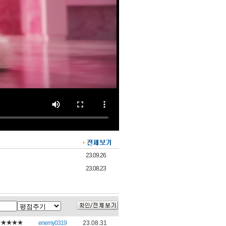
23.09.26
23.08.23
★★★★★
enemy0319
23.08.31