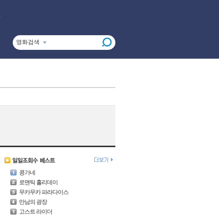
영화검색
콩가네
로맨틱 홀리데이
무카무카 파라다이스
만남의 광장
고스트 라이더