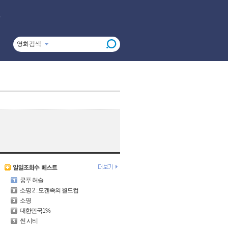
영화검색
쿵푸 허슬
소명 2 : 모겐족의 월드컵
소명
대한민국1%
씬 시티