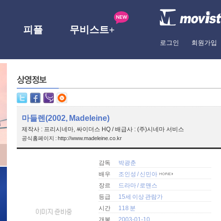
피플
무비스트+
로그인
회원가입
마들렌(2002, Madeleine)
제작사 : 프리시네마, 싸이더스 HQ / 배급사 : (주)시네마 서비스
공식홈페이지 : http://www.madeleine.co.kr
감독
박광춘
배우
조인성
/
신민아
장르
드라마
/
로맨스
등급
15세 이상 관람가
시간
118 분
개봉
2003-01-10