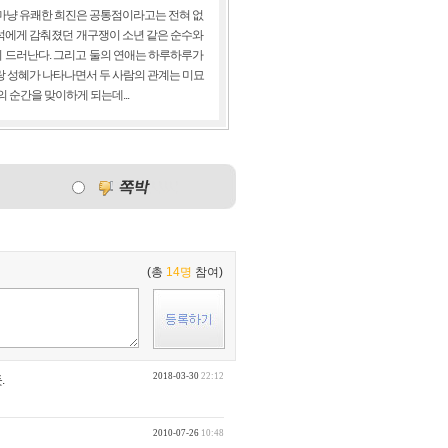
마냥 유쾌한 희진은 공통점이라고는 전혀 없
지석에게 감춰졌던 개구쟁이 소년 같은 순수와
 드러난다. 그리고 둘의 연애는 하루하루가
랑 성혜가 나타나면서 두 사람의 관계는 미묘
 순간을 맞이하게 되는데...
(총
14명
참여)
2018-03-30
22:12
.
2010-07-26
10:48