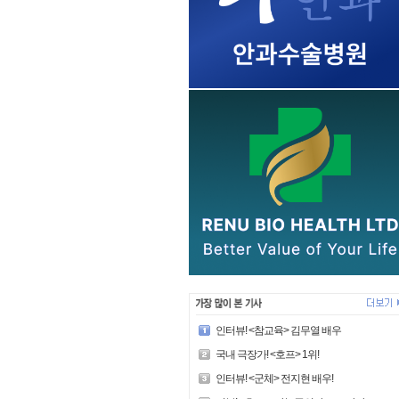
인터뷰! <참교육> 김무열 배우
국내 극장가! <호프> 1위!
인터뷰! <군체> 전지현 배우!