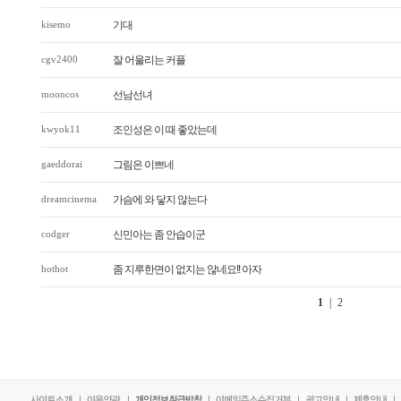
kisemo
기대
cgv2400
잘 어울리는 커플
mooncos
선남선녀
kwyok11
조인성은 이 때 좋았는데
gaeddorai
그림은 이쁘네
dreamcinema
가슴에 와 닿지 않는다
codger
신민아는 좀 안습이군
hothot
좀 지루한면이 없지는 않네요!! 아자
1
|
2