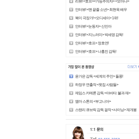
리뷰! <호프><가능주의자> <모아나>
인터뷰! <맨 끝줄 소년> 최현욱 배우
북미 극장가! <오디세이> 1위!
인터뷰! <눈동자> 신민아
인터뷰! <지느러미> 박세영 감독!
인터뷰! <호프> 정호연!
인터뷰! <호프> 나홍진 감독!
윤가은 감독 <세계의 주인> 돌풍!
하정우 연출작 <윗집 사람들>
제임스 카메론 감독 <아바타: 불과 재>
엠마 스톤의 <부고니아>
스탠리 큐브릭 감독 걸작 <샤이닝> 재개봉!