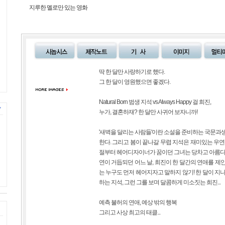
지루한 멜로만 있는 영화
딱 한 달만 사랑하기로 했다.
그 한 달이 영원했으면 좋겠다.
Natural Born 범생 지석 vs Always Happy 걸 희진,
누가, 결혼하재? 한 달만 사귀어 보자니까!
'새벽을 달리는 사람들'이란 소설을 준비하는 국문과
한다. 그리고 봄이 끝나갈 무렵 지석은 재미있는 우연
절부터 헤어디자이너가 꿈이던 그녀는 당차고 아름다운
연이 거듭되던 어느 날, 희진이 한 달간의 연애를 제안
는 누구도 먼저 헤어지자고 말하지 않기! 한 달이 지
하는 지석, 그런 그를 보며 달콤하게 미소짓는 희진...
예측 불허의 연애, 예상 밖의 행복
그리고 사상 최고의 태클...