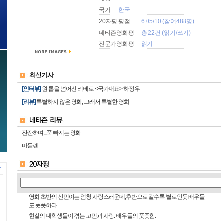
국가
한국
20자평 평점
6.05/10 (참여488명)
네티즌영화평
총 22건 (
읽기
/
쓰기
)
전문가영화평
읽기
[인터뷰]
원 톱을 넘어선 리베로 <국가대표> 하정우
[리뷰]
특별하지 않은 영화, 그래서 특별한 영화
잔잔하며...푹 빠지는 영화
마들렌
영화 초반의 신민아는 엄청 사랑스러운데,후반으로 갈수록 별로인듯.배우들
도 풋풋하다
현실의 대학생들이 겪는 고민과 사랑. 배우들의 풋풋함.