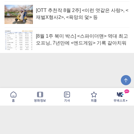
[OTT 추천작 8월 2주] <이런 엿같은 사랑>, <
재벌X형사2>, <욕망의 덫> 등
[8월 1주 북미 박스] <스파이더맨> 역대 최고
오프닝, 7년만에 <엔드게임> 기록 갈아치워
홈
영화정보
기사
피플
무비스트+
이용약관
개인정보취급방침
광고/제휴
PC버전
COPYRIGHT ©THE SHANGRILA ALL RIGHTS RESERVED.