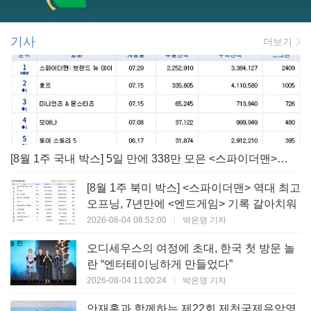
기사
더보기
[8월 1주 국내 박스] 5일 만에 338만 모은 <스파이더맨> 극장가 235% 대반등, <호프>는 400만 돌파
[8월 1주 북미 박스] <스파이더맨> 역대 최고
오프닝, 7년만에 <엔드게임> 기록 갈아치워
2026-08-04 08:52:00
|
박은영 기자
오디세우스의 여정에 초대, 한국 첫 방문 놀
란 “엔터테이닝하게 만들었다”
2026-08-04 11:00:24
|
박은영 기자
안재홍과 함께하는 제22회 제천국제음악영