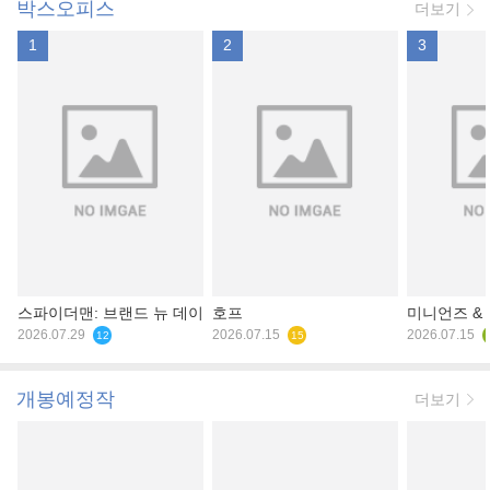
박스오피스
더보기
1
2
3
스파이더맨: 브랜드 뉴 데이
호프
미니언즈 &
2026.07.29
2026.07.15
2026.07.15
12
15
개봉예정작
더보기