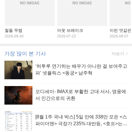
철들 무렵
아웃 브레이크
이런 엿같은
2026-09-30
2026-07-22
2026-08-07
가장 많이 본 기사
더보기
‘허투루 연기하는 배우가 아니란 걸 보여주고
파’ 넷플릭스 <동궁> 남주혁
오디세이- IMAX로 부활한 고대 서사, 영웅에
서 인간으로의 귀환
[8월 1주 국내 박스] 5일 만에 338만 모은 <스
파이더맨> 극장가 235% 대반등, <호프>는
400만 돌파