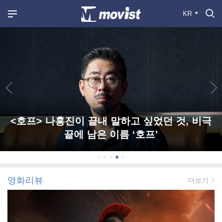
KR
<호프> 나홍진이 끝내 말하고 싶었던 것, 비극
끝에 남은 이름 ‘호프’
영화리뷰
더보기