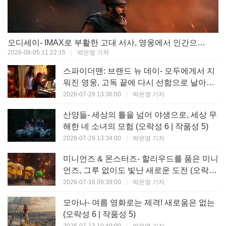
오디세이- IMAX로 부활한 고대 서사, 영웅에서 인간으로의 귀환 (오락성 9 | 작품성 9)
2026-08-05 11:22:15
|
박은영 기자
스파이더맨: 브랜드 뉴 데이- 모두에게서 지
워진 영웅, 고독 끝에 다시 선함으로 날아오
르다 (오락성 8 | 작품성 8)
2026-07-29 13:36:00
|
박은영 기자
산양들- 세상의 틀을 넘어 야생으로, 세상 무
해한 네 소녀의 모험 (오락성 6 | 작품성 5)
2026-07-29 13:34:00
|
박은영 기자
미니언즈 & 몬스터즈- 할리우드를 품은 미니
언즈, 그루 없이도 빛난 새로운 도전 (오락성
7 | 작품성 6)
2026-07-16 09:39:00
|
박은영 기자
모아나- 여름 영화로는 제격! 새로움은 없는
(오락성 6 | 작품성 5)