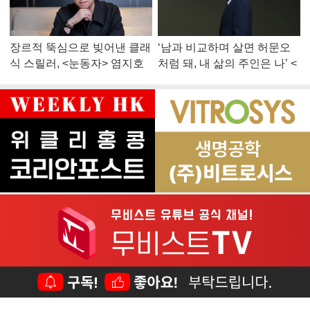
장르적 뚝심으로 빚어낸 클래
‘남과 비교하며 살면 허문오
식 스릴러, <눈동자> 염지호
처럼 돼, 내 삶의 주인은 나’ <
감독
맨 끝줄 소년> 최민식