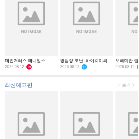
데인저러스 애니멀스
명탐정 코난: 하이웨이의 타
보헤미안 
2026.08.12
천사
2026.08.12
2026.08.12
19
12
최신예고편
더보기