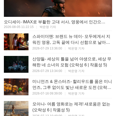
오디세이- IMAX로 부활한 고대 서사, 영웅에서 인간으로의 귀환 (오락성 9 | 작품성 9)
2026-08-05 11:22:15
|
박은영 기자
스파이더맨: 브랜드 뉴 데이- 모두에게서 지
워진 영웅, 고독 끝에 다시 선함으로 날아오
르다 (오락성 8 | 작품성 8)
2026-07-29 13:36:00
|
박은영 기자
산양들- 세상의 틀을 넘어 야생으로, 세상 무
해한 네 소녀의 모험 (오락성 6 | 작품성 5)
2026-07-29 13:34:00
|
박은영 기자
미니언즈 & 몬스터즈- 할리우드를 품은 미니
언즈, 그루 없이도 빛난 새로운 도전 (오락성
7 | 작품성 6)
2026-07-16 09:39:00
|
박은영 기자
모아나- 여름 영화로는 제격! 새로움은 없는
(오락성 6 | 작품성 5)