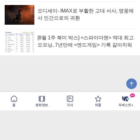
오디세이- IMAX로 부활한 고대 서사, 영웅에
서 인간으로의 귀환
[8월 1주 북미 박스] <스파이더맨> 역대 최고
오프닝, 7년만에 <엔드게임> 기록 갈아치워
홈
영화정보
기사
피플
무비스트+
이용약관
개인정보취급방침
광고/제휴
PC버전
COPYRIGHT ©THE SHANGRILA ALL RIGHTS RESERVED.