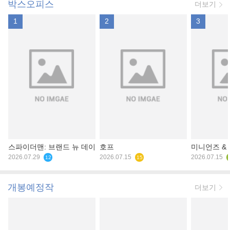
박스오피스
더보기
1
2
3
스파이더맨: 브랜드 뉴 데이
호프
미니언즈 &
2026.07.29
2026.07.15
2026.07.15
12
15
개봉예정작
더보기