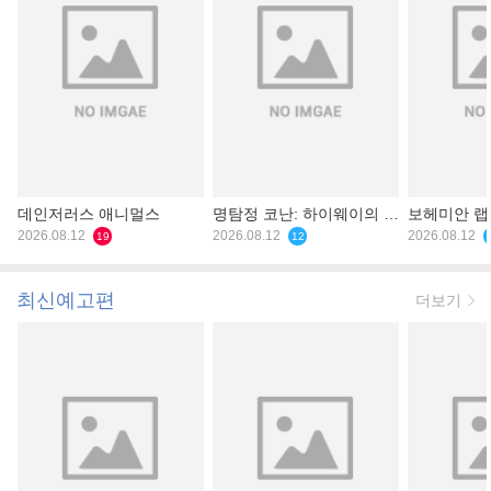
데인저러스 애니멀스
명탐정 코난: 하이웨이의 타
보헤미안 
2026.08.12
천사
2026.08.12
2026.08.12
19
12
최신예고편
더보기