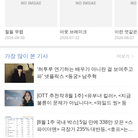
철들 무렵
아웃 브레이크
이런 엿같은
2026-09-30
2026-07-22
2026-08-07
가장 많이 본 기사
더보기
‘허투루 연기하는 배우가 아니란 걸 보여주고
파’ 넷플릭스 <동궁> 남주혁
[OTT 추천작 8월 1주] <유부녀 킬러>, <지금
불륜이 문제가 아닙니다>, <와일드 씽> 등
[8월 1주 국내 박스] 5일 만에 338만 모은 <스
파이더맨> 극장가 235% 대반등, <호프>는
400만 돌파