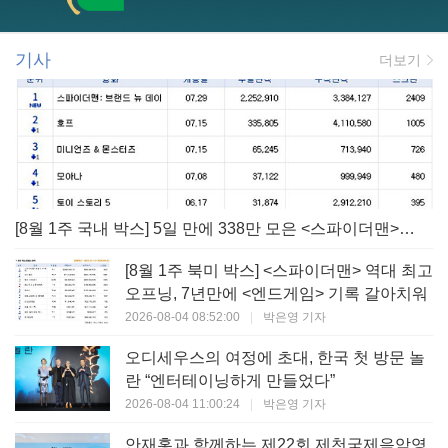
기사
더보기
[8월 1주 국내 박스] 5일 만에 338만 모은 <스파이더맨> 극장가 235% 대반등, <호프>는 400만 돌파
[8월 1주 북미 박스] <스파이더맨> 역대 최고
오프닝, 7년만에 <엔드게임> 기록 갈아치워
2026-08-04 08:52:00
|
박은영 기자
오디세우스의 여정에 초대, 한국 첫 방문 놀
란 “엔터테이닝하게 만들었다”
2026-08-04 11:00:24
|
박은영 기자
안재홍과 함께하는 제22회 제천국제음악영