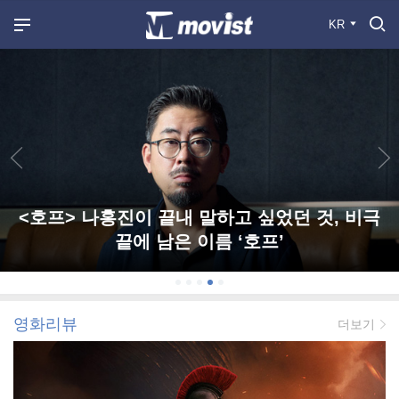
KR
<호프> 나홍진이 끝내 말하고 싶었던 것, 비극
끝에 남은 이름 ‘호프’
영화리뷰
더보기