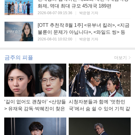
화제, 역대 최대 규모 45개국 189편
2026-08-07 09:15:36
|
박은영 기자
[OTT 추천작 8월 1주] <유부녀 킬러>, <지금
불륜이 문제가 아닙니다>, <와일드 씽> 등
2026-08-01 10:02:00
|
박은영 기자
금주의 피플
더보기
‘길이 없어도 괜찮아’ <산양들
시청자분들과 함께 ‘멋한민
> 유재욱 감독·박혜진이 찾은
국’에서 숨 쉴 수 있어 기적 같
진짜 ‘안식처’
았다, <멋진 신세계> 강현주
작가