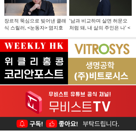
장르적 뚝심으로 빚어낸 클래
‘남과 비교하며 살면 허문오
식 스릴러, <눈동자> 염지호
처럼 돼, 내 삶의 주인은 나’ <
감독
맨 끝줄 소년> 최민식