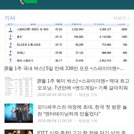
기사
더보기
[8월 1주 국내 박스] 5일 만에 338만 모은 <스파이더맨> 극장가 235% 대반등, <호프>는 400만 돌파
[8월 1주 북미 박스] <스파이더맨> 역대 최고
오프닝, 7년만에 <엔드게임> 기록 갈아치워
2026-08-04 08:52:00
|
박은영 기자
오디세우스의 여정에 초대, 한국 첫 방문 놀
란 “엔터테이닝하게 만들었다”
2026-08-04 11:00:24
|
박은영 기자
[OTT 신작 추천] 고기 한 점에 담긴 삶의 존