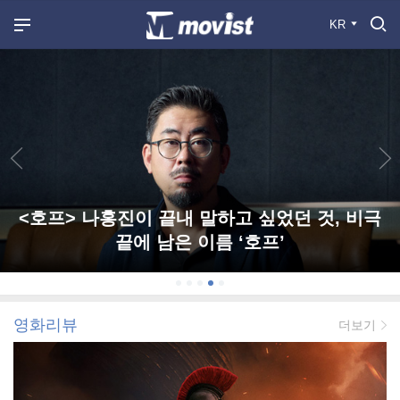
KR
<호프> 나홍진이 끝내 말하고 싶었던 것, 비극
끝에 남은 이름 ‘호프’
영화리뷰
더보기