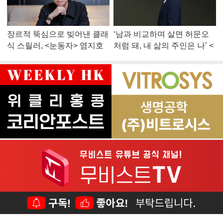
장르적 뚝심으로 빚어낸 클래
‘남과 비교하며 살면 허문오
식 스릴러, <눈동자> 염지호
처럼 돼, 내 삶의 주인은 나’ <
감독
맨 끝줄 소년> 최민식