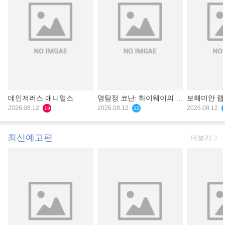
데인저러스 애니멀스
명탐정 코난: 하이웨이의 타
보헤미안 
2026.08.12
천사
2026.08.12
2026.08.12
19
12
최신예고편
더보기