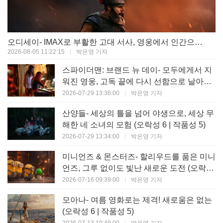
오디세이- IMAX로 부활한 고대 서사, 영웅에서 인간으로의 귀환 (오락성 9 | 작품성 9)
2026-08-05 11:22:15
|
박은영 기자
스파이더맨: 브랜드 뉴 데이- 모두에게서 지
워진 영웅, 고독 끝에 다시 선함으로 날아오
르다 (오락성 8 | 작품성 8)
2026-07-29 13:36:00
|
박은영 기자
산양들- 세상의 틀을 넘어 야생으로, 세상 무
해한 네 소녀의 모험 (오락성 6 | 작품성 5)
2026-07-29 13:34:00
|
박은영 기자
미니언즈 & 몬스터즈- 할리우드를 품은 미니
언즈, 그루 없이도 빛난 새로운 도전 (오락성
7 | 작품성 6)
2026-07-16 09:39:00
|
박은영 기자
모아나- 여름 영화로는 제격! 새로움은 없는
(오락성 6 | 작품성 5)