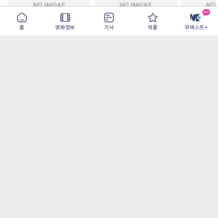
홈
영화정보
기사
피플
무비스트+
주말 축구클럽의 기적
모추어리 어시스턴트
드라큘라: 
2026-08-31
2026-08-28
2026-08-26
가장 많이 본 기사
더보기
‘허투루 연기하는 배우가 아니란 걸 보여주고
파’ 넷플릭스 <동궁> 남주혁
[OTT 추천작 8월 1주] <유부녀 킬러>, <지금
불륜이 문제가 아닙니다>, <와일드 씽> 등
[8월 1주 국내 박스] 5일 만에 338만 모은 <스
파이더맨> 극장가 235% 대반등, <호프>는
400만 돌파