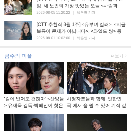
엄, 세 노인의 가장 맛있는 오늘 <사람과 고
기>
2026-08-05 11:20:22
|
박은영 기자
[OTT 추천작 8월 1주] <유부녀 킬러>, <지금
불륜이 문제가 아닙니다>, <와일드 씽> 등
2026-08-01 10:02:00
|
박은영 기자
금주의 피플
더보기
‘길이 없어도 괜찮아’ <산양들
시청자분들과 함께 ‘멋한민
> 유재욱 감독·박혜진이 찾은
국’에서 숨 쉴 수 있어 기적 같
진짜 ‘안식처’
았다, <멋진 신세계> 강현주
작가