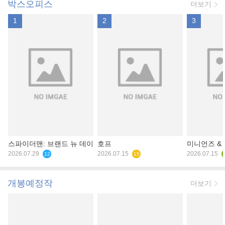
박스오피스
더보기
1
2
3
스파이더맨: 브랜드 뉴 데이
호프
미니언즈 &
2026.07.29
2026.07.15
2026.07.15
12
15
개봉예정작
더보기