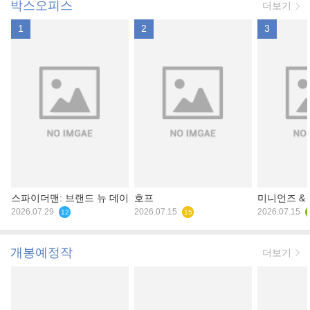
박스오피스
더보기
1
2
3
스파이더맨: 브랜드 뉴 데이
호프
미니언즈 &
2026.07.29
2026.07.15
2026.07.15
12
15
개봉예정작
더보기