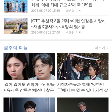
화제, 역대 최대 규모 45개국 189편
2026-08-07 09:15:36
|
박은영 기자
[OTT 추천작 8월 2주] <이런 엿같은 사랑>,
<재벌X형사2>, <욕망의 덫> 등
2026-08-08 13:27:00
|
박은영 기자
금주의 피플
더보기
‘길이 없어도 괜찮아’ <산양들
시청자분들과 함께 ‘멋한민
> 유재욱 감독·박혜진이 찾은
국’에서 숨 쉴 수 있어 기적 같
진짜 ‘안식처’
았다, <멋진 신세계> 강현주
작가