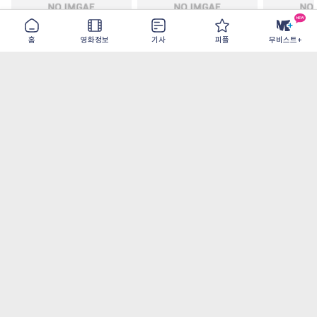
홈
영화정보
기사
피플
무비스트+
철들 무렵
아웃 브레이크
이런 엿같은
2026-09-30
2026-07-22
2026-08-07
가장 많이 본 기사
더보기
‘허투루 연기하는 배우가 아니란 걸 보여주고
파’ 넷플릭스 <동궁> 남주혁
오디세이- IMAX로 부활한 고대 서사, 영웅에
서 인간으로의 귀환
[8월 1주 국내 박스] 5일 만에 338만 모은 <스
파이더맨> 극장가 235% 대반등, <호프>는
400만 돌파