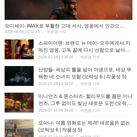
오디세이- IMAX로 부활한 고대 서사, 영웅에서 인간으로의 귀환 (오락성 9 | 작품성 9)
2026-08-05 11:22:15
|
박은영 기자
스파이더맨: 브랜드 뉴 데이- 모두에게서 지
워진 영웅, 고독 끝에 다시 선함으로 날아오
르다 (오락성 8 | 작품성 8)
2026-07-29 13:36:00
|
박은영 기자
산양들- 세상의 틀을 넘어 야생으로, 세상 무
해한 네 소녀의 모험 (오락성 6 | 작품성 5)
2026-07-29 13:34:00
|
박은영 기자
미니언즈 & 몬스터즈- 할리우드를 품은 미니
언즈, 그루 없이도 빛난 새로운 도전 (오락성
7 | 작품성 6)
2026-07-16 09:39:00
|
박은영 기자
모아나- 여름 영화로는 제격! 새로움은 없는
(오락성 6 | 작품성 5)