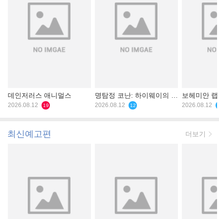
데인저러스 애니멀스
명탐정 코난: 하이웨이의 타
보헤미안 
2026.08.12
천사
2026.08.12
2026.08.12
19
12
최신예고편
더보기