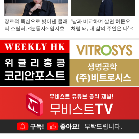
장르적 뚝심으로 빚어낸 클래
‘남과 비교하며 살면 허문오
식 스릴러, <눈동자> 염지호
처럼 돼, 내 삶의 주인은 나’ <
감독
맨 끝줄 소년> 최민식