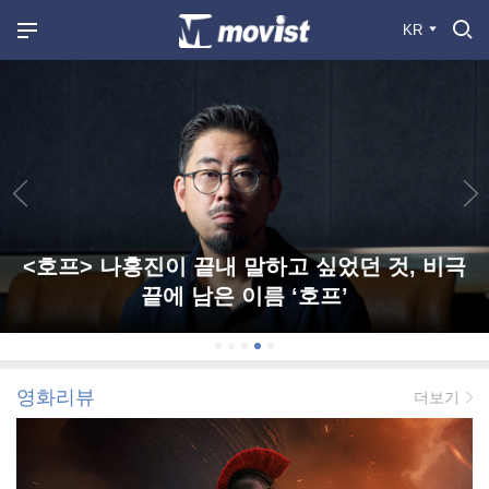
KR
<호프> 나홍진이 끝내 말하고 싶었던 것, 비극
끝에 남은 이름 ‘호프’
영화리뷰
더보기