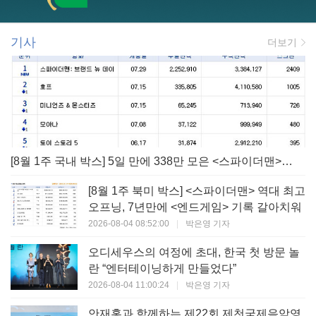
기사
더보기
[8월 1주 국내 박스] 5일 만에 338만 모은 <스파이더맨> 극장가 235% 대반등, <호프>는 400만 돌파
[8월 1주 북미 박스] <스파이더맨> 역대 최고
오프닝, 7년만에 <엔드게임> 기록 갈아치워
2026-08-04 08:52:00
|
박은영 기자
오디세우스의 여정에 초대, 한국 첫 방문 놀
란 “엔터테이닝하게 만들었다”
2026-08-04 11:00:24
|
박은영 기자
안재홍과 함께하는 제22회 제천국제음악영