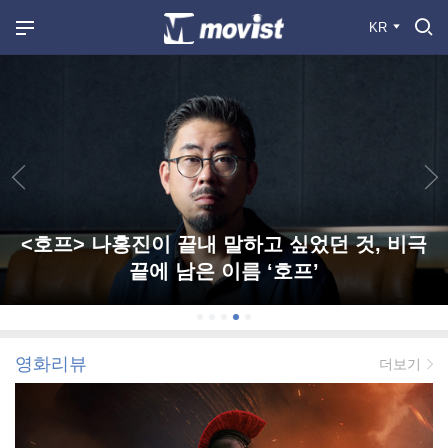
KR
<호프> 나홍진이 끝내 말하고 싶었던 것, 비극
끝에 남은 이름 ‘호프’
영화리뷰
더보기