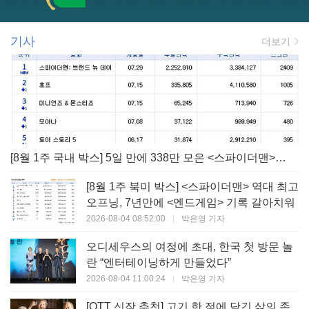
기사
더보기
[8월 1주 국내 박스] 5일 만에 338만 모은 <스파이더맨> 극장가 235% 대반등, <호프>는 400만 돌파
[8월 1주 북미 박스] <스파이더맨> 역대 최고
오프닝, 7년만에 <엔드게임> 기록 갈아치워
2026-08-04 08:52:00
|
박은영 기자
오디세우스의 여정에 초대, 한국 첫 방문 놀
란 “엔터테이닝하게 만들었다”
2026-08-04 11:00:24
|
박은영 기자
[OTT 신작 추천] 고기 한 점에 담긴 삶의 존