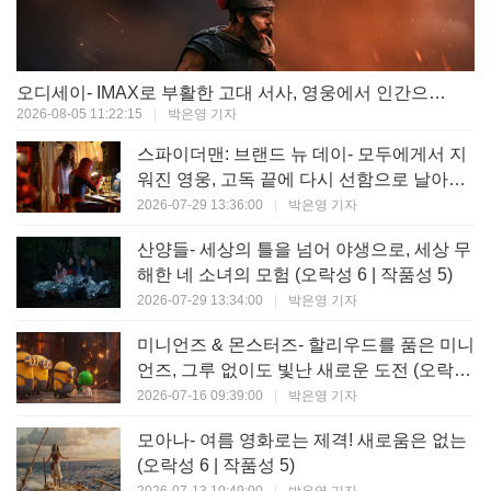
오디세이- IMAX로 부활한 고대 서사, 영웅에서 인간으로의 귀환 (오락성 9 | 작품성 9)
2026-08-05 11:22:15
|
박은영 기자
스파이더맨: 브랜드 뉴 데이- 모두에게서 지
워진 영웅, 고독 끝에 다시 선함으로 날아오
르다 (오락성 8 | 작품성 8)
2026-07-29 13:36:00
|
박은영 기자
산양들- 세상의 틀을 넘어 야생으로, 세상 무
해한 네 소녀의 모험 (오락성 6 | 작품성 5)
2026-07-29 13:34:00
|
박은영 기자
미니언즈 & 몬스터즈- 할리우드를 품은 미니
언즈, 그루 없이도 빛난 새로운 도전 (오락성
7 | 작품성 6)
2026-07-16 09:39:00
|
박은영 기자
모아나- 여름 영화로는 제격! 새로움은 없는
(오락성 6 | 작품성 5)