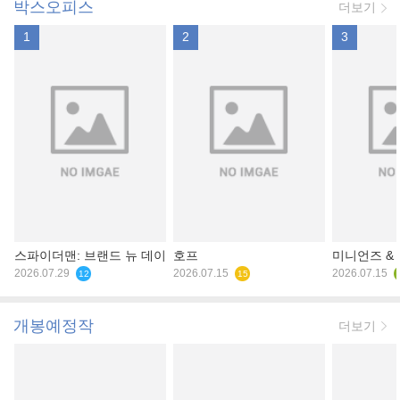
박스오피스
더보기
1
2
3
스파이더맨: 브랜드 뉴 데이
호프
미니언즈 &
2026.07.29
2026.07.15
2026.07.15
12
15
개봉예정작
더보기