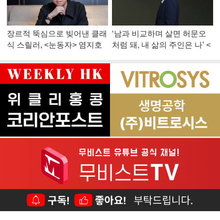
장르적 뚝심으로 빚어낸 클래
‘남과 비교하며 살면 허문오
식 스릴러, <눈동자> 염지호
처럼 돼, 내 삶의 주인은 나’ <
감독
맨 끝줄 소년> 최민식