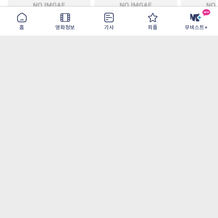
홈
영화정보
기사
피플
무비스트+
모추어리 어시스턴트
드라큘라: 러브 테일
드로스테 저
2026-08-28
2026-08-26
2026-08-19
가장 많이 본 기사
더보기
‘허투루 연기하는 배우가 아니란 걸 보여주고
파’ 넷플릭스 <동궁> 남주혁
[OTT 추천작 8월 1주] <유부녀 킬러>, <지금
불륜이 문제가 아닙니다>, <와일드 씽> 등
[8월 1주 국내 박스] 5일 만에 338만 모은 <스
파이더맨> 극장가 235% 대반등, <호프>는
400만 돌파