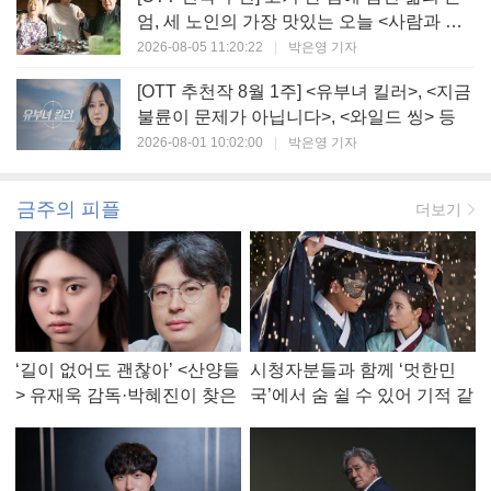
엄, 세 노인의 가장 맛있는 오늘 <사람과 고
기>
2026-08-05 11:20:22
|
박은영 기자
[OTT 추천작 8월 1주] <유부녀 킬러>, <지금
불륜이 문제가 아닙니다>, <와일드 씽> 등
2026-08-01 10:02:00
|
박은영 기자
금주의 피플
더보기
‘길이 없어도 괜찮아’ <산양들
시청자분들과 함께 ‘멋한민
> 유재욱 감독·박혜진이 찾은
국’에서 숨 쉴 수 있어 기적 같
진짜 ‘안식처’
았다, <멋진 신세계> 강현주
작가