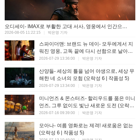
오디세이- IMAX로 부활한 고대 서사, 영웅에서 인간으로의 귀환 (오락성 9 | 작품성 9)
2026-08-05 11:22:15
|
박은영 기자
스파이더맨: 브랜드 뉴 데이- 모두에게서 지
워진 영웅, 고독 끝에 다시 선함으로 날아오
르다 (오락성 8 | 작품성 8)
2026-07-29 13:36:00
|
박은영 기자
산양들- 세상의 틀을 넘어 야생으로, 세상 무
해한 네 소녀의 모험 (오락성 6 | 작품성 5)
2026-07-29 13:34:00
|
박은영 기자
미니언즈 & 몬스터즈- 할리우드를 품은 미니
언즈, 그루 없이도 빛난 새로운 도전 (오락성
7 | 작품성 6)
2026-07-16 09:39:00
|
박은영 기자
모아나- 여름 영화로는 제격! 새로움은 없는
(오락성 6 | 작품성 5)