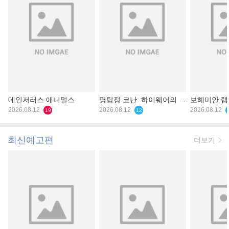
데인저러스 애니멀스
명탐정 코난: 하이웨이의 타
보헤미안 
2026.08.12
천사
2026.08.12
2026.08.12
19
12
최신예고편
더보기