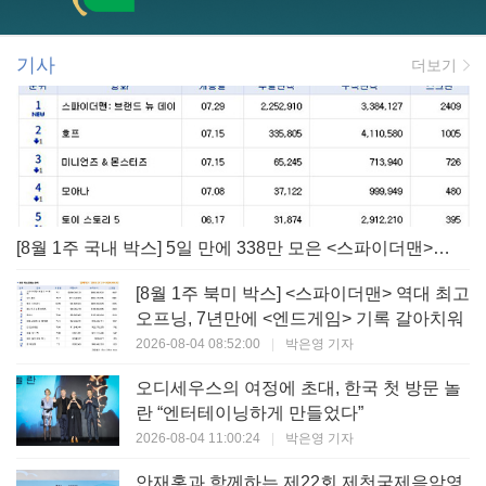
기사
더보기
[8월 1주 국내 박스] 5일 만에 338만 모은 <스파이더맨> 극장가 235% 대반등, <호프>는 400만 돌파
[8월 1주 북미 박스] <스파이더맨> 역대 최고
오프닝, 7년만에 <엔드게임> 기록 갈아치워
2026-08-04 08:52:00
|
박은영 기자
오디세우스의 여정에 초대, 한국 첫 방문 놀
란 “엔터테이닝하게 만들었다”
2026-08-04 11:00:24
|
박은영 기자
안재홍과 함께하는 제22회 제천국제음악영