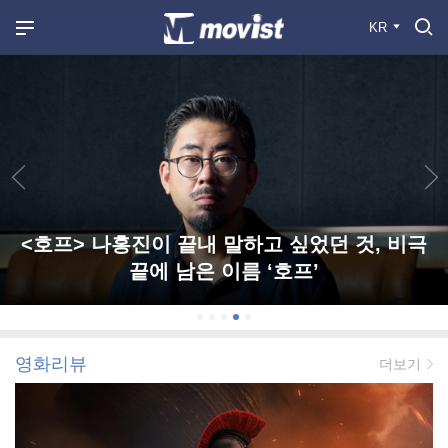
KR
<호프> 나홍진이 끝내 말하고 싶었던 것, 비극
끝에 남은 이름 ‘호프’
영화리뷰
더보기