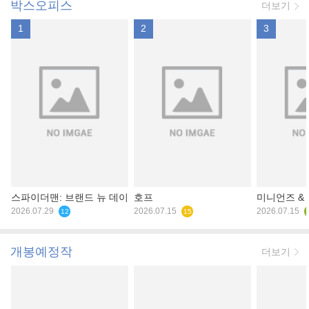
박스오피스
더보기
1
2
3
스파이더맨: 브랜드 뉴 데이
호프
미니언즈 &
2026.07.29
2026.07.15
2026.07.15
12
15
개봉예정작
더보기