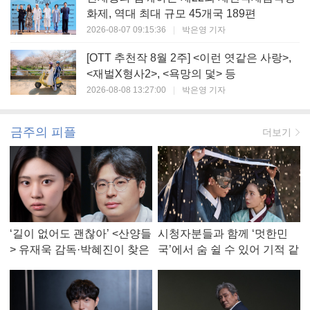
화제, 역대 최대 규모 45개국 189편
2026-08-07 09:15:36
|
박은영 기자
[OTT 추천작 8월 2주] <이런 엿같은 사랑>,
<재벌X형사2>, <욕망의 덫> 등
2026-08-08 13:27:00
|
박은영 기자
금주의 피플
더보기
‘길이 없어도 괜찮아’ <산양들
시청자분들과 함께 ‘멋한민
> 유재욱 감독·박혜진이 찾은
국’에서 숨 쉴 수 있어 기적 같
진짜 ‘안식처’
았다, <멋진 신세계> 강현주
작가