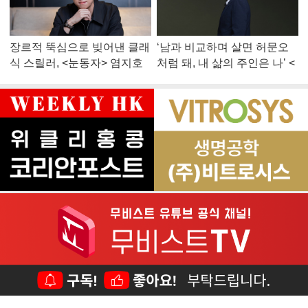
장르적 뚝심으로 빚어낸 클래
‘남과 비교하며 살면 허문오
식 스릴러, <눈동자> 염지호
처럼 돼, 내 삶의 주인은 나’ <
감독
맨 끝줄 소년> 최민식