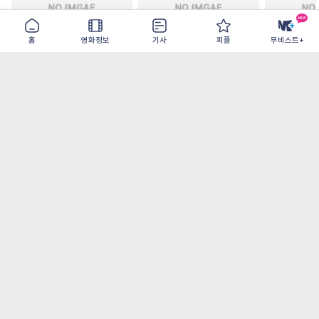
홈
영화정보
기사
피플
무비스트+
철들 무렵
아웃 브레이크
이런 엿같은
2026-09-30
2026-07-22
2026-08-07
가장 많이 본 기사
더보기
‘허투루 연기하는 배우가 아니란 걸 보여주고
파’ 넷플릭스 <동궁> 남주혁
오디세이- IMAX로 부활한 고대 서사, 영웅에
서 인간으로의 귀환
[8월 1주 국내 박스] 5일 만에 338만 모은 <스
파이더맨> 극장가 235% 대반등, <호프>는
400만 돌파