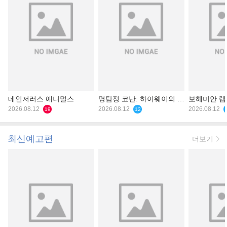
데인저러스 애니멀스
명탐정 코난: 하이웨이의 타
보헤미안 
2026.08.12
천사
2026.08.12
2026.08.12
19
12
최신예고편
더보기