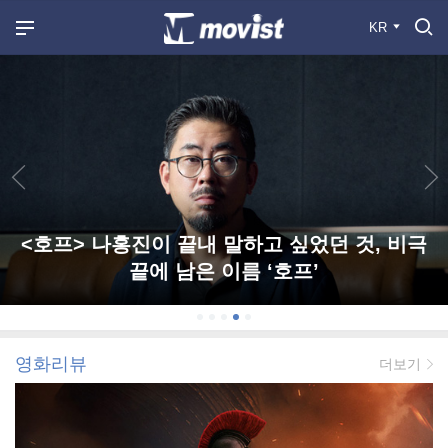
KR
<호프> 나홍진이 끝내 말하고 싶었던 것, 비극
끝에 남은 이름 ‘호프’
영화리뷰
더보기