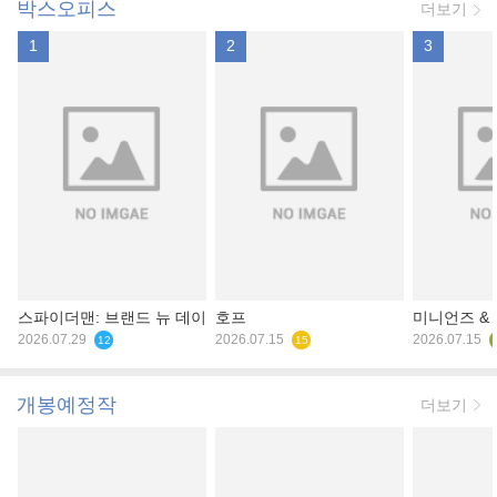
박스오피스
더보기
1
2
3
스파이더맨: 브랜드 뉴 데이
호프
미니언즈 &
2026.07.29
2026.07.15
2026.07.15
12
15
개봉예정작
더보기