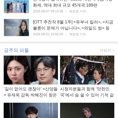
화제, 역대 최대 규모 45개국 189편
2026-08-07 09:15:36
|
박은영 기자
[OTT 추천작 8월 1주] <유부녀 킬러>, <지금
불륜이 문제가 아닙니다>, <와일드 씽> 등
2026-08-01 10:02:00
|
박은영 기자
금주의 피플
더보기
‘길이 없어도 괜찮아’ <산양들
시청자분들과 함께 ‘멋한민
> 유재욱 감독·박혜진이 찾은
국’에서 숨 쉴 수 있어 기적 같
진짜 ‘안식처’
았다, <멋진 신세계> 강현주
작가