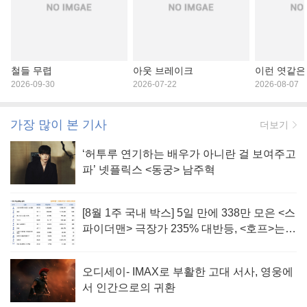
철들 무렵
아웃 브레이크
이런 엿같은
2026-09-30
2026-07-22
2026-08-07
가장 많이 본 기사
더보기
‘허투루 연기하는 배우가 아니란 걸 보여주고
파’ 넷플릭스 <동궁> 남주혁
[8월 1주 국내 박스] 5일 만에 338만 모은 <스
파이더맨> 극장가 235% 대반등, <호프>는
400만 돌파
오디세이- IMAX로 부활한 고대 서사, 영웅에
서 인간으로의 귀환