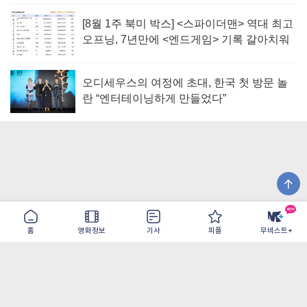
[8월 1주 북미 박스] <스파이더맨> 역대 최고
오프닝, 7년만에 <엔드게임> 기록 갈아치워
오디세우스의 여정에 초대, 한국 첫 방문 놀
란 “엔터테이닝하게 만들었다”
홈
영화정보
기사
피플
무비스트+
이용약관
개인정보취급방침
광고/제휴
PC버전
COPYRIGHT ©THE SHANGRILA ALL RIGHTS RESERVED.