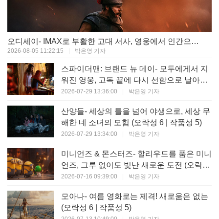
오디세이- IMAX로 부활한 고대 서사, 영웅에서 인간으로의 귀환 (오락성 9 | 작품성 9)
2026-08-05 11:22:15
|
박은영 기자
스파이더맨: 브랜드 뉴 데이- 모두에게서 지
워진 영웅, 고독 끝에 다시 선함으로 날아오
르다 (오락성 8 | 작품성 8)
2026-07-29 13:36:00
|
박은영 기자
산양들- 세상의 틀을 넘어 야생으로, 세상 무
해한 네 소녀의 모험 (오락성 6 | 작품성 5)
2026-07-29 13:34:00
|
박은영 기자
미니언즈 & 몬스터즈- 할리우드를 품은 미니
언즈, 그루 없이도 빛난 새로운 도전 (오락성
7 | 작품성 6)
2026-07-16 09:39:00
|
박은영 기자
모아나- 여름 영화로는 제격! 새로움은 없는
(오락성 6 | 작품성 5)