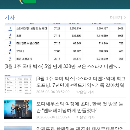
기사
더보기
[8월 1주 국내 박스] 5일 만에 338만 모은 <스파이더맨> 극장가 235% 대반등, <호프>는 400만 돌파
[8월 1주 북미 박스] <스파이더맨> 역대 최고
오프닝, 7년만에 <엔드게임> 기록 갈아치워
2026-08-04 08:52:00
|
박은영 기자
오디세우스의 여정에 초대, 한국 첫 방문 놀
란 “엔터테이닝하게 만들었다”
2026-08-04 11:00:24
|
박은영 기자
안재홍과 함께하는 제22회 제천국제음악영