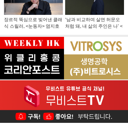
장르적 뚝심으로 빚어낸 클래
‘남과 비교하며 살면 허문오
식 스릴러, <눈동자> 염지호
처럼 돼, 내 삶의 주인은 나’ <
감독
맨 끝줄 소년> 최민식