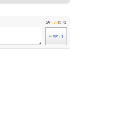
(총
0명
참여)