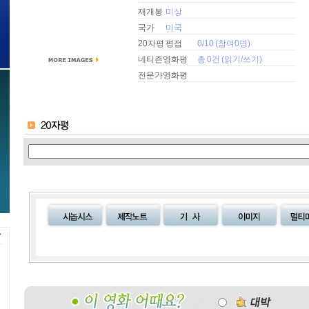
재개봉
미상
국가
미국
20자평 평점
0/10 (참여0명)
네티즌영화평
총 0건 (
읽기
/
쓰기
)
전문가영화평