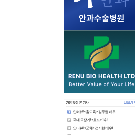
인터뷰! <참교육> 김무열 배우
국내 극장가! <호프> 1위!
인터뷰! <군체> 전지현 배우!