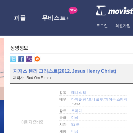
피플
무비스트+
로그인
회원가입
지저스 헨리 크리스트(2012, Jesus Henry Christ)
제작사 : Red Om Films /
감독
데니스 리
배우
마이클 쉰
/
토니 콜렛
/
제이슨 스페백
장르
코미디
등급
미상
시간
92 분
개봉
미상