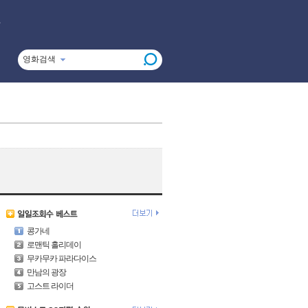
영화검색
콩가네
로맨틱 홀리데이
무카무카 파라다이스
만남의 광장
고스트 라이더