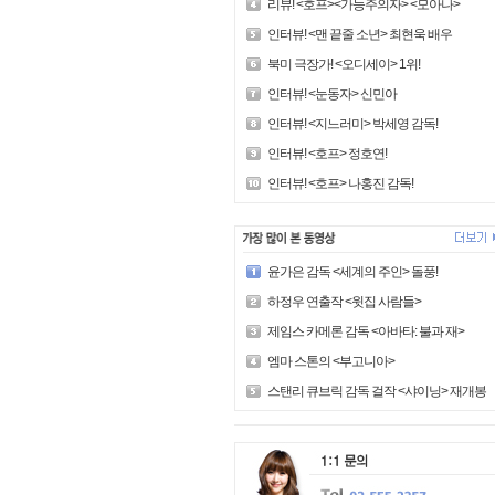
리뷰! <호프><가능주의자> <모아나>
인터뷰! <맨 끝줄 소년> 최현욱 배우
북미 극장가! <오디세이> 1위!
인터뷰! <눈동자> 신민아
인터뷰! <지느러미> 박세영 감독!
인터뷰! <호프> 정호연!
인터뷰! <호프> 나홍진 감독!
윤가은 감독 <세계의 주인> 돌풍!
하정우 연출작 <윗집 사람들>
제임스 카메론 감독 <아바타: 불과 재>
엠마 스톤의 <부고니아>
스탠리 큐브릭 감독 걸작 <샤이닝> 재개봉!