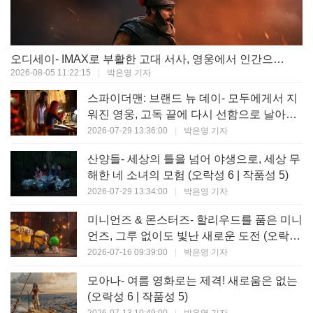
오디세이- IMAX로 부활한 고대 서사, 영웅에서 인간으로의 귀환 (오락성 9 | 작품성 9)
2026-08-05 11:22:15
|
박은영 기자
스파이더맨: 브랜드 뉴 데이- 모두에게서 지
워진 영웅, 고독 끝에 다시 선함으로 날아오
르다 (오락성 8 | 작품성 8)
2026-07-29 13:36:00
|
박은영 기자
산양들- 세상의 틀을 넘어 야생으로, 세상 무
해한 네 소녀의 모험 (오락성 6 | 작품성 5)
2026-07-29 13:34:00
|
박은영 기자
미니언즈 & 몬스터즈- 할리우드를 품은 미니
언즈, 그루 없이도 빛난 새로운 도전 (오락성
7 | 작품성 6)
2026-07-16 09:39:00
|
박은영 기자
모아나- 여름 영화로는 제격! 새로움은 없는
(오락성 6 | 작품성 5)