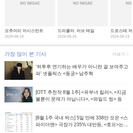
모추어리 어시스턴트
드라큘라: 러브 테일
드로스테 저
2026-08-28
2026-08-26
2026-08-19
가장 많이 본 기사
더보기
‘허투루 연기하는 배우가 아니란 걸 보여주고
파’ 넷플릭스 <동궁> 남주혁
[OTT 추천작 8월 1주] <유부녀 킬러>, <지금
불륜이 문제가 아닙니다>, <와일드 씽> 등
[8월 1주 국내 박스] 5일 만에 338만 모은 <스
파이더맨> 극장가 235% 대반등, <호프>는
400만 돌파