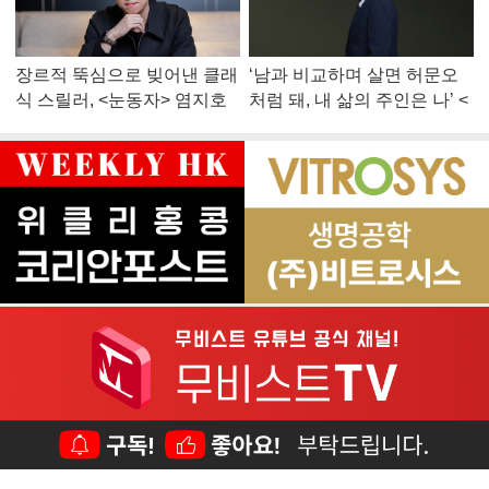
장르적 뚝심으로 빚어낸 클래
‘남과 비교하며 살면 허문오
식 스릴러, <눈동자> 염지호
처럼 돼, 내 삶의 주인은 나’ <
감독
맨 끝줄 소년> 최민식