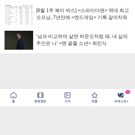
[8월 1주 북미 박스] <스파이더맨> 역대 최고
오프닝, 7년만에 <엔드게임> 기록 갈아치워
‘남과 비교하며 살면 허문오처럼 돼, 내 삶의
주인은 나’ <맨 끝줄 소년> 최민식
홈
영화정보
기사
피플
무비스트+
이용약관
개인정보취급방침
광고/제휴
PC버전
COPYRIGHT ©THE SHANGRILA ALL RIGHTS RESERVED.