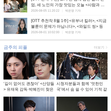
엄, 세 노인의 가장 맛있는 오늘 <사람과 고
기>
2026-08-05 11:20:22
|
박은영 기자
[OTT 추천작 8월 1주] <유부녀 킬러>, <지금
불륜이 문제가 아닙니다>, <와일드 씽> 등
2026-08-01 10:02:00
|
박은영 기자
금주의 피플
더보기
‘길이 없어도 괜찮아’ <산양들
시청자분들과 함께 ‘멋한민
> 유재욱 감독·박혜진이 찾은
국’에서 숨 쉴 수 있어 기적 같
진짜 ‘안식처’
았다, <멋진 신세계> 강현주
작가