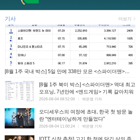
기사
더보기
[8월 1주 국내 박스] 5일 만에 338만 모은 <스파이더맨> 극장가 235% 대반등, <호프>는 400만 돌파
[8월 1주 북미 박스] <스파이더맨> 역대 최고
오프닝, 7년만에 <엔드게임> 기록 갈아치워
2026-08-04 08:52:00
|
박은영 기자
오디세우스의 여정에 초대, 한국 첫 방문 놀
란 “엔터테이닝하게 만들었다”
2026-08-04 11:00:24
|
박은영 기자
[OTT 신작 추천] 고기 한 점에 담긴 삶의 존