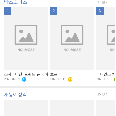
박스오피스
더보기
1
2
3
스파이더맨: 브랜드 뉴 데이
호프
미니언즈 &
2026.07.29
2026.07.15
2026.07.15
12
15
개봉예정작
더보기