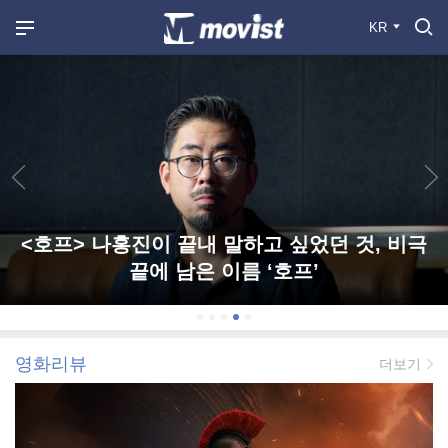
KR
<호프> 나홍진이 끝내 말하고 싶었던 것, 비극
끝에 남은 이름 ‘호프’
영화리뷰
더보기