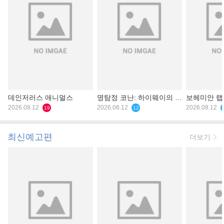
데인저러스 애니멀스
명탐정 코난: 하이웨이의 타
보헤미안 
2026.08.12
천사
2026.08.12
2026.08.12
19
12
최신예고편
더보기