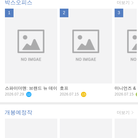
박스오피스
더보기
1
2
3
스파이더맨: 브랜드 뉴 데이
호프
미니언즈 &
2026.07.29
2026.07.15
2026.07.15
12
15
개봉예정작
더보기