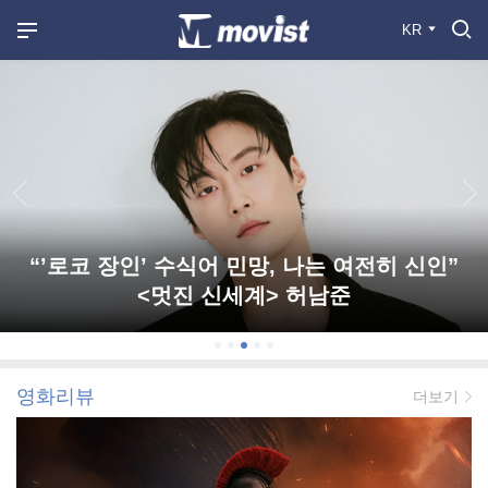
KR
“’로코 장인’ 수식어 민망, 나는 여전히 신인”
<멋진 신세계> 허남준
영화리뷰
더보기