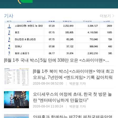
기사
더보기
[8월 1주 국내 박스] 5일 만에 338만 모은 <스파이더맨> 극장가 235% 대반등, <호프>는 400만 돌파
[8월 1주 북미 박스] <스파이더맨> 역대 최고
오프닝, 7년만에 <엔드게임> 기록 갈아치워
2026-08-04 08:52:00
|
박은영 기자
오디세우스의 여정에 초대, 한국 첫 방문 놀
란 “엔터테이닝하게 만들었다”
2026-08-04 11:00:24
|
박은영 기자
안재홍과 함께하는 제22회 제천국제음악영