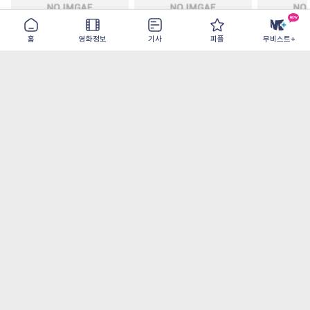
홈
영화정보
기사
피플
무비스트+
철들 무렵
아웃 브레이크
이런 엿같은
2026-09-30
2026-07-22
2026-08-07
가장 많이 본 기사
더보기
‘허투루 연기하는 배우가 아니란 걸 보여주고
파’ 넷플릭스 <동궁> 남주혁
[8월 1주 국내 박스] 5일 만에 338만 모은 <스
파이더맨> 극장가 235% 대반등, <호프>는
400만 돌파
오디세이- IMAX로 부활한 고대 서사, 영웅에
서 인간으로의 귀환