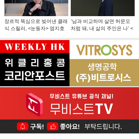
장르적 뚝심으로 빚어낸 클래
‘남과 비교하며 살면 허문오
식 스릴러, <눈동자> 염지호
처럼 돼, 내 삶의 주인은 나’ <
감독
맨 끝줄 소년> 최민식