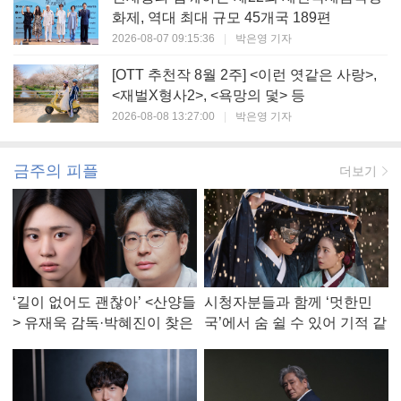
화제, 역대 최대 규모 45개국 189편
2026-08-07 09:15:36
|
박은영 기자
[OTT 추천작 8월 2주] <이런 엿같은 사랑>,
<재벌X형사2>, <욕망의 덫> 등
2026-08-08 13:27:00
|
박은영 기자
금주의 피플
더보기
‘길이 없어도 괜찮아’ <산양들
시청자분들과 함께 ‘멋한민
> 유재욱 감독·박혜진이 찾은
국’에서 숨 쉴 수 있어 기적 같
진짜 ‘안식처’
았다, <멋진 신세계> 강현주
작가