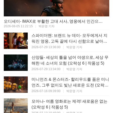
오디세이- IMAX로 부활한 고대 서사, 영웅에서 인간으로의 귀환 (오락성 9 | 작품성 9)
2026-08-05 11:22:15
|
박은영 기자
스파이더맨: 브랜드 뉴 데이- 모두에게서 지
워진 영웅, 고독 끝에 다시 선함으로 날아오
르다 (오락성 8 | 작품성 8)
2026-07-29 13:36:00
|
박은영 기자
산양들- 세상의 틀을 넘어 야생으로, 세상 무
해한 네 소녀의 모험 (오락성 6 | 작품성 5)
2026-07-29 13:34:00
|
박은영 기자
미니언즈 & 몬스터즈- 할리우드를 품은 미니
언즈, 그루 없이도 빛난 새로운 도전 (오락성
7 | 작품성 6)
2026-07-16 09:39:00
|
박은영 기자
모아나- 여름 영화로는 제격! 새로움은 없는
(오락성 6 | 작품성 5)