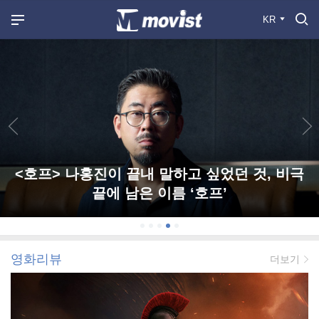
KR
<호프> 나홍진이 끝내 말하고 싶었던 것, 비극
끝에 남은 이름 ‘호프’
영화리뷰
더보기