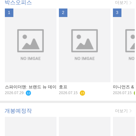
박스오피스
더보기
1
2
3
스파이더맨: 브랜드 뉴 데이
호프
미니언즈 &
2026.07.29
2026.07.15
2026.07.15
12
15
개봉예정작
더보기