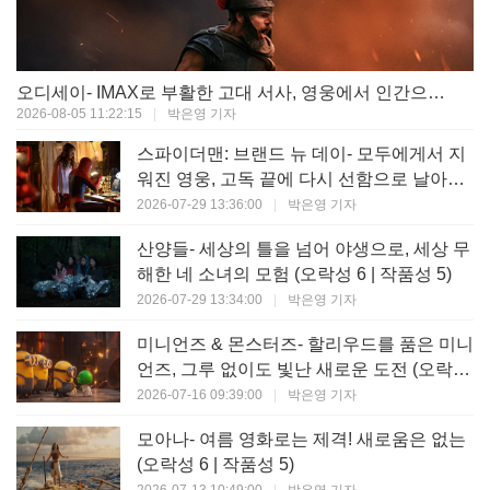
오디세이- IMAX로 부활한 고대 서사, 영웅에서 인간으로의 귀환 (오락성 9 | 작품성 9)
2026-08-05 11:22:15
|
박은영 기자
스파이더맨: 브랜드 뉴 데이- 모두에게서 지
워진 영웅, 고독 끝에 다시 선함으로 날아오
르다 (오락성 8 | 작품성 8)
2026-07-29 13:36:00
|
박은영 기자
산양들- 세상의 틀을 넘어 야생으로, 세상 무
해한 네 소녀의 모험 (오락성 6 | 작품성 5)
2026-07-29 13:34:00
|
박은영 기자
미니언즈 & 몬스터즈- 할리우드를 품은 미니
언즈, 그루 없이도 빛난 새로운 도전 (오락성
7 | 작품성 6)
2026-07-16 09:39:00
|
박은영 기자
모아나- 여름 영화로는 제격! 새로움은 없는
(오락성 6 | 작품성 5)