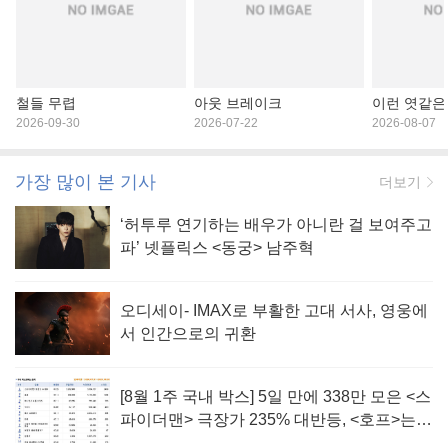
철들 무렵
아웃 브레이크
이런 엿같은
2026-09-30
2026-07-22
2026-08-07
가장 많이 본 기사
더보기
‘허투루 연기하는 배우가 아니란 걸 보여주고
파’ 넷플릭스 <동궁> 남주혁
오디세이- IMAX로 부활한 고대 서사, 영웅에
서 인간으로의 귀환
[8월 1주 국내 박스] 5일 만에 338만 모은 <스
파이더맨> 극장가 235% 대반등, <호프>는
400만 돌파