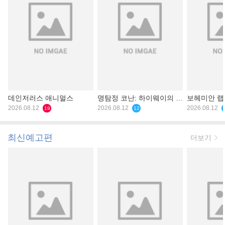
데인저러스 애니멀스
명탐정 코난: 하이웨이의 타
보헤미안 
2026.08.12
천사
2026.08.12
2026.08.12
19
12
최신예고편
더보기