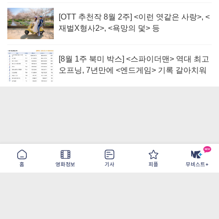
[OTT 추천작 8월 2주] <이런 엿같은 사랑>, <
재벌X형사2>, <욕망의 덫> 등
[8월 1주 북미 박스] <스파이더맨> 역대 최고
오프닝, 7년만에 <엔드게임> 기록 갈아치워
홈
영화정보
기사
피플
무비스트+
이용약관
개인정보취급방침
광고/제휴
PC버전
COPYRIGHT ©THE SHANGRILA ALL RIGHTS RESERVED.