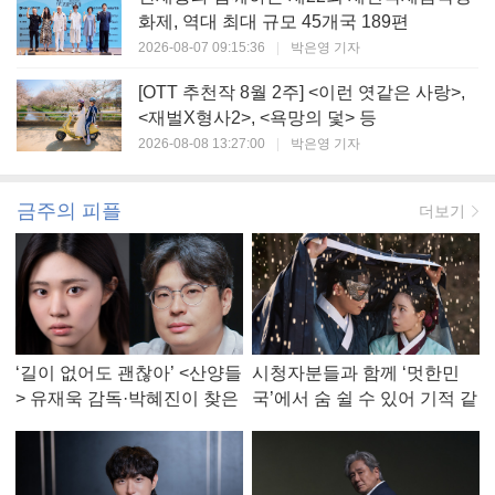
화제, 역대 최대 규모 45개국 189편
2026-08-07 09:15:36
|
박은영 기자
[OTT 추천작 8월 2주] <이런 엿같은 사랑>,
<재벌X형사2>, <욕망의 덫> 등
2026-08-08 13:27:00
|
박은영 기자
금주의 피플
더보기
‘길이 없어도 괜찮아’ <산양들
시청자분들과 함께 ‘멋한민
> 유재욱 감독·박혜진이 찾은
국’에서 숨 쉴 수 있어 기적 같
진짜 ‘안식처’
았다, <멋진 신세계> 강현주
작가