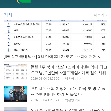
기사
더보기
[8월 1주 국내 박스] 5일 만에 338만 모은 <스파이더맨> 극장가 235% 대반등, <호프>는 400만 돌파
[8월 1주 북미 박스] <스파이더맨> 역대 최고
오프닝, 7년만에 <엔드게임> 기록 갈아치워
2026-08-04 08:52:00
|
박은영 기자
오디세우스의 여정에 초대, 한국 첫 방문 놀
란 “엔터테이닝하게 만들었다”
2026-08-04 11:00:24
|
박은영 기자
안재홍과 함께하는 제22회 제천국제음악영