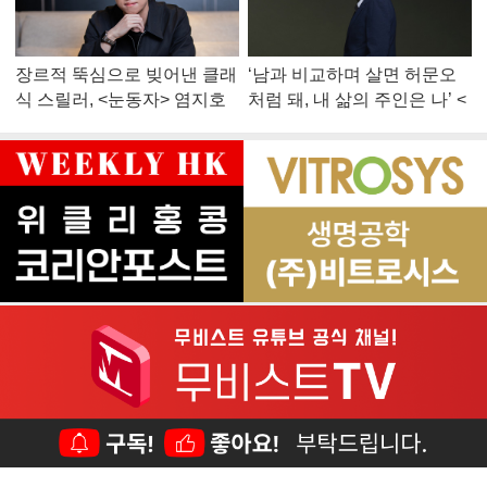
장르적 뚝심으로 빚어낸 클래
‘남과 비교하며 살면 허문오
식 스릴러, <눈동자> 염지호
처럼 돼, 내 삶의 주인은 나’ <
감독
맨 끝줄 소년> 최민식