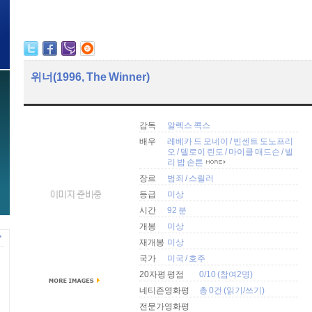
위너(1996, The Winner)
감독
알렉스 콕스
배우
레베카 드 모네이
/
빈센트 도노프리
오
/
델로이 린도
/
마이클 매드슨
/
빌
리 밥 손튼
장르
범죄
/
스릴러
등급
미상
시간
92 분
개봉
미상
재개봉
미상
국가
미국
/
호주
20자평 평점
0/10 (참여2명)
네티즌영화평
총 0건 (
읽기
/
쓰기
)
전문가영화평