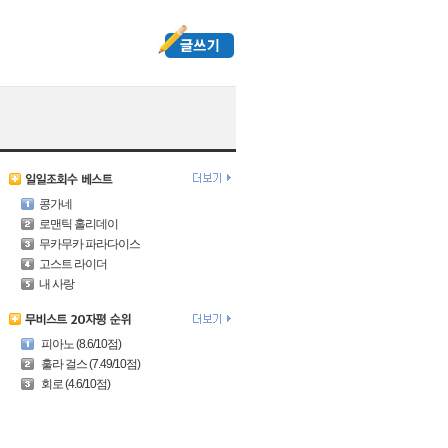
콩가네
로맨틱 홀리데이
무카무카 파라다이스
고스트 라이더
내 사랑
피아노 (8.6/10점)
훌라 걸스 (7.49/10점)
회로 (4.6/10점)