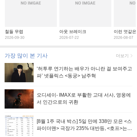
철들 무렵
아웃 브레이크
이런 엿같은
2026-09-30
2026-07-22
2026-08-07
가장 많이 본 기사
더보기
‘허투루 연기하는 배우가 아니란 걸 보여주고
파’ 넷플릭스 <동궁> 남주혁
오디세이- IMAX로 부활한 고대 서사, 영웅에
서 인간으로의 귀환
[8월 1주 국내 박스] 5일 만에 338만 모은 <스
파이더맨> 극장가 235% 대반등, <호프>는
400만 돌파