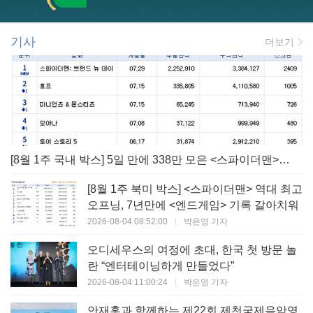
기사
더보기
[8월 1주 국내 박스] 5일 만에 338만 모은 <스파이더맨> 극장가 235% 대반등, <호프>는 400만 돌파
[8월 1주 북미 박스] <스파이더맨> 역대 최고
오프닝, 7년만에 <엔드게임> 기록 갈아치워
2026-08-04 08:52:00
|
박은영 기자
오디세우스의 여정에 초대, 한국 첫 방문 놀
란 “엔터테이닝하게 만들었다”
2026-08-04 11:00:24
|
박은영 기자
안재홍과 함께하는 제22회 제천국제음악영