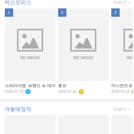
박스오피스
더보기
1
2
3
스파이더맨: 브랜드 뉴 데이
호프
미니언즈 &
2026.07.29
2026.07.15
2026.07.15
12
15
개봉예정작
더보기