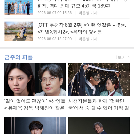
화제, 역대 최대 규모 45개국 189편
2026-08-07 09:15:36
|
박은영 기자
[OTT 추천작 8월 2주] <이런 엿같은 사랑>,
<재벌X형사2>, <욕망의 덫> 등
2026-08-08 13:27:00
|
박은영 기자
금주의 피플
더보기
‘길이 없어도 괜찮아’ <산양들
시청자분들과 함께 ‘멋한민
> 유재욱 감독·박혜진이 찾은
국’에서 숨 쉴 수 있어 기적 같
진짜 ‘안식처’
았다, <멋진 신세계> 강현주
작가