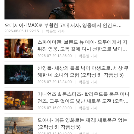
오디세이- IMAX로 부활한 고대 서사, 영웅에서 인간으로의 귀환 (오락성 9 | 작품성 9)
2026-08-05 11:22:15
|
박은영 기자
스파이더맨: 브랜드 뉴 데이- 모두에게서 지
워진 영웅, 고독 끝에 다시 선함으로 날아오
르다 (오락성 8 | 작품성 8)
2026-07-29 13:36:00
|
박은영 기자
산양들- 세상의 틀을 넘어 야생으로, 세상 무
해한 네 소녀의 모험 (오락성 6 | 작품성 5)
2026-07-29 13:34:00
|
박은영 기자
미니언즈 & 몬스터즈- 할리우드를 품은 미니
언즈, 그루 없이도 빛난 새로운 도전 (오락성
7 | 작품성 6)
2026-07-16 09:39:00
|
박은영 기자
모아나- 여름 영화로는 제격! 새로움은 없는
(오락성 6 | 작품성 5)