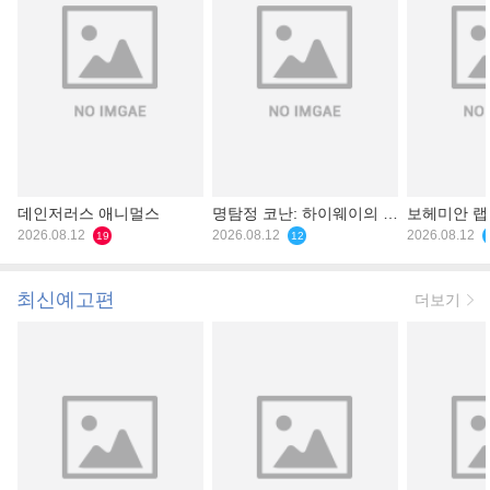
데인저러스 애니멀스
명탐정 코난: 하이웨이의 타
보헤미안 
2026.08.12
천사
2026.08.12
2026.08.12
19
12
최신예고편
더보기