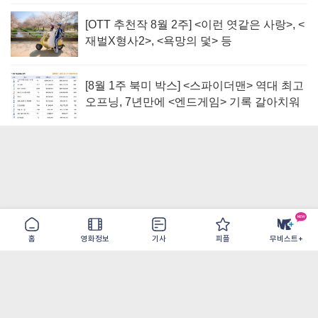
[OTT 추천작 8월 2주] <이런 엿같은 사랑>, <
재벌X형사2>, <욕망의 덫> 등
[8월 1주 북미 박스] <스파이더맨> 역대 최고
오프닝, 7년만에 <엔드게임> 기록 갈아치워
홈
영화정보
기사
피플
무비스트+
이용약관
개인정보취급방침
광고/제휴
PC버전
COPYRIGHT ©THE SHANGRILA ALL RIGHTS RESERVED.