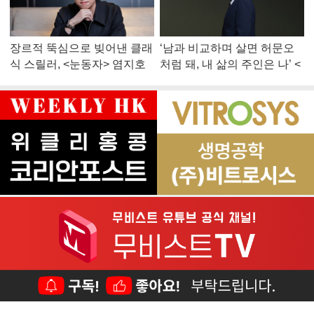
장르적 뚝심으로 빚어낸 클래
‘남과 비교하며 살면 허문오
식 스릴러, <눈동자> 염지호
처럼 돼, 내 삶의 주인은 나’ <
감독
맨 끝줄 소년> 최민식