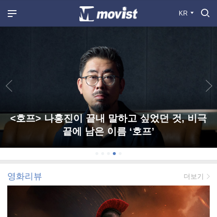
KR
<호프> 나홍진이 끝내 말하고 싶었던 것, 비극
끝에 남은 이름 ‘호프’
영화리뷰
더보기