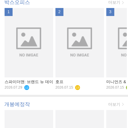
박스오피스
더보기
1
2
3
스파이더맨: 브랜드 뉴 데이
호프
미니언즈 &
2026.07.29
2026.07.15
2026.07.15
12
15
개봉예정작
더보기