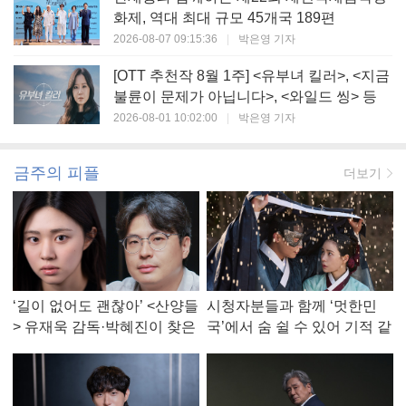
화제, 역대 최대 규모 45개국 189편
2026-08-07 09:15:36
|
박은영 기자
[OTT 추천작 8월 1주] <유부녀 킬러>, <지금
불륜이 문제가 아닙니다>, <와일드 씽> 등
2026-08-01 10:02:00
|
박은영 기자
금주의 피플
더보기
‘길이 없어도 괜찮아’ <산양들
시청자분들과 함께 ‘멋한민
> 유재욱 감독·박혜진이 찾은
국’에서 숨 쉴 수 있어 기적 같
진짜 ‘안식처’
았다, <멋진 신세계> 강현주
작가