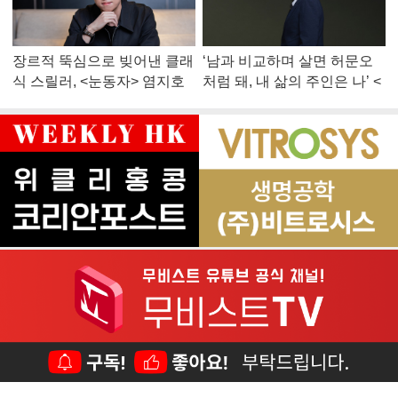
장르적 뚝심으로 빚어낸 클래
‘남과 비교하며 살면 허문오
식 스릴러, <눈동자> 염지호
처럼 돼, 내 삶의 주인은 나’ <
감독
맨 끝줄 소년> 최민식