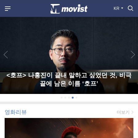
KR
<호프> 나홍진이 끝내 말하고 싶었던 것, 비극
끝에 남은 이름 ‘호프’
영화리뷰
더보기