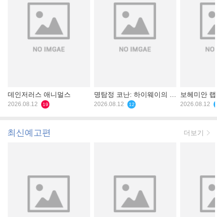
데인저러스 애니멀스
명탐정 코난: 하이웨이의 타
보헤미안 
2026.08.12
천사
2026.08.12
2026.08.12
19
12
최신예고편
더보기