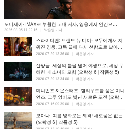
오디세이- IMAX로 부활한 고대 서사, 영웅에서 인간으로의 귀환 (오락성 9 | 작품성 9)
2026-08-05 11:22:15
|
박은영 기자
스파이더맨: 브랜드 뉴 데이- 모두에게서 지
워진 영웅, 고독 끝에 다시 선함으로 날아오
르다 (오락성 8 | 작품성 8)
2026-07-29 13:36:00
|
박은영 기자
산양들- 세상의 틀을 넘어 야생으로, 세상 무
해한 네 소녀의 모험 (오락성 6 | 작품성 5)
2026-07-29 13:34:00
|
박은영 기자
미니언즈 & 몬스터즈- 할리우드를 품은 미니
언즈, 그루 없이도 빛난 새로운 도전 (오락성
7 | 작품성 6)
2026-07-16 09:39:00
|
박은영 기자
모아나- 여름 영화로는 제격! 새로움은 없는
(오락성 6 | 작품성 5)