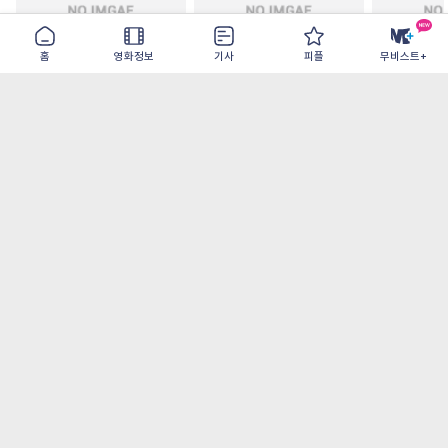
홈
영화정보
기사
피플
무비스트+
인턴
티무르 실랏 솔저
보헤미안 
2026-09-16
2026-08-31
2026-08-12
가장 많이 본 기사
더보기
‘허투루 연기하는 배우가 아니란 걸 보여주고
파’ 넷플릭스 <동궁> 남주혁
[OTT 추천작 8월 1주] <유부녀 킬러>, <지금
불륜이 문제가 아닙니다>, <와일드 씽> 등
[8월 1주 국내 박스] 5일 만에 338만 모은 <스
파이더맨> 극장가 235% 대반등, <호프>는
400만 돌파