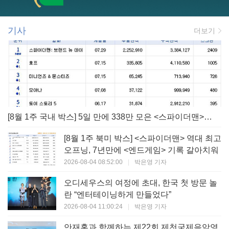
기사
더보기
[8월 1주 국내 박스] 5일 만에 338만 모은 <스파이더맨> 극장가 235% 대반등, <호프>는 400만 돌파
[8월 1주 북미 박스] <스파이더맨> 역대 최고
오프닝, 7년만에 <엔드게임> 기록 갈아치워
2026-08-04 08:52:00
|
박은영 기자
오디세우스의 여정에 초대, 한국 첫 방문 놀
란 “엔터테이닝하게 만들었다”
2026-08-04 11:00:24
|
박은영 기자
안재홍과 함께하는 제22회 제천국제음악영