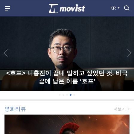
KR
<호프> 나홍진이 끝내 말하고 싶었던 것, 비극
끝에 남은 이름 ‘호프’
영화리뷰
더보기