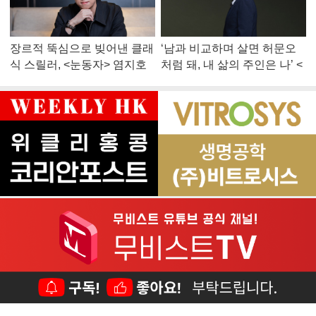
장르적 뚝심으로 빚어낸 클래
‘남과 비교하며 살면 허문오
식 스릴러, <눈동자> 염지호
처럼 돼, 내 삶의 주인은 나’ <
감독
맨 끝줄 소년> 최민식