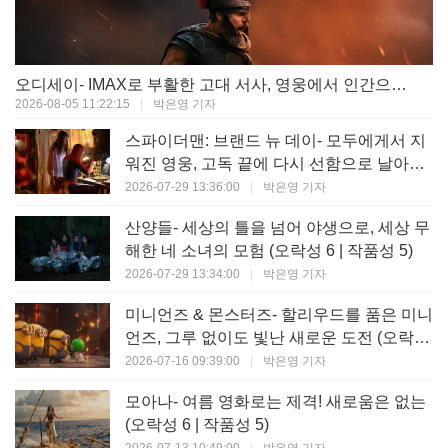
오디세이- IMAX로 부활한 고대 서사, 영웅에서 인간으로의 귀환 (오락성 9 | 작품성 9)
2026-08-05 11:22:15
|
박은영 기자
스파이더맨: 브랜드 뉴 데이- 모두에게서 지
워진 영웅, 고독 끝에 다시 선함으로 날아오
르다 (오락성 8 | 작품성 8)
2026-07-29 13:36:00
|
박은영 기자
산양들- 세상의 틀을 넘어 야생으로, 세상 무
해한 네 소녀의 모험 (오락성 6 | 작품성 5)
2026-07-29 13:34:00
|
박은영 기자
미니언즈 & 몬스터즈- 할리우드를 품은 미니
언즈, 그루 없이도 빛난 새로운 도전 (오락성
7 | 작품성 6)
2026-07-16 09:39:00
|
박은영 기자
모아나- 여름 영화로는 제격! 새로움은 없는
(오락성 6 | 작품성 5)