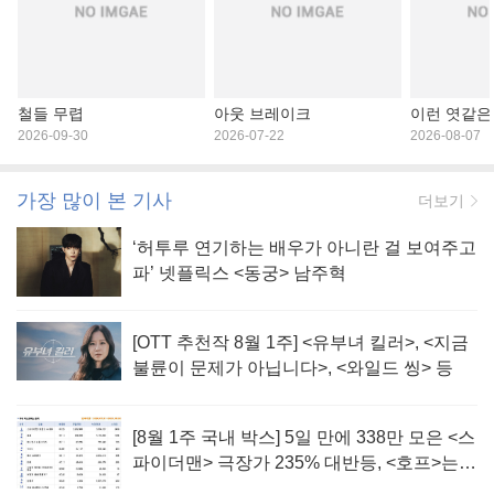
철들 무렵
아웃 브레이크
이런 엿같은
2026-09-30
2026-07-22
2026-08-07
가장 많이 본 기사
더보기
‘허투루 연기하는 배우가 아니란 걸 보여주고
파’ 넷플릭스 <동궁> 남주혁
[OTT 추천작 8월 1주] <유부녀 킬러>, <지금
불륜이 문제가 아닙니다>, <와일드 씽> 등
[8월 1주 국내 박스] 5일 만에 338만 모은 <스
파이더맨> 극장가 235% 대반등, <호프>는
400만 돌파