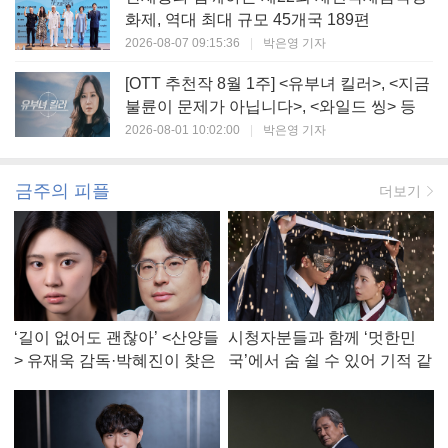
화제, 역대 최대 규모 45개국 189편
2026-08-07 09:15:36
|
박은영 기자
[OTT 추천작 8월 1주] <유부녀 킬러>, <지금
불륜이 문제가 아닙니다>, <와일드 씽> 등
2026-08-01 10:02:00
|
박은영 기자
금주의 피플
더보기
‘길이 없어도 괜찮아’ <산양들
시청자분들과 함께 ‘멋한민
> 유재욱 감독·박혜진이 찾은
국’에서 숨 쉴 수 있어 기적 같
진짜 ‘안식처’
았다, <멋진 신세계> 강현주
작가