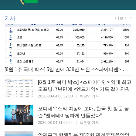
기사
더보기
[8월 1주 국내 박스] 5일 만에 338만 모은 <스파이더맨> 극장가 235% 대반등, <호프>는 400만 돌파
[8월 1주 북미 박스] <스파이더맨> 역대 최고
오프닝, 7년만에 <엔드게임> 기록 갈아치워
2026-08-04 08:52:00
|
박은영 기자
오디세우스의 여정에 초대, 한국 첫 방문 놀
란 “엔터테이닝하게 만들었다”
2026-08-04 11:00:24
|
박은영 기자
안재홍과 함께하는 제22회 제천국제음악영