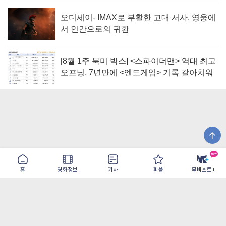
오디세이- IMAX로 부활한 고대 서사, 영웅에
서 인간으로의 귀환
[8월 1주 북미 박스] <스파이더맨> 역대 최고
오프닝, 7년만에 <엔드게임> 기록 갈아치워
홈
영화정보
기사
피플
무비스트+
이용약관
개인정보취급방침
광고/제휴
PC버전
COPYRIGHT ©THE SHANGRILA ALL RIGHTS RESERVED.