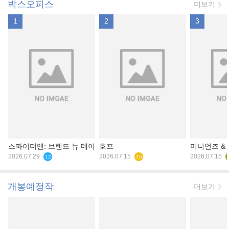
박스오피스
더보기
1
2
3
스파이더맨: 브랜드 뉴 데이
호프
미니언즈 &
2026.07.29
2026.07.15
2026.07.15
12
15
개봉예정작
더보기