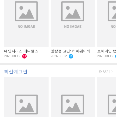
데인저러스 애니멀스
명탐정 코난: 하이웨이의 타
보헤미안 
2026.08.12
천사
2026.08.12
2026.08.12
19
12
최신예고편
더보기