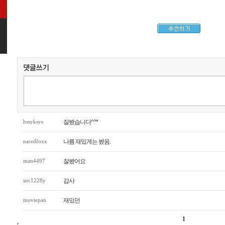
hssyksys
잘봤습니다^^*
naredfoxx
나름 재밌게는 봤음.
man4497
잘봤어요
snc1228y
감사
moviepan
재밌던
1