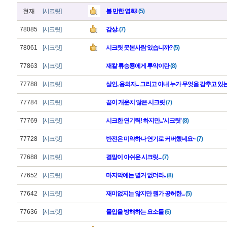
현재
[시크릿]
볼 만한 영화!
(5)
78085
[시크릿]
감상.
(7)
78061
[시크릿]
시크릿 못본사람 있습니까?
(5)
77863
[시크릿]
재칼 류승룡에게 루악이란
(8)
77788
[시크릿]
살인, 용의자... 그리고 아내 누가 무엇을 감추고 있
77784
[시크릿]
끝이 개운치 않은 시크릿
(7)
77769
[시크릿]
시크한 연기력! 하지만...'시크릿'
(8)
77728
[시크릿]
반전은 미약하나 연기로 커버했네요~
(7)
77688
[시크릿]
결말이 아쉬운 시크릿...
(7)
77652
[시크릿]
마지막에는 별거 없더라..
(8)
77642
[시크릿]
재미없지는 않지만 뭔가 공허한...
(5)
77636
[시크릿]
몰입을 방해하는 요소들
(6)