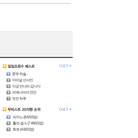
쿵푸 허슬
이터널 선샤인
지금 만나러 갑니다
어깨너머의 연인
멋진 하루
피아노 (8.6/10점)
훌라 걸스 (7.49/10점)
회로 (4.6/10점)