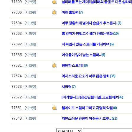
77609
[시크릿]
실타래를 푸는 재미!!실타래의 끝엔 또 다른 실타래
77606
[시크릿]
미친 흡입력
(7)
77604
[시크릿]
너무 장황하게 벌이다 손쉽게 추스른다..
(7)
77593
[시크릿]
흠 앞뒤가 안맞고 이해가 안되는영화
(10)
77592
[시크릿]
더 짜임새 있는 스토리를 기대하며
(6)
77585
[시크릿]
아쉬움이 많이 남는 스릴러...
(6)
77581
[시크릿]
탄탄한 스토리!!
(8)
77574
[시크릿]
억지스러운 요소가 너무 많은 영화
(35)
77573
[시크릿]
시크릿
(7)
77572
[시크릿]
[미카엘/시크릿] 간단한 비밀, 교묘한 배치
(6)
77551
[시크릿]
웰메이드 스릴러 그리고 치명적 약점
(6)
77543
[시크릿]
자연스러운 반전이 아쉬움 시크릿 ...
(21)