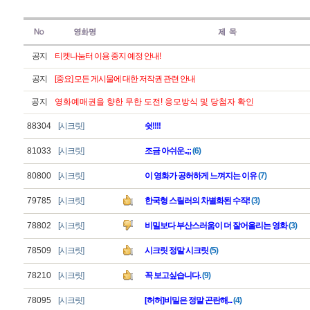
공지
티켓나눔터 이용 중지 예정 안내!
공지
[중요] 모든 게시물에 대한 저작권 관련 안내
공지
영화예매권을 향한 무한 도전! 응모방식 및 당첨자 확인
88304
[시크릿]
쉿!!!!
81033
[시크릿]
조금 아쉬운..;;
(6)
80800
[시크릿]
이 영화가 공허하게 느껴지는 이유
(7)
79785
[시크릿]
한국형 스릴러의 차별화된 수작!
(3)
78802
[시크릿]
비밀보다 부산스러움이 더 잘어울리는 영화
(3)
78509
[시크릿]
시크릿 정말 시크릿
(5)
78210
[시크릿]
꼭 보고싶습니다.
(9)
78095
[시크릿]
[허허]비밀은 정말 곤란해...
(4)