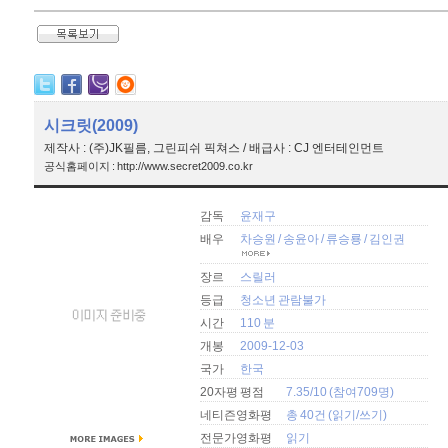
시크릿(2009)
제작사 : (주)JK필름, 그린피쉬 픽쳐스 / 배급사 : CJ 엔터테인먼트
공식홈페이지 : http://www.secret2009.co.kr
감독
윤재구
배우
차승원
/
송윤아
/
류승룡
/
김인권
장르
스릴러
등급
청소년 관람불가
시간
110 분
개봉
2009-12-03
국가
한국
20자평 평점
7.35/10 (참여709명)
네티즌영화평
총 40건 (
읽기
/
쓰기
)
전문가영화평
읽기