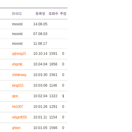
movist
14.06.05
movist
07.08.03
movist
11.08.17
yghong15
10.10.14
1591
0
ehgmlrj
10.04.04
1856
0
christmasy
10.03.30
1561
0
lang015
10.03.06
1146
0
gion
10.02.04
1322
1
his1007
10.01.26
1291
0
wlsgml555
10.01.11
1154
0
ghkxn
10.01.05
1566
0