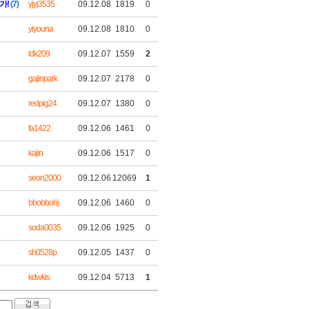
가!
(7)
yjyj3535
09.12.08
1819
0
yiyouna
09.12.08
1810
0
ldk209
09.12.07
1559
2
gajinpark
09.12.07
2178
0
redpig24
09.12.07
1380
0
fa1422
09.12.06
1461
0
kajin
09.12.06
1517
0
seon2000
09.12.06
12069
1
bbobbohj
09.12.06
1460
0
soda0035
09.12.06
1925
0
sh0528p
09.12.05
1437
0
kdwkis
09.12.04
5713
1