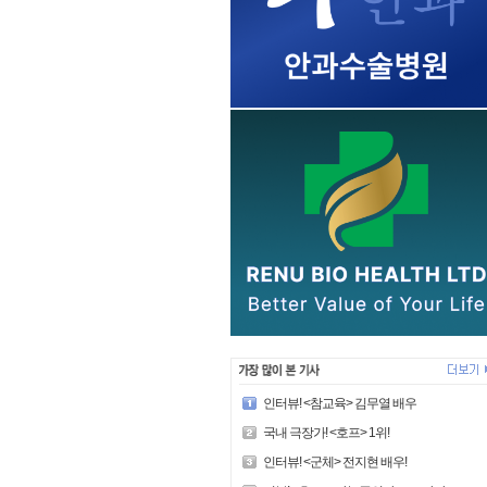
인터뷰! <참교육> 김무열 배우
국내 극장가! <호프> 1위!
인터뷰! <군체> 전지현 배우!