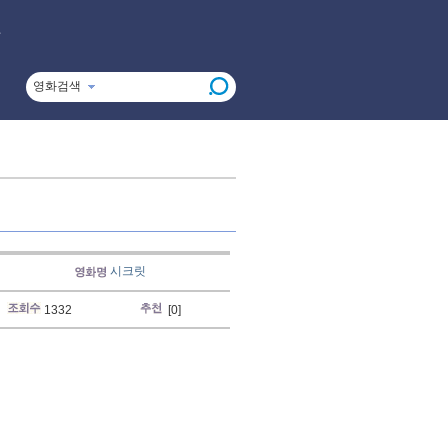
영화검색
시크릿
1332
[0]