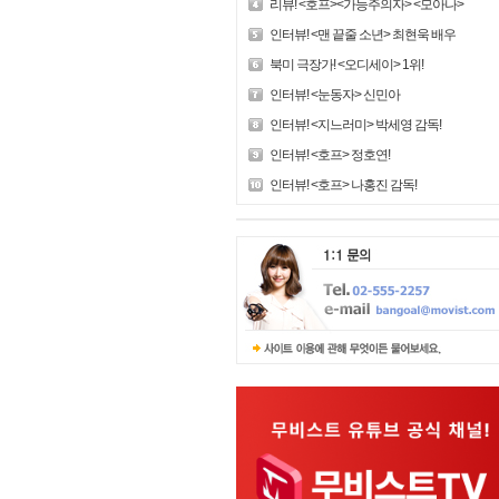
리뷰! <호프><가능주의자> <모아나>
인터뷰! <맨 끝줄 소년> 최현욱 배우
북미 극장가! <오디세이> 1위!
인터뷰! <눈동자> 신민아
인터뷰! <지느러미> 박세영 감독!
인터뷰! <호프> 정호연!
인터뷰! <호프> 나홍진 감독!