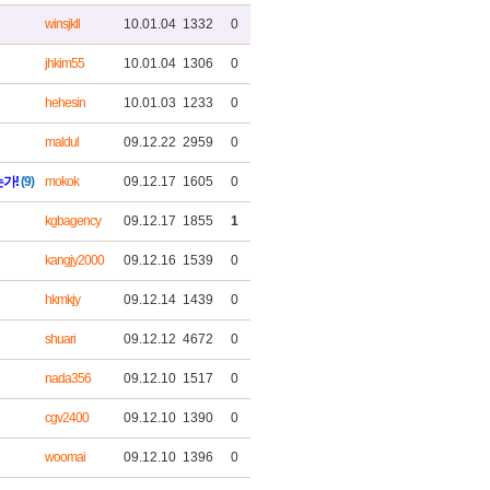
winsjkll
10.01.04
1332
0
jhkim55
10.01.04
1306
0
hehesin
10.01.03
1233
0
maldul
09.12.22
2959
0
는가!
(9)
mokok
09.12.17
1605
0
kgbagency
09.12.17
1855
1
kangjy2000
09.12.16
1539
0
hkmkjy
09.12.14
1439
0
shuari
09.12.12
4672
0
nada356
09.12.10
1517
0
cgv2400
09.12.10
1390
0
woomai
09.12.10
1396
0