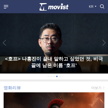
KR
<호프> 나홍진이 끝내 말하고 싶었던 것, 비극
끝에 남은 이름 ‘호프’
영화리뷰
더보기