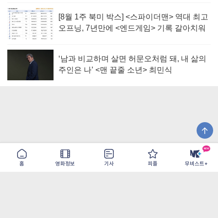
[8월 1주 북미 박스] <스파이더맨> 역대 최고
오프닝, 7년만에 <엔드게임> 기록 갈아치워
‘남과 비교하며 살면 허문오처럼 돼, 내 삶의
주인은 나’ <맨 끝줄 소년> 최민식
홈
영화정보
기사
피플
무비스트+
이용약관
개인정보취급방침
광고/제휴
PC버전
COPYRIGHT ©THE SHANGRILA ALL RIGHTS RESERVED.