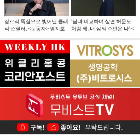
장르적 뚝심으로 빚어낸 클래
‘남과 비교하며 살면 허문오
식 스릴러, <눈동자> 염지호
처럼 돼, 내 삶의 주인은 나’ <
감독
맨 끝줄 소년> 최민식