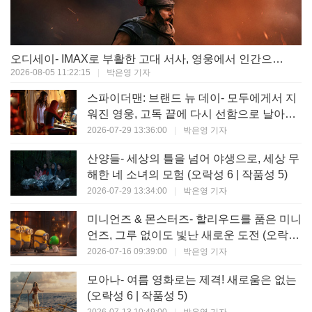
오디세이- IMAX로 부활한 고대 서사, 영웅에서 인간으로의 귀환 (오락성 9 | 작품성 9)
2026-08-05 11:22:15
|
박은영 기자
스파이더맨: 브랜드 뉴 데이- 모두에게서 지
워진 영웅, 고독 끝에 다시 선함으로 날아오
르다 (오락성 8 | 작품성 8)
2026-07-29 13:36:00
|
박은영 기자
산양들- 세상의 틀을 넘어 야생으로, 세상 무
해한 네 소녀의 모험 (오락성 6 | 작품성 5)
2026-07-29 13:34:00
|
박은영 기자
미니언즈 & 몬스터즈- 할리우드를 품은 미니
언즈, 그루 없이도 빛난 새로운 도전 (오락성
7 | 작품성 6)
2026-07-16 09:39:00
|
박은영 기자
모아나- 여름 영화로는 제격! 새로움은 없는
(오락성 6 | 작품성 5)