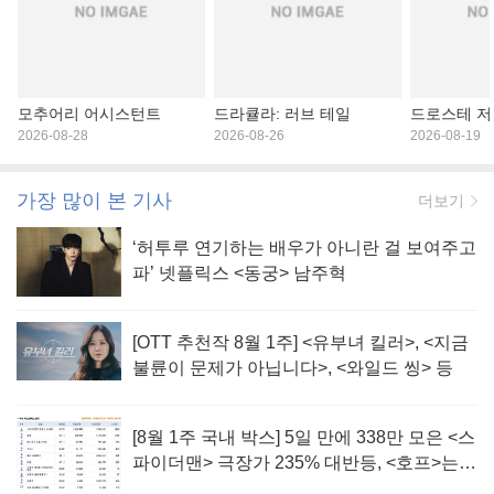
모추어리 어시스턴트
드라큘라: 러브 테일
드로스테 저
2026-08-28
2026-08-26
2026-08-19
가장 많이 본 기사
더보기
‘허투루 연기하는 배우가 아니란 걸 보여주고
파’ 넷플릭스 <동궁> 남주혁
[OTT 추천작 8월 1주] <유부녀 킬러>, <지금
불륜이 문제가 아닙니다>, <와일드 씽> 등
[8월 1주 국내 박스] 5일 만에 338만 모은 <스
파이더맨> 극장가 235% 대반등, <호프>는
400만 돌파