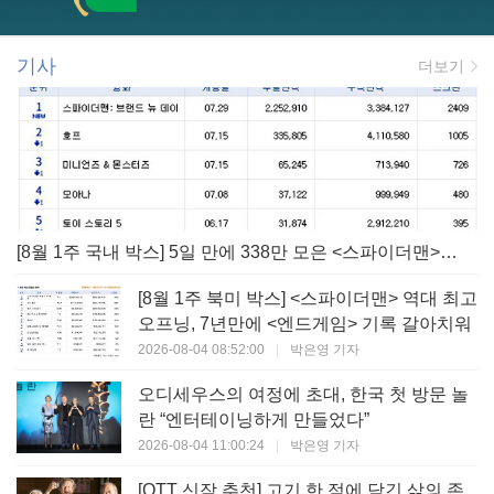
기사
더보기
[8월 1주 국내 박스] 5일 만에 338만 모은 <스파이더맨> 극장가 235% 대반등, <호프>는 400만 돌파
[8월 1주 북미 박스] <스파이더맨> 역대 최고
오프닝, 7년만에 <엔드게임> 기록 갈아치워
2026-08-04 08:52:00
|
박은영 기자
오디세우스의 여정에 초대, 한국 첫 방문 놀
란 “엔터테이닝하게 만들었다”
2026-08-04 11:00:24
|
박은영 기자
[OTT 신작 추천] 고기 한 점에 담긴 삶의 존