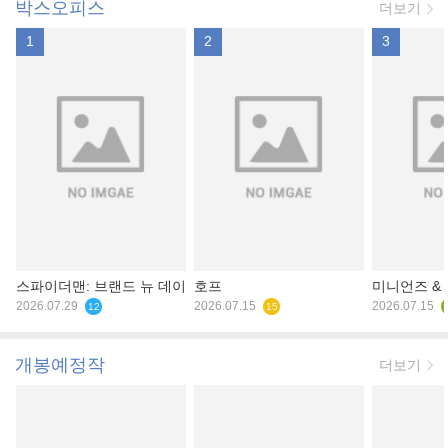
박스오피스
더보기
1
2
3
스파이더맨: 브랜드 뉴 데이
호프
미니언즈 &
2026.07.29
2026.07.15
2026.07.15
12
15
개봉예정작
더보기