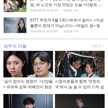
엄, 세 노인의 가장 맛있는 오늘 <사람과 고
기>
2026-08-05 11:20:22
|
박은영 기자
[OTT 추천작 8월 1주] <유부녀 킬러>, <지금
불륜이 문제가 아닙니다>, <와일드 씽> 등
2026-08-01 10:02:00
|
박은영 기자
금주의 피플
더보기
‘길이 없어도 괜찮아’ <산양들
시청자분들과 함께 ‘멋한민
> 유재욱 감독·박혜진이 찾은
국’에서 숨 쉴 수 있어 기적 같
진짜 ‘안식처’
았다, <멋진 신세계> 강현주
작가