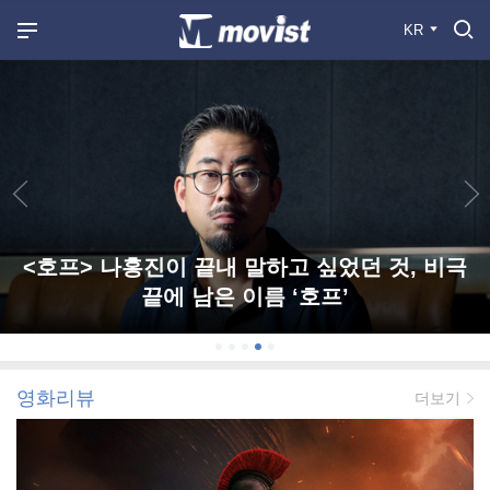
KR
<호프> 나홍진이 끝내 말하고 싶었던 것, 비극
끝에 남은 이름 ‘호프’
영화리뷰
더보기