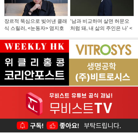
장르적 뚝심으로 빚어낸 클래
‘남과 비교하며 살면 허문오
식 스릴러, <눈동자> 염지호
처럼 돼, 내 삶의 주인은 나’ <
감독
맨 끝줄 소년> 최민식