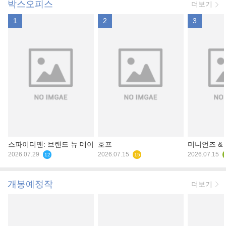
박스오피스
더보기
1
2
3
스파이더맨: 브랜드 뉴 데이
호프
미니언즈 &
2026.07.29
2026.07.15
2026.07.15
12
15
개봉예정작
더보기