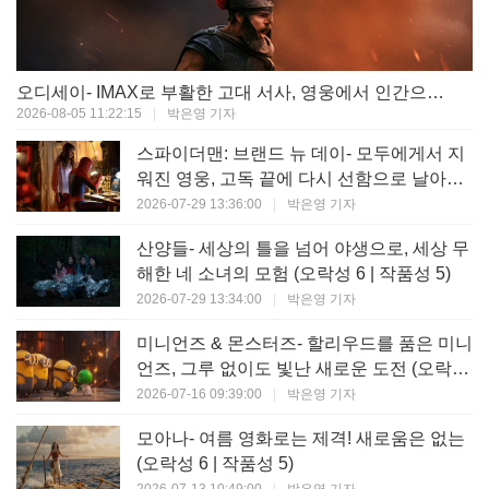
오디세이- IMAX로 부활한 고대 서사, 영웅에서 인간으로의 귀환 (오락성 9 | 작품성 9)
2026-08-05 11:22:15
|
박은영 기자
스파이더맨: 브랜드 뉴 데이- 모두에게서 지
워진 영웅, 고독 끝에 다시 선함으로 날아오
르다 (오락성 8 | 작품성 8)
2026-07-29 13:36:00
|
박은영 기자
산양들- 세상의 틀을 넘어 야생으로, 세상 무
해한 네 소녀의 모험 (오락성 6 | 작품성 5)
2026-07-29 13:34:00
|
박은영 기자
미니언즈 & 몬스터즈- 할리우드를 품은 미니
언즈, 그루 없이도 빛난 새로운 도전 (오락성
7 | 작품성 6)
2026-07-16 09:39:00
|
박은영 기자
모아나- 여름 영화로는 제격! 새로움은 없는
(오락성 6 | 작품성 5)