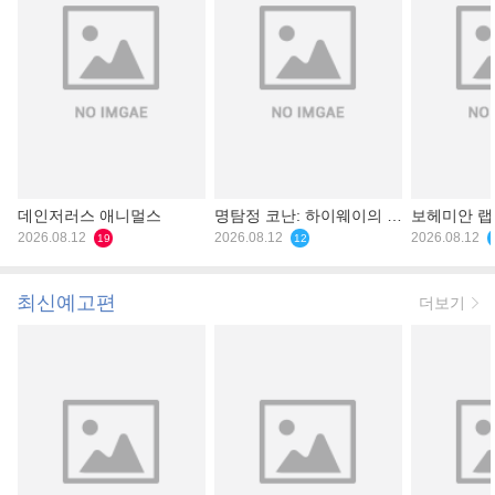
데인저러스 애니멀스
명탐정 코난: 하이웨이의 타
보헤미안 
2026.08.12
천사
2026.08.12
2026.08.12
19
12
최신예고편
더보기