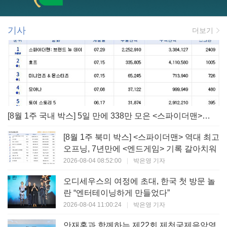
기사
더보기
[8월 1주 국내 박스] 5일 만에 338만 모은 <스파이더맨> 극장가 235% 대반등, <호프>는 400만 돌파
[8월 1주 북미 박스] <스파이더맨> 역대 최고
오프닝, 7년만에 <엔드게임> 기록 갈아치워
2026-08-04 08:52:00
|
박은영 기자
오디세우스의 여정에 초대, 한국 첫 방문 놀
란 “엔터테이닝하게 만들었다”
2026-08-04 11:00:24
|
박은영 기자
안재홍과 함께하는 제22회 제천국제음악영