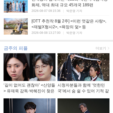
화제, 역대 최대 규모 45개국 189편
2026-08-07 09:15:36
|
박은영 기자
[OTT 추천작 8월 2주] <이런 엿같은 사랑>,
<재벌X형사2>, <욕망의 덫> 등
2026-08-08 13:27:00
|
박은영 기자
금주의 피플
더보기
‘길이 없어도 괜찮아’ <산양들
시청자분들과 함께 ‘멋한민
> 유재욱 감독·박혜진이 찾은
국’에서 숨 쉴 수 있어 기적 같
진짜 ‘안식처’
았다, <멋진 신세계> 강현주
작가