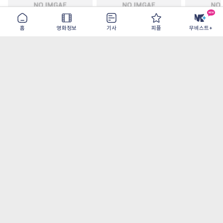
홈
영화정보
기사
피플
무비스트+
철들 무렵
아웃 브레이크
이런 엿같은
2026-09-30
2026-07-22
2026-08-07
가장 많이 본 기사
더보기
‘허투루 연기하는 배우가 아니란 걸 보여주고
파’ 넷플릭스 <동궁> 남주혁
오디세이- IMAX로 부활한 고대 서사, 영웅에
서 인간으로의 귀환
[8월 1주 국내 박스] 5일 만에 338만 모은 <스
파이더맨> 극장가 235% 대반등, <호프>는
400만 돌파