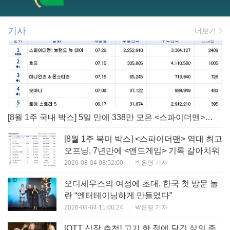
기사
더보기
[8월 1주 국내 박스] 5일 만에 338만 모은 <스파이더맨> 극장가 235% 대반등, <호프>는 400만 돌파
[8월 1주 북미 박스] <스파이더맨> 역대 최고
오프닝, 7년만에 <엔드게임> 기록 갈아치워
2026-08-04 08:52:00
|
박은영 기자
오디세우스의 여정에 초대, 한국 첫 방문 놀
란 “엔터테이닝하게 만들었다”
2026-08-04 11:00:24
|
박은영 기자
[OTT 신작 추천] 고기 한 점에 담긴 삶의 존