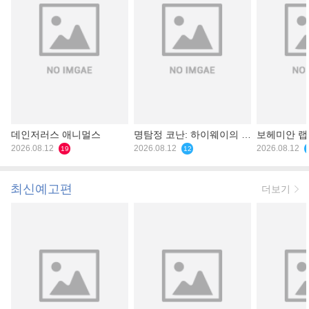
데인저러스 애니멀스
명탐정 코난: 하이웨이의 타
보헤미안 
2026.08.12
천사
2026.08.12
2026.08.12
19
12
최신예고편
더보기