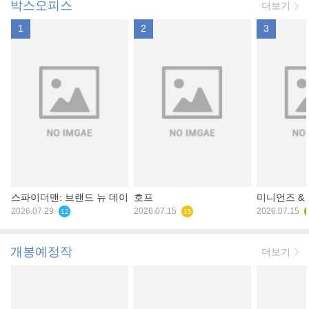
박스오피스
더보기
1
2
3
스파이더맨: 브랜드 뉴 데이
호프
미니언즈 &
2026.07.29
2026.07.15
2026.07.15
12
15
개봉예정작
더보기