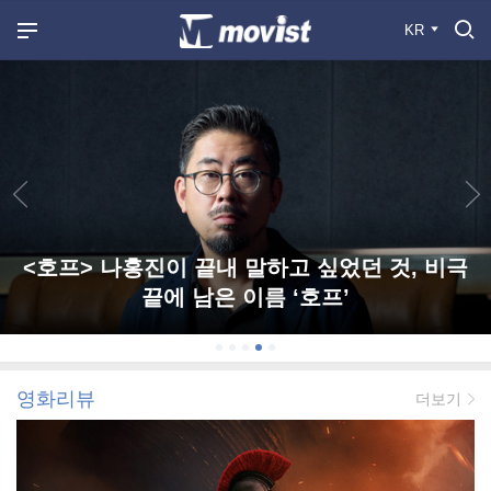
KR
<호프> 나홍진이 끝내 말하고 싶었던 것, 비극
끝에 남은 이름 ‘호프’
영화리뷰
더보기