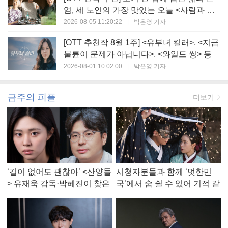
엄, 세 노인의 가장 맛있는 오늘 <사람과 고
기>
2026-08-05 11:20:22
|
박은영 기자
[OTT 추천작 8월 1주] <유부녀 킬러>, <지금
불륜이 문제가 아닙니다>, <와일드 씽> 등
2026-08-01 10:02:00
|
박은영 기자
금주의 피플
더보기
‘길이 없어도 괜찮아’ <산양들
시청자분들과 함께 ‘멋한민
> 유재욱 감독·박혜진이 찾은
국’에서 숨 쉴 수 있어 기적 같
진짜 ‘안식처’
았다, <멋진 신세계> 강현주
작가