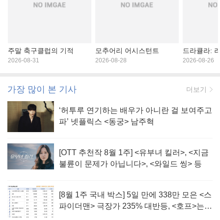
주말 축구클럽의 기적
모추어리 어시스턴트
드라큘라: 
2026-08-31
2026-08-28
2026-08-26
가장 많이 본 기사
더보기
‘허투루 연기하는 배우가 아니란 걸 보여주고
파’ 넷플릭스 <동궁> 남주혁
[OTT 추천작 8월 1주] <유부녀 킬러>, <지금
불륜이 문제가 아닙니다>, <와일드 씽> 등
[8월 1주 국내 박스] 5일 만에 338만 모은 <스
파이더맨> 극장가 235% 대반등, <호프>는
400만 돌파