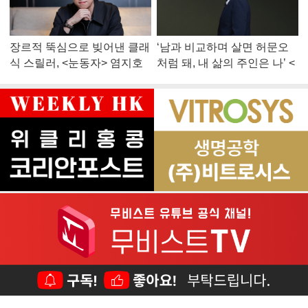
장르적 뚝심으로 빚어낸 클래
‘남과 비교하며 살면 허문오
식 스릴러, <눈동자> 염지호
처럼 돼, 내 삶의 주인은 나’ <
감독
맨 끝줄 소년> 최민식