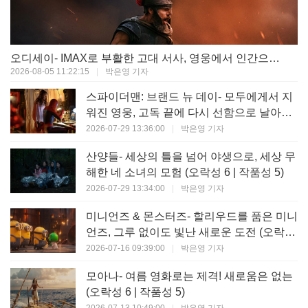
오디세이- IMAX로 부활한 고대 서사, 영웅에서 인간으로의 귀환 (오락성 9 | 작품성 9)
2026-08-05 11:22:15
|
박은영 기자
스파이더맨: 브랜드 뉴 데이- 모두에게서 지
워진 영웅, 고독 끝에 다시 선함으로 날아오
르다 (오락성 8 | 작품성 8)
2026-07-29 13:36:00
|
박은영 기자
산양들- 세상의 틀을 넘어 야생으로, 세상 무
해한 네 소녀의 모험 (오락성 6 | 작품성 5)
2026-07-29 13:34:00
|
박은영 기자
미니언즈 & 몬스터즈- 할리우드를 품은 미니
언즈, 그루 없이도 빛난 새로운 도전 (오락성
7 | 작품성 6)
2026-07-16 09:39:00
|
박은영 기자
모아나- 여름 영화로는 제격! 새로움은 없는
(오락성 6 | 작품성 5)