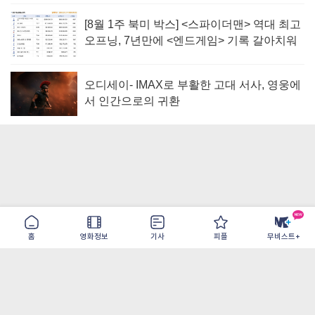
[8월 1주 북미 박스] <스파이더맨> 역대 최고
오프닝, 7년만에 <엔드게임> 기록 갈아치워
오디세이- IMAX로 부활한 고대 서사, 영웅에
서 인간으로의 귀환
홈
영화정보
기사
피플
무비스트+
이용약관
개인정보취급방침
광고/제휴
PC버전
COPYRIGHT ©THE SHANGRILA ALL RIGHTS RESERVED.