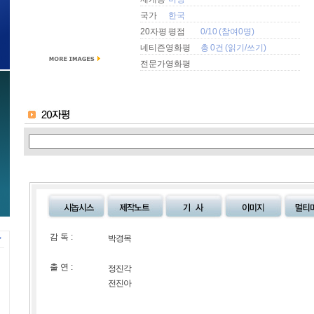
국가
한국
20자평 평점
0/10 (참여0명)
네티즌영화평
총 0건 (
읽기
/
쓰기
)
전문가영화평
감 독 :
박경목
출 연 :
정진각
전진아