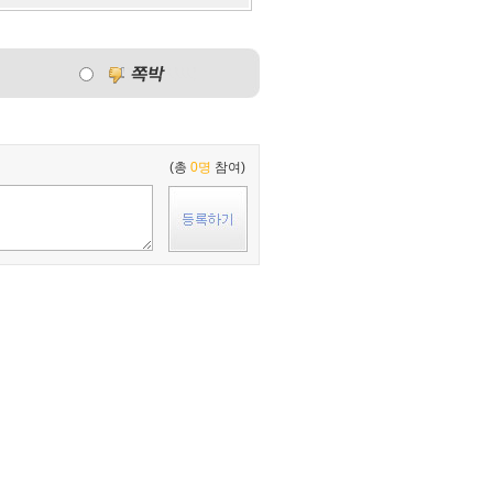
(총
0명
참여)