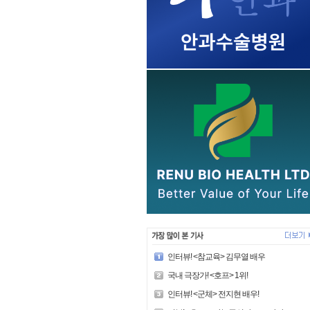
인터뷰! <참교육> 김무열 배우
국내 극장가! <호프> 1위!
인터뷰! <군체> 전지현 배우!