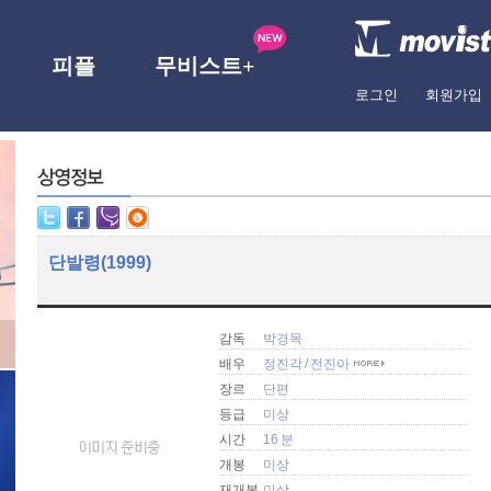
피플
무비스트+
로그인
회원가입
단발령(1999)
감독
박경목
배우
정진각
/
전진아
장르
단편
등급
미상
시간
16 분
개봉
미상
재개봉
미상