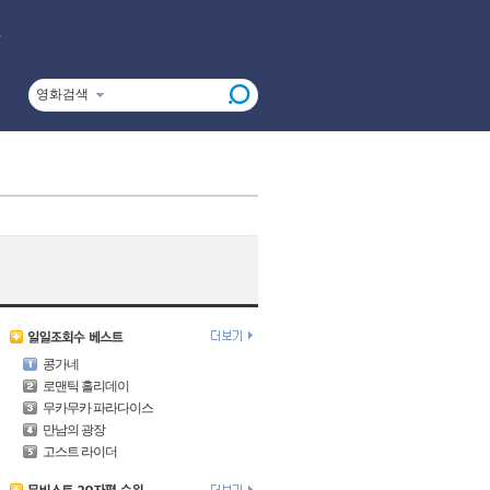
영화검색
콩가네
로맨틱 홀리데이
무카무카 파라다이스
만남의 광장
고스트 라이더