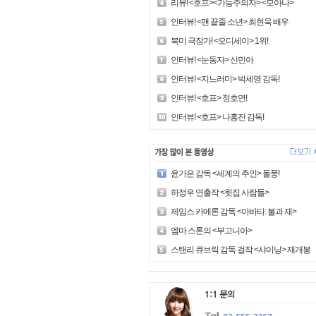
리뷰! <호프><가능주의자> <모아나>
인터뷰! <맨 끝줄 소년> 최현욱 배우
북미 극장가! <오디세이> 1위!
인터뷰! <눈동자> 신민아
인터뷰! <지느러미> 박세영 감독!
인터뷰! <호프> 정호연!
인터뷰! <호프> 나홍진 감독!
윤가은 감독 <세계의 주인> 돌풍!
하정우 연출작 <윗집 사람들>
제임스 카메론 감독 <아바타: 불과 재>
엠마 스톤의 <부고니아>
스탠리 큐브릭 감독 걸작 <샤이닝> 재개봉!