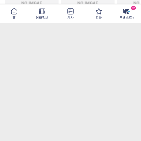
홈
영화정보
기사
피플
무비스트+
모추어리 어시스턴트
드라큘라: 러브 테일
드로스테 저
2026-08-28
2026-08-26
2026-08-19
가장 많이 본 기사
더보기
‘허투루 연기하는 배우가 아니란 걸 보여주고
파’ 넷플릭스 <동궁> 남주혁
[OTT 추천작 8월 1주] <유부녀 킬러>, <지금
불륜이 문제가 아닙니다>, <와일드 씽> 등
[8월 1주 국내 박스] 5일 만에 338만 모은 <스
파이더맨> 극장가 235% 대반등, <호프>는
400만 돌파