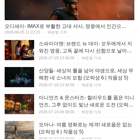
오디세이- IMAX로 부활한 고대 서사, 영웅에서 인간으로의 귀환 (오락성 9 | 작품성 9)
2026-08-05 11:22:15
|
박은영 기자
스파이더맨: 브랜드 뉴 데이- 모두에게서 지
워진 영웅, 고독 끝에 다시 선함으로 날아오
르다 (오락성 8 | 작품성 8)
2026-07-29 13:36:00
|
박은영 기자
산양들- 세상의 틀을 넘어 야생으로, 세상 무
해한 네 소녀의 모험 (오락성 6 | 작품성 5)
2026-07-29 13:34:00
|
박은영 기자
미니언즈 & 몬스터즈- 할리우드를 품은 미니
언즈, 그루 없이도 빛난 새로운 도전 (오락성
7 | 작품성 6)
2026-07-16 09:39:00
|
박은영 기자
모아나- 여름 영화로는 제격! 새로움은 없는
(오락성 6 | 작품성 5)