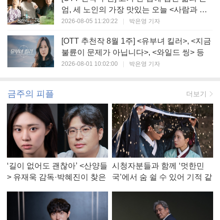
엄, 세 노인의 가장 맛있는 오늘 <사람과 고
기>
2026-08-05 11:20:22
|
박은영 기자
[OTT 추천작 8월 1주] <유부녀 킬러>, <지금
불륜이 문제가 아닙니다>, <와일드 씽> 등
2026-08-01 10:02:00
|
박은영 기자
금주의 피플
더보기
‘길이 없어도 괜찮아’ <산양들
시청자분들과 함께 ‘멋한민
> 유재욱 감독·박혜진이 찾은
국’에서 숨 쉴 수 있어 기적 같
진짜 ‘안식처’
았다, <멋진 신세계> 강현주
작가