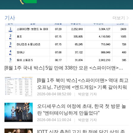
기사
더보기
[8월 1주 국내 박스] 5일 만에 338만 모은 <스파이더맨> 극장가 235% 대반등, <호프>는 400만 돌파
[8월 1주 북미 박스] <스파이더맨> 역대 최고
오프닝, 7년만에 <엔드게임> 기록 갈아치워
2026-08-04 08:52:00
|
박은영 기자
오디세우스의 여정에 초대, 한국 첫 방문 놀
란 “엔터테이닝하게 만들었다”
2026-08-04 11:00:24
|
박은영 기자
[OTT 신작 추천] 고기 한 점에 담긴 삶의 존