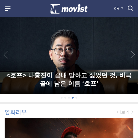
KR
<호프> 나홍진이 끝내 말하고 싶었던 것, 비극
끝에 남은 이름 ‘호프’
영화리뷰
더보기