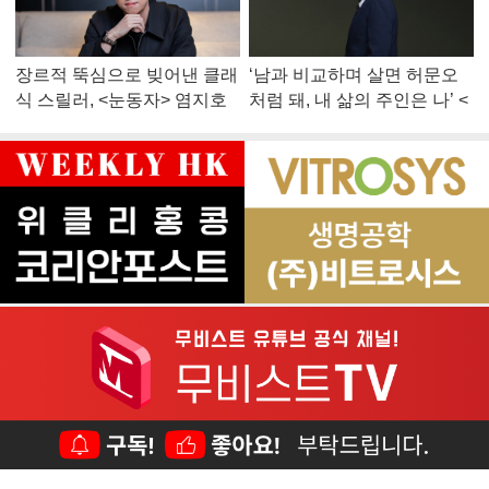
장르적 뚝심으로 빚어낸 클래
‘남과 비교하며 살면 허문오
식 스릴러, <눈동자> 염지호
처럼 돼, 내 삶의 주인은 나’ <
감독
맨 끝줄 소년> 최민식