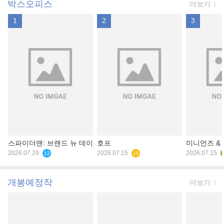
박스오피스
더보기
1
2
3
스파이더맨: 브랜드 뉴 데이
호프
미니언즈 &
2026.07.29
2026.07.15
2026.07.15
12
15
개봉예정작
더보기