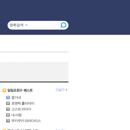
영화검색
콩가네
로맨틱 홀리데이
고스트 라이더
내 사랑
무카무카 파라다이스