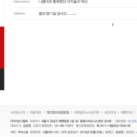
bjmaximus
나름대로 통쾌했던 여자들의 액션
khjhero
별로 땡기질 않네요...ㅡㅡ;
1