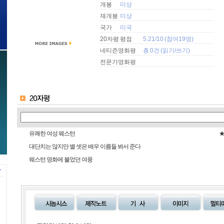
개봉
미상
재개봉
미상
국가
미국
20자평 평점
5.21/10 (참여19명)
네티즌영화평
총 0건 (
읽기
/
쓰기
)
전문가영화평
유쾌한 여성 웨스턴
대단치는 않지만 별 셋은 배우 이름들 봐서 준다
웨스턴 영화에 불었던 여풍