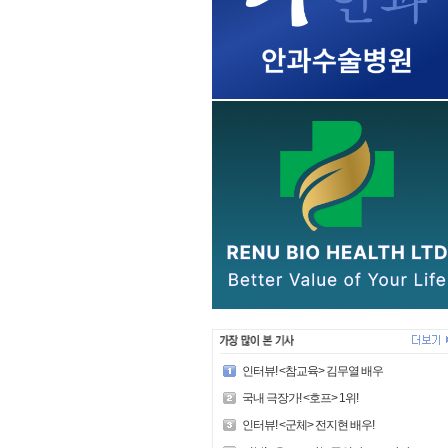
인터뷰! <참교육> 김무열 배우
국내 극장가! <호프> 1위!
인터뷰! <군체> 전지현 배우!