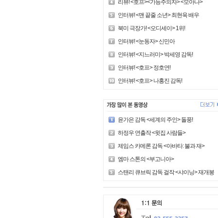
리뷰! <호프><가능주의자> <모아나>
인터뷰! <맨 끝줄 소년> 최현욱 배우
북미 극장가! <오디세이> 1위!
인터뷰! <눈동자> 신민아
인터뷰! <지느러미> 박세영 감독!
인터뷰! <호프> 정호연!
인터뷰! <호프> 나홍진 감독!
윤가은 감독 <세계의 주인> 돌풍!
하정우 연출작 <윗집 사람들>
제임스 카메론 감독 <아바타: 불과 재>
엠마 스톤의 <부고니아>
스탠리 큐브릭 감독 걸작 <샤이닝> 재개봉!