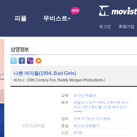
피플
무비스트+
로그인
회원가입
나쁜 여자들(1994, Bad Girls)
제작사 : 20th Century Fox, Ruddy Morgan Productions /
감독
조나단 캐플란
배우
매들린 스토우
/
메리 스튜어트 매스
터슨
/
앤디 맥도웰
/
드류 배리모어
장르
서부극
/
액션
/
어드벤쳐
등급
청소년 관람불가
시간
99 분