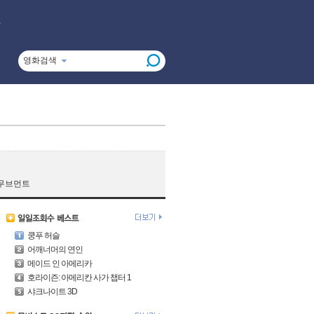
영화검색
 무브먼트
쿵푸 허슬
어깨너머의 연인
메이드 인 아메리카
호라이즌: 아메리칸 사가 챕터 1
샤크나이트 3D