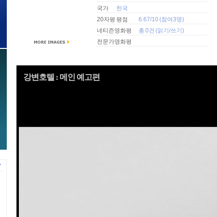
국가
한국
20자평 평점
6.67/10 (참여3명)
네티즌영화평
총 0건 (
읽기
/
쓰기
)
전문가영화평
강변호텔 : 메인 예고편