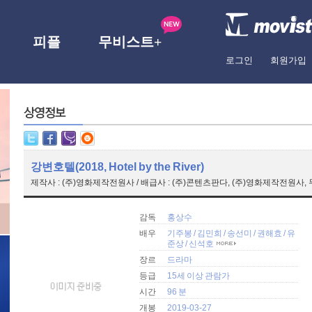
피플
무비스트+
로그인
회원가입
강변호텔(2018, Hotel by the River)
제작사 : (주)영화제작전원사 / 배급사 : (주)콘텐츠판다, (주)영화제작전원사,
감독
홍상수
배우
기주봉
/
김민희
/
송선미
/
권해효
/
유
준상
/
신석호
장르
드라마
등급
15세 이상 관람가
시간
96 분
개봉
2019-03-27