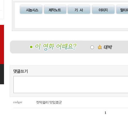
codger
잣막걸리 맛있겠군
1