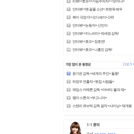
리뷰! <호프><가능주의자> <모아나>
인터뷰! <맨 끝줄 소년> 최현욱 배우
북미 극장가! <오디세이> 1위!
인터뷰! <눈동자> 신민아
인터뷰! <지느러미> 박세영 감독!
인터뷰! <호프> 정호연!
인터뷰! <호프> 나홍진 감독!
윤가은 감독 <세계의 주인> 돌풍!
하정우 연출작 <윗집 사람들>
제임스 카메론 감독 <아바타: 불과 재>
엠마 스톤의 <부고니아>
스탠리 큐브릭 감독 걸작 <샤이닝> 재개봉!