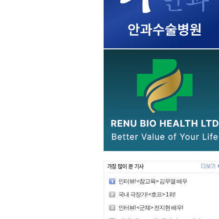
인터뷰! <참교육> 김무열 배우
국내 극장가! <호프> 1위!
인터뷰! <군체> 전지현 배우!