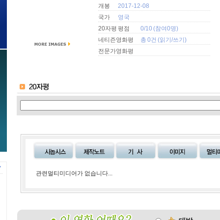
개봉
2017-12-08
국가
영국
20자평 평점
0/10 (참여0명)
네티즌영화평
총 0건 (
읽기
/
쓰기
)
전문가영화평
관련멀티미디어가 없습니다...