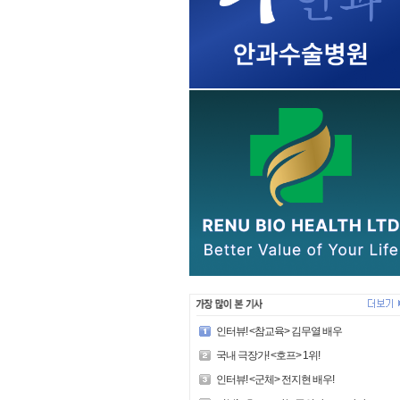
인터뷰! <참교육> 김무열 배우
국내 극장가! <호프> 1위!
인터뷰! <군체> 전지현 배우!