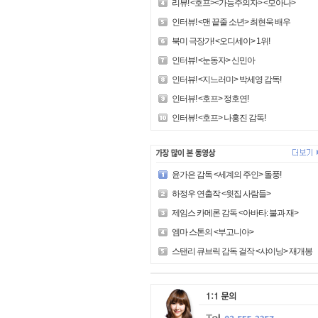
리뷰! <호프><가능주의자> <모아나>
인터뷰! <맨 끝줄 소년> 최현욱 배우
북미 극장가! <오디세이> 1위!
인터뷰! <눈동자> 신민아
인터뷰! <지느러미> 박세영 감독!
인터뷰! <호프> 정호연!
인터뷰! <호프> 나홍진 감독!
윤가은 감독 <세계의 주인> 돌풍!
하정우 연출작 <윗집 사람들>
제임스 카메론 감독 <아바타: 불과 재>
엠마 스톤의 <부고니아>
스탠리 큐브릭 감독 걸작 <샤이닝> 재개봉!