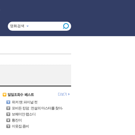
영화검색
위커 맨: 파이널 컷
포비든 킹덤 : 전설의 마스터를 찾아서
보헤미안 랩소디
황진이
이웃집 좀비