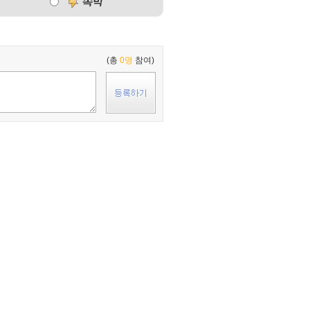
(총
0명
참여)