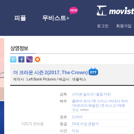
피플
무비스트+
로그인
회원가입
더 크라운 시즌 2(2017, The Crown)
제작사 : Left Bank Pictures / 배급사 : 넷플릭스
감독
스티븐 달드리
/
필립 마틴
배우
클레어 포이
/
맷 스미스
/
바네사 커비
/
빅토리아 해밀턴
/
존 리스고
/
매튜
구드
장르
드라마
등급
15세 이상 관람가
시간
미상